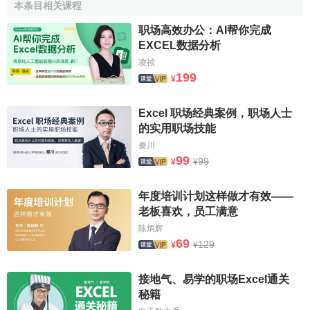
本条目相关课程
职场高效办公：AI帮你完成
EXCEL数据分析
凌祯
199
¥
Excel 职场经典案例，职场人士
的实用职场技能
秦川
99
99
¥
¥
年度培训计划这样做才有效——
老板喜欢，员工满意
陈炳辉
69
129
¥
¥
接地气、易学的职场Excel通关
秘籍