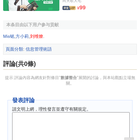
向天歌大毛
99
¥
本条目由以下用户参与贡献
Mis铭
,
方小莉
,
刘维燎
.
頁面分類
:
信息管理術語
評論(共0條)
提示:評論內容為網友針對條目"
數據整合
"展開的討論，與本站觀點立場無
關。
發表評論
請文明上網，理性發言並遵守有關規定。