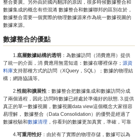
整合要廣。另外由於國內翻譯的原因，很多時候數據整合和
數據集成的概念有些混淆 數據整合和數據聯邦的區別在於，
數據整合需要一個實際的物理數據源來作為統一數據視圖的
數據來源。
數據整合的優點
1.
底層數據結構的透明
：為數據訪問（消費應用）提供
了統一的介面，消 費應用無需知道：數據在哪裡保存；
源資
料庫
支持那種方式的訪問（XQuery，SQL）；數據的物理結
構；網路協議等。
2.
性能和擴展性
：數據整合把數據集成和數據訪問分成
了兩個過程，因此 訪問時數據已經處於準備好的狀態. 3.提供
真正的單一數據視圖，數據視圖data view這個概念大家很容
易理解， 數據整合（Data Consolidation）的優勢是經過了
數據校驗和
數據清理
，你看到的數據更加真實，準確，可靠
4.
可重用性好
：由於有了實際的物理存儲，數據可以為