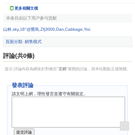
更多相關文檔
本条目由以下用户参与贡献
山林
,
sky
,
18°@鷺島
,
Zfj3000
,
Dan
,
Cabbage
,
Yixi
.
頁面分類
:
銷售模式
評論(共0條)
提示:評論內容為網友針對條目"
定銷
"展開的討論，與本站觀點立場無關。
發表評論
請文明上網，理性發言並遵守有關規定。