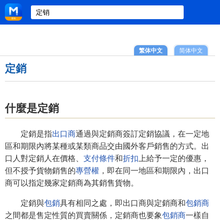
繁体中文
简体中文
定銷
什麼是定銷
定銷是指
出口商
通過與定銷商簽訂定銷協議，在一定地
區和期限內將某種或某類商品交由國外客戶銷售的方式。出
口人對定銷人在價格、
支付條件
和
折扣
上給予一定的優惠，
但不授予貨物銷售的
專營權
，即在同一地區和期限內，出口
商可以指定幾家定銷商為其銷售貨物。
定銷與
包銷
具有相同之處，即出口商與定銷商和
包銷商
之間都是售定性質的買賣關係，定銷商也要象
包銷商
一樣自