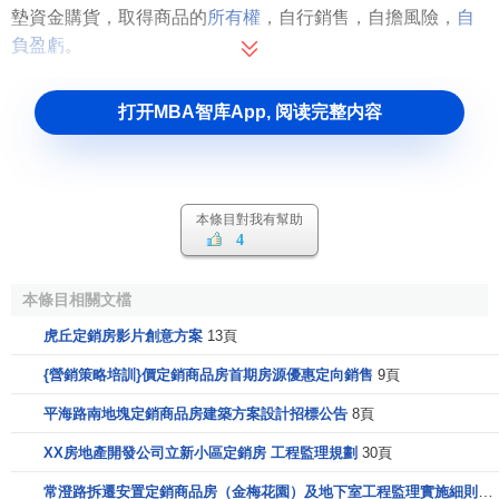
墊資金購貨，取得商品的
所有權
，自行銷售，自擔風險，
自
負盈虧
。
打开MBA智库App, 阅读完整内容
本條目對我有幫助
4
本條目相關文檔
虎丘定銷房影片創意方案
13頁
{營銷策略培訓}價定銷商品房首期房源優惠定向銷售
9頁
平海路南地塊定銷商品房建築方案設計招標公告
8頁
XX房地產開發公司立新小區定銷房 工程監理規劃
30頁
常澄路拆遷安置定銷商品房（金梅花園）及地下室工程監理實施細則
1