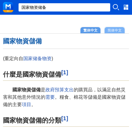
繁体中文
简体中文
國家物資儲備
(重定向自
国家储备物资
)
[1]
什麼是國家物資儲備
國家物資儲備
是
政府預算
支出
的購買品，以滿足自然災
害和其他意外情況的
需要
。糧食、棉花等儲備是國家物資儲
備的主要
項目
。
[1]
國家物資儲備的分類