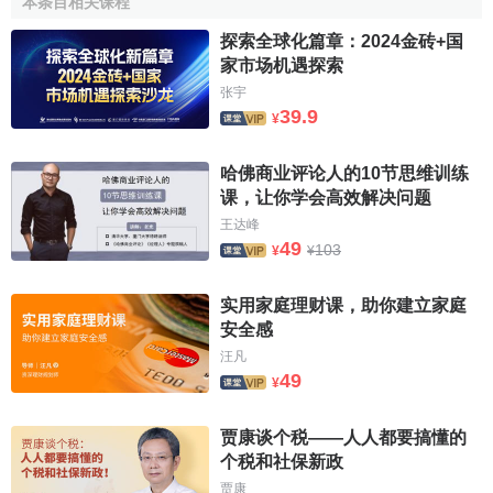
本条目相关课程
探索全球化篇章：2024金砖+国
家市场机遇探索
张宇
39.9
¥
哈佛商业评论人的10节思维训练
课，让你学会高效解决问题
王达峰
49
103
¥
¥
实用家庭理财课，助你建立家庭
安全感
汪凡
49
¥
贾康谈个税——人人都要搞懂的
个税和社保新政
贾康