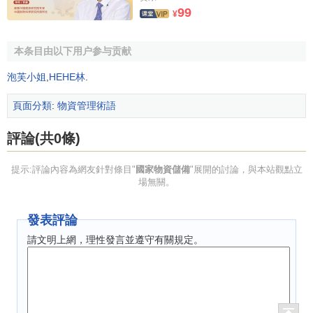
99
¥
本条目由以下用户参与贡献
泡芙小姐
,
HEHE林
.
頁面分類
:
物資管理術語
評論(共0條)
提示:評論內容為網友針對條目"
國家物資儲備
"展開的討論，與本站觀點立
場無關。
發表評論
請文明上網，理性發言並遵守有關規定。