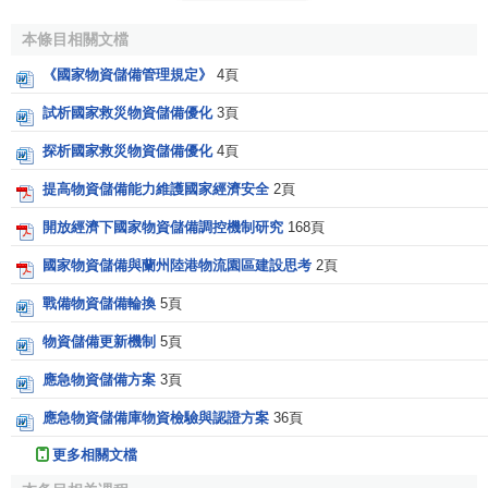
本條目相關文檔
《國家物資儲備管理規定》
4頁
試析國家救災物資儲備優化
3頁
探析國家救災物資儲備優化
4頁
提高物資儲備能力維護國家經濟安全
2頁
開放經濟下國家物資儲備調控機制研究
168頁
國家物資儲備與蘭州陸港物流園區建設思考
2頁
戰備物資儲備輪換
5頁
物資儲備更新機制
5頁
應急物資儲備方案
3頁
應急物資儲備庫物資檢驗與認證方案
36頁
更多相關文檔