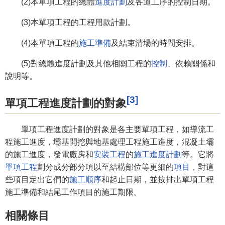
(2)本單項工程的總體
進度計劃
及各道工序的控制日期。
(3)本單項工程的工程用款計劃。
(4)本單項工程的
施工準備
及結束清場的時間安排。
(5)對總體進度計劃及其他相關工程的
控制
、依賴關係和
說明等。
[3]
單項工程進度計劃的對象
單項工程進度計劃的對象是各主要單項工程，如導流工
程施工進度，壩基開挖與地基處理工程施工進度，混凝土壩
的施工進度，發電廠房和
安裝工程
的
施工進度計劃
等。它將
單項工程
劃分成分部分項以至結構部位等更細的
項目
，對這
些項目定出它們的
施工順序
和起止日期，並按排出單項工程
施工準備和結尾工作項目的施工期限。
相關條目