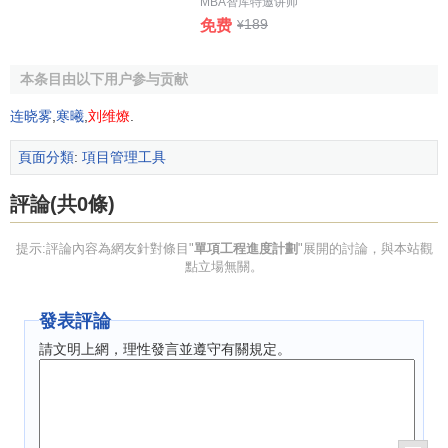
MBA智库特邀讲师
189
免费
¥
本条目由以下用户参与贡献
连晓雾
,
寒曦
,
刘维燎
.
頁面分類
:
項目管理工具
評論(共0條)
提示:評論內容為網友針對條目"
單項工程進度計劃
"展開的討論，與本站觀
點立場無關。
發表評論
請文明上網，理性發言並遵守有關規定。