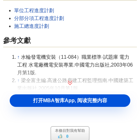
單位工程進度計劃
分部分項工程進度計劃
施工總進度計劃
參考文獻
↑
水輪發電機安裝（11-084）職業標準·試題庫 電力
工程 水電廠機電安裝專業.中國電力出版社,2003年06
月第1版.
↑
梁全富主編.高速公路房建工程監理指南.中國建築工
業出版社,2005年10月第1版.
↑
樊榮國主編.新時期水務工作實務 上.人民日報出版
打开MBA智库App, 阅读完整内容
社,2003.12.
本條目對我有幫助
0