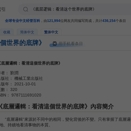
索引
全球专业中文经管百科
，由
121,994
位网友共同编写而成，共计
436,154
个条目
收藏
简体中文
繁体中文
個世界的底牌》
用手机看条目
《底層邏輯：看清這個世界的底牌》
作者： 劉潤
出版社： 機械工業出版社
版年： 2021-10-01
數： 320
SBN： 9787111691020
《底層邏輯：看清這個世界的底牌》內容簡介
“底層邏輯”來源於不同中的相同，變化背後的不變。只有掌握了底層邏
地、持續地看清事物的本質。