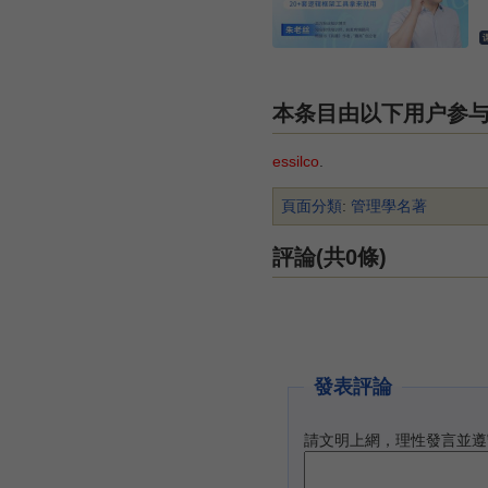
本条目由以下用户参
essilco
.
頁面分類
:
管理學名著
評論(共0條)
發表評論
請文明上網，理性發言並遵