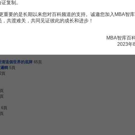
验证复制。
更重要的是长期以来您对百科频道的支持。诚邀您加入MBA智库
赏
会员，共渡难关，共同见证彼此的成长和进步！
MBA智库APP
。
需要補充新內容或修改錯誤內容，請
編輯條目
或
投訴舉報
MBA智库百
2023年
看清這個世界的底牌
65頁
業邏輯
5頁
2頁
5頁
6頁
6頁
5頁