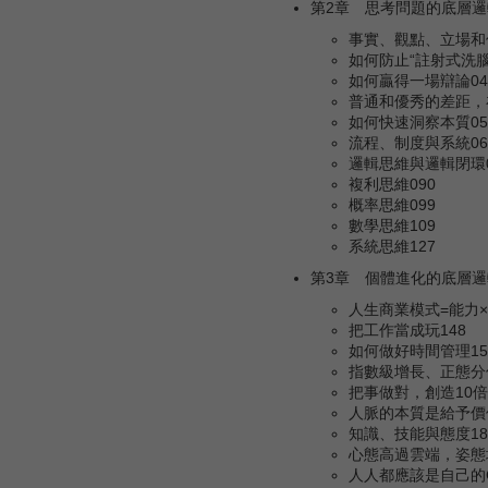
第2章 思考問題的底層邏輯
事實、觀點、立場和信
如何防止“註射式洗腦”
如何贏得一場辯論04
普通和優秀的差距，
如何快速洞察本質05
流程、制度與系統06
邏輯思維與邏輯閉環0
複利思維090
概率思維099
數學思維109
系統思維127
第3章 個體進化的底層邏輯
人生商業模式=能力×
把工作當成玩148
如何做好時間管理15
指數級增長、正態分
把事做對，創造10倍
人脈的本質是給予價
知識、技能與態度18
心態高過雲端，姿態
人人都應該是自己的C