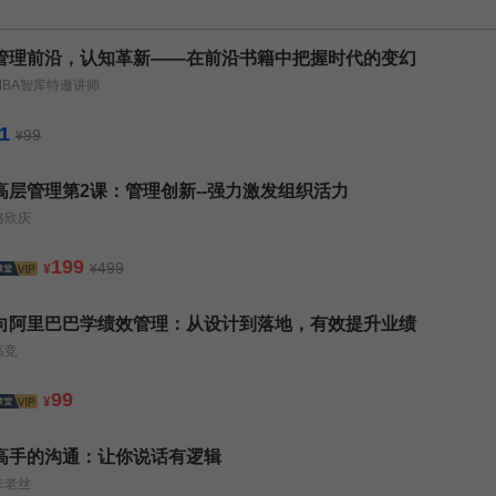
管理前沿，认知革新——在前沿书籍中把握时代的变幻
MBA智库特邀讲师
1
99
¥
高层管理第2课：管理创新--强力激发组织活力
骆欣庆
199
499
¥
¥
向阿里巴巴学绩效管理：从设计到落地，有效提升业绩
高竞
99
¥
高手的沟通：让你说话有逻辑
朱老丝