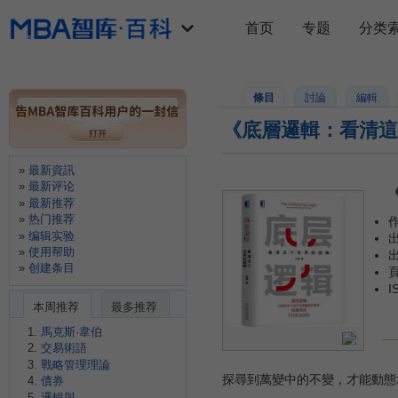
首页
专题
分类
條目
討論
編輯
《底層邏輯：看清這
最新資訊
最新评论
最新推荐
热门推荐
编辑实验
使用帮助
出
创建条目
頁
I
本周推荐
最多推荐
馬克斯·韋伯
交易術語
戰略管理理論
探尋到萬變中的不變，才能動態
債券
邏輯與