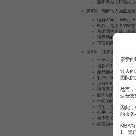
藝術家為人類帶來自由
第4章 理解他人的底層邏輯
理解What、Why、
幽默，是溢出的智慧2
所謂洞察本質，就是
邊界感的本質，是對
每個創業者背後，都
第5章 社會協作的底層邏輯
亲爱的
世界三大法則：自然
找到並利用自己的戰略
过去的
產品價格到底應該由
团队的
利潤，來自沒有競爭2
沒有KPI，也能管好公
然而，
讓優秀員工成為事業合
勤勞能創富，但勤勞
运营支
一切的分錢方式，無
信用，是一個人的資產
因此，
公平、公正與公開32
的服务
效率與公平326
勸酒的本質，是服從性
MBA智
1、无