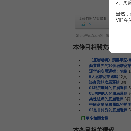
2、免
当然，
本條目對我有幫助
VIP
5
如果您認為本條目還有待完善，
本條目相關文檔
《底層邏輯》讀書筆記-
商業世界的10個底層商
運營的底層邏輯：情緒
1
6大底層商業邏輯
12頁
談商業的底層邏輯
3頁
01我所理解的底層邏輯
05理解他人的底層邏輯
柔性組織的底層邏輯
6頁
中國商業底層邏輯的變遷
02是非錯對的底層邏輯
更多相關文檔
本条目相关课程