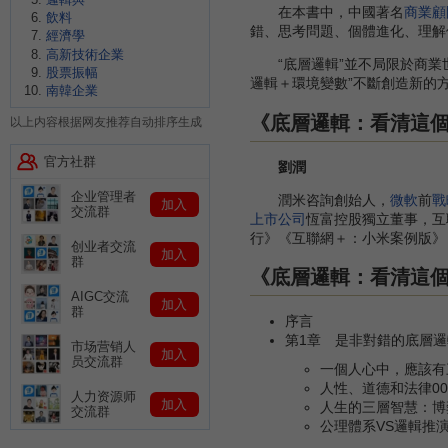
在本書中，中國著名
商業
顧
飲料
錯、思考問題、個體進化、理解
經濟學
高新技術企業
“底層邏輯”並不局限於商業世
股票振幅
邏輯＋環境變數”不斷創造新的
南韓企業
《底層邏輯：看清這
以上内容根据网友推荐自动排序生成
官方社群
劉潤
企业管理者
潤米咨詢創始人，
微軟
前
戰
加入
交流群
上市公司
恆富控股獨立董事，互
行》《互聯網＋：小米案例版》
创业者交流
加入
群
《底層邏輯：看清這
AIGC交流
加入
群
序言
第1章 是非對錯的底層邏輯
市场营销人
加入
员交流群
一個人心中，應該有三
人性、道德和法律00
人力资源师
加入
人生的三層智慧：博
交流群
公理體系VS邏輯推演