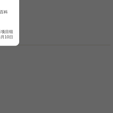
百科
科项目组
8月10日