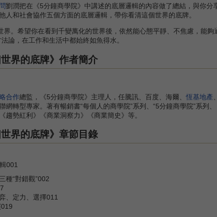
問
劉潤把在《5分鐘商學院》中講述的底層邏輯的內容做了總結，與你分
他人和社會協作五個方面的底層邏輯，帶你看清這個世界的底牌。
界。希望你在看到千變萬化的世界後，依然能心態平靜、不焦慮，能夠通
方法論，在工作和生活中都始終如魚得水。
個世界的底牌》作者簡介
略合作
總監，《5分鐘商學院》主理人，任騰訊、百度、海爾、
恆基地產
聯網轉型專家。著有暢銷書“每個人的商學院”系列、“5分鐘商學院”系列
《趨勢紅利》《商業洞察力》《商業簡史》等。
個世界的底牌》章節目錄
001
種“對錯觀”002
7
弈、定力、選擇011
019