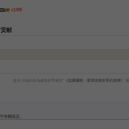
199
¥
与贡献
提示:評論內容為網友針對條目"
《底層邏輯：看清這個世界的底牌》
"
守有關規定。