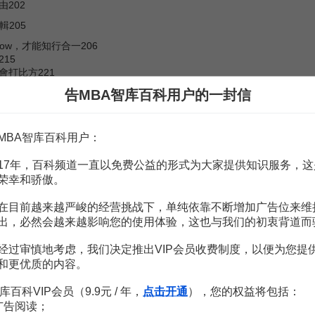
202
205
How，才能知行合一206
15
會打比方221
所有權的認知229
告MBA智库百科用户的一封信
有大量多巴胺的支撐236
245
MBA智库百科用户：
法則、族群法則、普遍法則246
勢能252
17年，百科频道一直以免费公益的形式为大家提供知识服务，这
什麼決定259
荣幸和骄傲。
66
司273
在目前越来越严峻的经营挑战下，单纯依靠不断增加广告位来维
伙人282
者能分到財富嗎292
出，必然会越来越影响您的使用体验，这也与我们的初衷背道而
外乎優先和劣後303
313
经过审慎地考虑，我们决定推出VIP会员收费制度，以便为您提
1
和更优质的内容。
測試334
库百科VIP会员（9.9元 / 年，
点击开通
），您的权益将包括：
广告阅读；