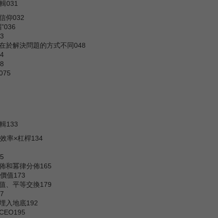
031
仰032
036
3
在於解決問題的方式不同048
4
8
75
133
效率×杠桿134
5
佈和冪律分佈165
價值173
值、平等交換179
7
埋入地底192
EO195