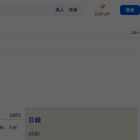
登录
百科VIP
工具▼
[
編輯
]
目錄
輯，只有
[
隱藏
]