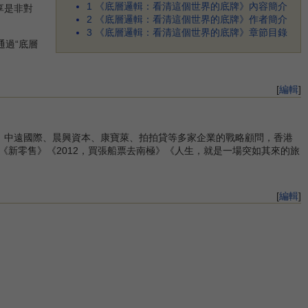
1
《底層邏輯：看清這個世界的底牌》內容簡介
享是非對
2
《底層邏輯：看清這個世界的底牌》作者簡介
3
《底層邏輯：看清這個世界的底牌》章節目錄
過“底層
[
編輯
]
、中遠國際、晨興資本、康寶萊、拍拍貸等多家企業的戰略顧問，香港
、《新零售》《2012，買張船票去南極》《人生，就是一場突如其來的旅
[
編輯
]