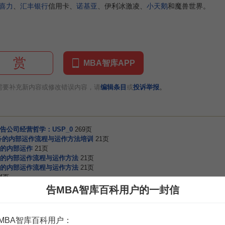
喜力
、
汇丰银行
信用卡、
诺基亚
、伊利冰激凌、
小天鹅
和魔兽世界。
赏
MBA智库APP
。
需要补充新内容或修改错误内容，请
编辑条目
或
投诉举报
告公司经营哲学：USP_0
269页
务的内部运作流程与运作方法培训
21页
的内部运作
21页
的内部运作流程与运作方法
21页
的内部运作流程与运作方法
21页
4页
页
告MBA智库百科用户的一封信
广告公司
44页
告公司
10页
经营
17页
MBA智库百科用户：