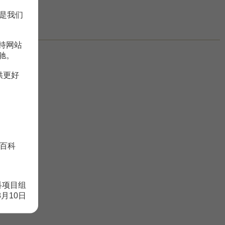
是我们
持网站
驰。
供更好
百科
科项目组
8月10日