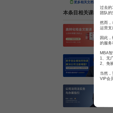
更多相关文档
过去的
本条目相关课程
团队的
然而，
运营支
因此，
的服务
MBA智
1、无
2、免
当然，
VIP