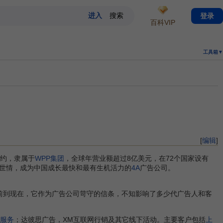
登录
百科VIP
工具箱▼
[
编辑
]
国纽约，隶属于
WPP集团
，全球年营业额超过8亿美元，在72个国家设有
土世情，成为中国成长最快和最有生机活力的
4A
广告公司。
典。从六十多年前到现在，它作为广告公司苛守的信条，不知影响了多少代广告人和客
服务
；达彼思广告，XM互联网行销及其它线下活动。主要客户包括
上