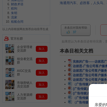
海通用汽车
、
必胜客
，
人头马
、
财政术语
权利
朱明
流家
租船合同
本条目对我有帮助
以上内容根据网友推荐自动排序生成
37
官方社群
如果您认为本条目还有待完善，
企业管理者
加入
本条目相关文档
交流群
创业者交流
加入
实效的广告——达彼思广
群
达彼思-广告公司客户服
达彼思广告公司客户服务
AIGC交流
加入
群
达彼思广告公司客户服务
达彼思广告公司客户服务
市场营销人
（广告传媒）广告公司
1
加入
员交流群
{广告传媒}广告公司
34
{广告传媒}广告伦理与
人力资源师
加入
（广告传媒）如何经营广
交流群
（广告传媒）广告公司的
亲爱的