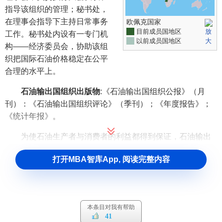
指导该组织的管理；秘书处，
在理事会指导下主持日常事务
欧佩克国家
目前成员国地区
工作。秘书处内设有一专门机
以前成员国地区
构——经济委员会，协助该组
织把国际石油价格稳定在公平
合理的水平上。
石油输出国组织出版物
:《石油输出国组织公报》（月
刊）：《石油输出国组织评论》（季刊）；《年度报告》；
《统计年报》。
为使石油生产者与消费者的利益都得到保证，石油输出
国组织实行石油生产
配额
制。为防止石油价格飚升，石油输
打开MBA智库App, 阅读完整内容
出国组织可依据
市场形势
增加其石油产量；为阻止石油价格
下滑，石油输出国组织则可依据市场形势减少其石油产量。
石油输出国组织成员国资格及其成员国
本条目对我有帮助
41