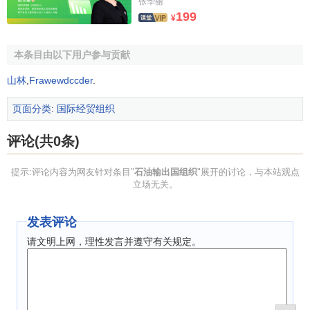
张华丽
石油输出国组织大会同时还决定是否接纳新的成员国，
199
¥
审议理事会就该组织事务提交的报告和建议。大会审议通过
对来自任何一个成员国的理事的任命，并选举理事会主席。
本条目由以下用户参与贡献
大会有权要求理事会就涉及该组织利益的任何事项提交报告
或提出建议。大会还要对理事会提交的石油输出国组织预算
山林
,
Frawewdccder
.
报告加以审议，并决定是否进行修订。
页面分类
:
国际经贸组织
石油输出国组织理事会
评论(共0条)
石油输出国组织理事会类似于普通商业机构的理事会，
提示:评论内容为网友针对条目"
石油输出国组织
"展开的讨论，与本站观点
由各成员国提名并经大会通过的理事组成，每两年为一届。
立场无关。
理事会负责管理石油输出国组织的日常事务，执行大会决
议，起草年度预算报告，并提交给大会审议通过。理事会还
发表评论
审议由秘书长向大会提交的有关石油输出国组织日常事务的
请文明上网，理性发言并遵守有关规定。
报告。
石油输出国组织秘书处