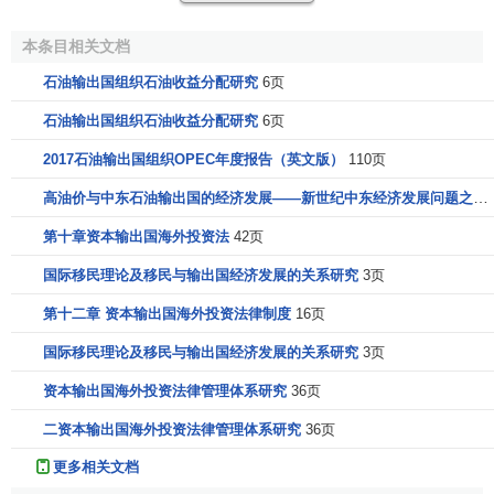
石油输出国组织组织条例规定：“在根本利益上与各成员
国相一致、确实可实现原油净出口的任何国家，在为全权成
本条目相关文档
员国的三分之二多数接纳，并为所有创始成员国一致接纳
石油输出国组织石油收益分配研究
6页
后，可成为本组织的全权成员国。”
石油输出国组织石油收益分配研究
6页
石油输出国组织组织条例进一步区分了3类成员国的范
畴：
2017石油输出国组织OPEC年度报告（英文版）
110页
高油价与中东石油输出国的经济发展——新世纪中东经济发展问题之二
创始成员国———1960年9月出席在伊拉克首都巴格达
举行的石油输出国组织第一次会议，并签署成立石油
第十章资本输出国海外投资法
42页
输出国组织原始协议的国家；
国际移民理论及移民与输出国经济发展的关系研究
3页
全权成员国———包括创始成员国，以及加入石油输
出国组织的申请已为大会所接受的所有国家；
第十二章 资本输出国海外投资法律制度
16页
准成员国———虽未获得全权成员国的资格，但在大
国际移民理论及移民与输出国经济发展的关系研究
3页
会规定的特殊情况下仍为大会所接纳的国家。
资本输出国海外投资法律管理体系研究
36页
目前，石油输出国组织共有11个成员国（括号内为加入
二资本输出国海外投资法律管理体系研究
36页
石油输出国组织的时间），它们是：阿尔及利亚（1969
年）、印度尼西亚（1962年）、伊朗（1960年）、伊拉克
更多相关文档