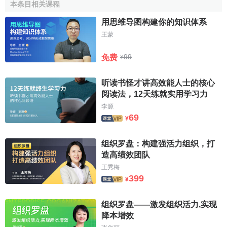
（1960 年）、科威特（1960年）、利比亚（1962年）、尼
本条目相关课程
日利亚（1971年）、卡塔尔（ 1961年）、沙特阿拉伯
用思维导图构建你的知识体系
（1960年）、阿拉伯联合酋长国（1967年）和委内瑞拉（
王蒙
1960年）。
99
免费
¥
石油输出国组织
组织结构
听读书怪才讲高效能人士的核心
石油输出国组织大会
阅读法，12天练就实用学习力
李源
石油输出国组织大会是该
69
¥
组织的最高权力机构，各成员
国向大会派出以石油、矿产和
组织罗盘：构建强活力组织，打
能源部长（大臣）为首的代表
造高绩效团队
石油输出国组织维也纳总
团。大会每年召开两次，如有
王秀梅
部
需要还可召开特别会议。大会
399
¥
奉行全体成员国一致原则，每
个成员国均为一票，负责制定
组织罗盘——激发组织活力,实现
该组织的大政方针，并决定以何种适当方式加以执行。
降本增效