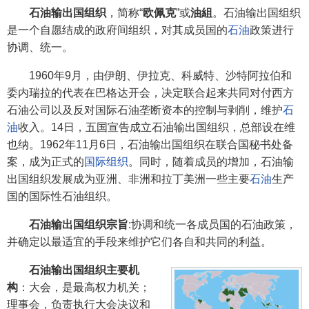
石油输出国组织
，简称“
欧佩克
”或
油組
。石油输出国组织
是一个自愿结成的政府间组织，对其成员国的
石油
政策进行
协调、统一。
1960年9月，由伊朗、伊拉克、科威特、沙特阿拉伯和
委内瑞拉的代表在巴格达开会，决定联合起来共同对付西方
石油公司以及反对国际石油垄断资本的控制与剥削，维护
石
油
收入。14日，五国宣告成立石油输出国组织，总部设在维
也纳。1962年11月6日，石油输出国组织在联合国秘书处备
案，成为正式的
国际组织
。同时，随着成员的增加，石油输
出国组织发展成为亚洲、非洲和拉丁美洲一些主要
石油
生产
国的国际性石油组织。
石油输出国组织宗旨
:协调和统一各成员国的石油政策，
并确定以最适宜的手段来维护它们各自和共同的利益。
石油输出国组织主要机
构
：大会，是最高权力机关；
理事会，负责执行大会决议和