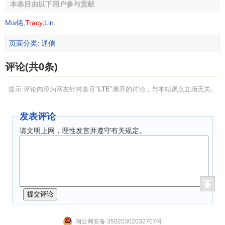
本条目由以下用户参与贡献
(3)支持无缝移动
：
Mis铭
,
Tracy
,
Lin
.
1)提高小区边缘的用户吞吐量；
页面分类
:
通信
2)支持与现有3GPP系统和非3GPP系统的互操作；
评论(共0条)
3)进一步优化15km／h以下的低速移动业务，同时支持
120～350km／h的高速移动业务。
提示:评论内容为网友针对条目"
LTE
"展开的讨论，与本站观点立场无关。
(4)覆盖要求
：
发表评论
1)5km小区覆盖范围内都要满足上述系统吞吐量、频谱效
请文明上网，理性发言并遵守有关规定。
率和移动性目标；
2)小区覆盖半径达到30km时允许系统性能有轻微下降；
3)条件允许时小区半径可以达到100km。
(5)更低的成本
：
闽公网安备 35020302032707号
1)
网络结构
和系统终端的复杂度降低、功耗都在可接受