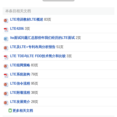
出的，当时的目标和关键特性还不是很清楚，争论也比较
多，但在2005年6月的魁北克会议上最终确立了系统目标，
本条目相关文档
到此LTE的概念正式确立。具体内容包括：
LTE培训教材LTE概述
83页
(1)更高的频谱效率
：
LTE4206
3页
lte面试问题汇总那些年我们经历的LTE面试
2页
1)目标峰值速率：在20M带宽下，下行数据速率大于
100Mbit／s，上行数据速率大于50Mbit／s；其无线频谱效率
LTE及LTE+专利布局分析报告
51页
提高为下行3—4倍于高速下行分组接人(
HSDPA
)，上行2～3
LTE TDD与LTE FDD技术简介和比较
3页
倍于高速上行分组接入(HSUPA)；
LTE组网策略
83页
2)实验室条件下，可达到10～20bit／s／Hz。
LTE系统架构
79页
(2)更加灵活的频带分配
：
LTE信令流程
95页
1)带宽和频谱分配灵活，根据业务需求，支持1．
LTE附着流程
38页
25MHz、1．6MHz、2．5MHz、5MHz、10MHz、15MHz、
LTE发展简介
28页
20MHz七种不同带宽；
更多相关文档
2)支持对称(paired)和非对称(unpaired)的频谱分配。