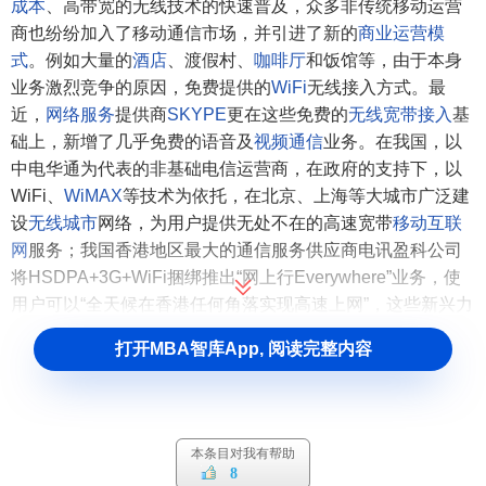
成本
、高带宽的无线技术的快速普及，众多非传统移动运营
商也纷纷加入了移动通信市场，并引进了新的
商业
运营模
式
。例如大量的
酒店
、渡假村、
咖啡厅
和饭馆等，由于本身
业务激烈竞争的原因，免费提供的
WiFi
无线接入方式。最
近，
网络服务
提供商
SKYPE
更在这些免费的
无线宽带接入
基
础上，新增了几乎免费的语音及
视频通信
业务。在我国，以
中电华通为代表的非基础电信运营商，在政府的支持下，以
WiFi、
WiMAX
等技术为依托，在北京、上海等大城市广泛建
设
无线城市
网络，为用户提供无处不在的高速宽带
移动互联
网
服务；我国香港地区最大的通信服务供应商电讯盈科公司
将HSDPA+3G+WiFi捆绑推出“网上行Everywhere”业务，使
用户可以“全天候在香港任何角落实现高速上网”，这些新兴力
量给传统移动运营商带来了前所未有的挑战，加快现有网络
打开MBA智库App, 阅读完整内容
演进，满足用户需求，提供新型业务成为在激烈的竞争中处
于不败之地附唯一选择。
二、技术目标
本条目对我有帮助
LTE的研究项目(study item)是于2004年底在3GPP中提
8