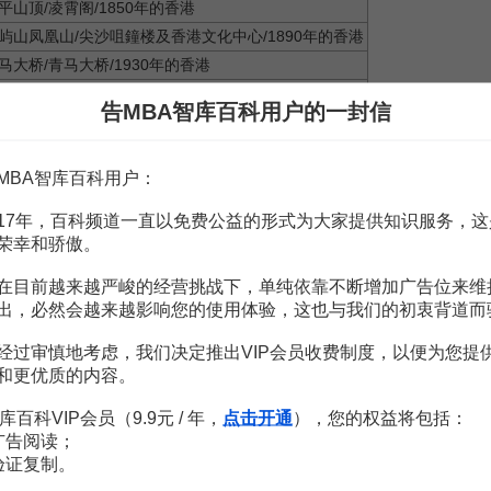
平山顶/凌霄阁/1850年的香港
屿山凤凰山/尖沙咀鐘楼及香港文化中心/1890年的香港
马大桥/青马大桥/1930年的香港
港国际机场/香港国际机场/1970年的香港
告MBA智库百科用户的一封信
港会展及维多利亚港/香港会展/2003年的香港
MBA智库百科用户：
局
(
金管局
)及三间
发钞银行
公布2018香港新钞票系列，详列如下：
17年，百科频道一直以免费公益的形式为大家提供知识服务，这
(
香港上海汇丰银行
/
中银香港
/
渣打银行
)
荣幸和骄傲。
喜爱的点心和饮茶文化
在目前越来越严峻的经营挑战下，单纯依靠不断增加广告位来维
息的蝴蝶
出，必然会越来越影响您的使用体验，这也与我们的初衷背道而
文化的粤剧
的香港
联合国教科文组织
世界地质公园
经过审慎地考虑，我们决定推出VIP会员收费制度，以便为您提
金融中心
的地位
和更优质的内容。
钞，将分别于2018年第四季及2019年初推出市面
流通
，而其余的100港
库百科VIP会员（9.9元 / 年，
点击开通
），您的权益将包括：
时候会被逐步收回。）
广告阅读；
验证复制。