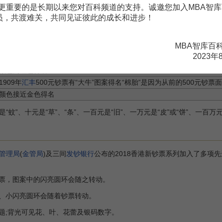
，详列如下：
更重要的是长期以来您对百科频道的支持。诚邀您加入MBA智库
会员，共渡难关，共同见证彼此的成长和进步！
原因
版因顏色为青色（绿色）得名／新版因设计花巧得名
MBA智库百
2023年
顏色为红色得名
1909年
汇丰
500元钞票有“大牛”图案得名“棉胎”是因为从前的500元钞票
颜色接近金色得名
蚊”、十元是“草”、“条”、一百元是“旧”、一万元是“皮”或“饼”、一百万元
管理局
(
金管局
)及三间
发钞银行
公布的2018香港新钞票系列加入了多项
票，图案中的闪亮圆环会随之转动。
、小闪亮圆环会随着钞票转动。
题;背光可见花、叶、花蕾及银码数字。