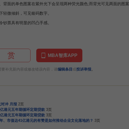
、背面的单色图案在紫外光下会呈现两种荧光颜色;而背光可见两面的图
下轻微倾斜，可见银码数字。
令钞票具有明显的凹凸手感。
赏
MBA智库APP
。
需要补充新内容或修改错误内容，请
编辑条目
或
投诉举报
对冲 月报
2页
亿港元五年期循环定期贷款
3页
亿港元五年期循环定期贷款
3页
5年、市值达41亿港元的有赞是如何推动企业文化落地的？
3页