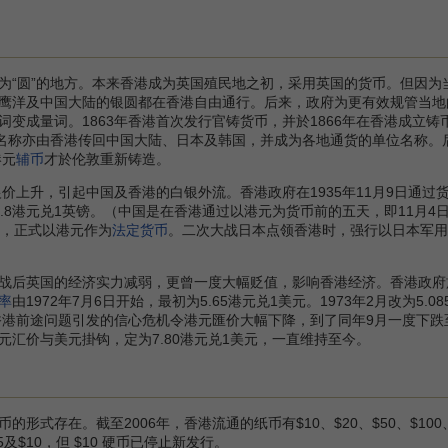
“圆”的地方。本来香港成为英国殖民地之初，采用英国的货币。但因为
鹰洋及中国大陆的银圆都在香港自由通行。后来，政府为更有效规管当地
词变成量词。1863年香港首次发行官铸货币，并於1866年在香港成立
的名称亦由香港传回中国大陆、日本及韩国，并成为各地通货的单位名称。后
港元
辅币
才於伦敦重新铸造。
上升，引起中国及香港的白银外流。香港政府在1935年11月9日通过货
6.8港元兑1英镑。（中国是在香港通过以港元为货币前的五天，即11月4
通，正式以港元作为
法定货币
。二次大战日本点领香港时，强行以日本军用
战后英国的经济实力减弱，更曾一度大幅贬值，影响香港经济。香港政府於
率
由1972年7月6日开始，最初为5.65港元兑1美元。1973年2月改为5.0
香港前途问题引发的信心危机令港元匯价大幅下降，到了同年9月一度下跌至9
元汇价与美元掛钩，定为7.80港元兑1美元，一直维持至今。
存在。截至2006年，香港流通的纸币有$10、$20、$50、$100、$
2、$5及$10，但 $10 硬币已停止新发行。