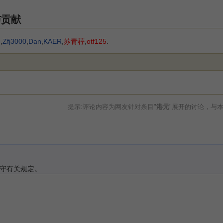
与贡献
h
,
Zfj3000
,
Dan
,
KAER
,
苏青荇
,
otf125
.
提示:评论内容为网友针对条目"
港元
"展开的讨论，与
守有关规定。