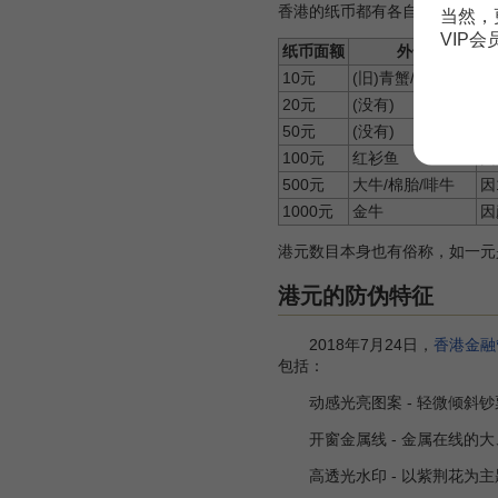
香港的纸币都有各自的外号俗称
当然，
VIP
纸币面额
外号
10元
(旧)青蟹/(新)花蟹
旧
20元
(没有)
50元
(没有)
100元
红衫鱼
因
500元
大牛/棉胎/啡牛
因
1000元
金牛
因
港元数目本身也有俗称，如一元是“
港元的防伪特征
2018年7月24日，
香港金融
包括：
动感光亮图案 - 轻微倾斜钞
开窗金属线 - 金属在线的大
高透光水印 - 以紫荆花为主