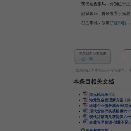
荧光透视银码 - 分别位于正
隐藏银码 - 将钞票置于光源
凹凸手感 - 使用
凹版印刷
，
本条目对我有帮助
56
如果您认为本条目还有待完善，
本条目相关文档
港元风云录
9页
港元资金管理新方案
1页
环球企业债券基金A6港元
现代货箱码头获提供六十
现代货箱码头获提供六十
企业管理资源-创业不足
更多相关文档