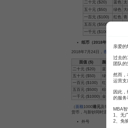
二十元 ($20)
蓝色
太
五十元 ($50)
绿色
大
一百元 ($100)
红色
青
五百元 ($500)
棕色
香
一千元 ($1000)
金色
香
纸币（2018年最新）
亲爱的
2018年7月24日，
香港金融管理
过去的
面值 ($)
颜色
反面图案
团队的
二十元 ($20)
蓝色
深受市民
然而，
五十元 ($50)
绿色
在本港栖
运营支
一百元 ($100)
红色
承传艺术
五百元 ($500)
棕色
景观壮丽
因此，
一千元 ($1000)
金色
香港作为
的服务
（
面额
1000
港元
及500港元的新
MBA智
货币，与新钞同时流通，在适当
1、无
2、免
外号