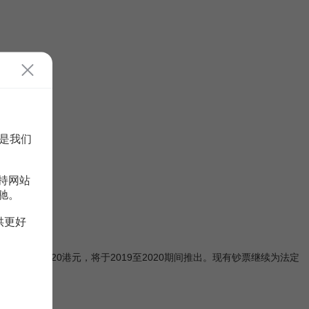
是我们
持网站
驰。
供更好
元、50港元、20港元，将于2019至2020期间推出。现有钞票继续为法定