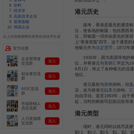
的防伪技术之一。
饮料
经济学
港元历史
高新技术企业
股票振幅
据考，香港是最先把通货称为
韩国企业
位，使各地的银圆：包括墨西哥
位，而银圆一词亦由原先的形容
以上内容根据网友推荐自动排序生成
上“香港壹圆”四字。这个通货
他银元作为
法定货币
，1872年
官方社群
1935年，因为美国等地的银价
企业管理者
加入
位，并将港元与
英镑
汇率
定为1
交流群
8月1日，终止了各种银元的流
创业者交流
地位。
加入
群
港元最初与
英镑
掛钩，但是
AIGC交流
后，改为将港元以
美元
掛钩。
汇
加入
群
自由浮动。直至1983年，由于
起，当时的财政司彭励治宣布港
市场营销人
加入
员交流群
港元类型
人力资源师
加入
交流群
现时，港元同时以纸币及硬币的形式
$0.1、$0.2、$0.5、$1、$