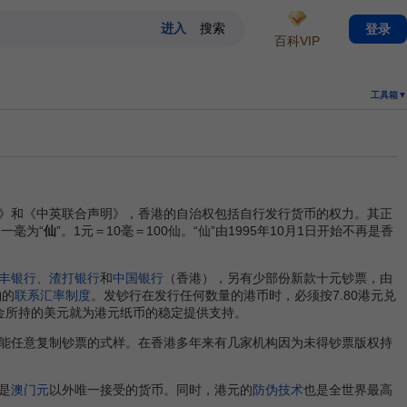
登录
百科VIP
工具箱▼
》和《中英联合声明》，香港的自治权包括自行发行货币的权力。其正
分一毫为“
仙
”。1元＝10毫＝100仙。“仙”由1995年10月1日开始不再是香
丰银行
、
渣打银行
和
中国银行
（香港），另有少部份新款十元钞票，由
钩的
联系汇率制度
。发钞行在发行任何数量的港币时，必须按7.80港元兑
金所持的美元就为港元纸币的稳定提供支持。
能任意复制钞票的式样。在香港多年来有几家机构因为未得钞票版权持
是
澳门元
以外唯一接受的货币。同时，港元的
防伪技术
也是全世界最高