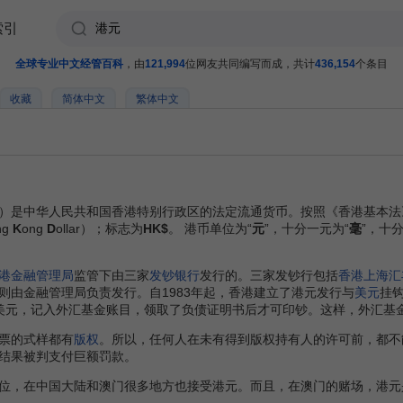
索引
全球专业中文经管百科
，由
121,994
位网友共同编写而成，共计
436,154
个条目
收藏
简体中文
繁体中文
）是中华人民共和国香港特别行政区的法定流通货币。按照《香港基本法
ng
K
ong
D
ollar）；标志为
HK$
。 港币单位为“
元
”，十分一元为“
毫
”，十
港金融管理局
监管下由三家
发钞银行
发行的。三家发钞行包括
香港上海汇
则由金融管理局负责发行。自1983年起，香港建立了港元发行与
美元
挂
美元，记入外汇基金账目，领取了负债证明书后才可印钞。这样，外汇基
票的式样都有
版权
。所以，任何人在未有得到版权持有人的许可前，都不
结果被判支付巨额罚款。
，在中国大陆和澳门很多地方也接受港元。而且，在澳门的赌场，港元