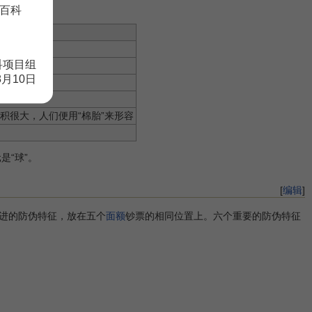
百科
科项目组
8月10日
面积很大，人们便用“棉胎”来形容
是“球”。
[
编辑
]
先进的防伪特征，放在五个
面额
钞票的相同位置上。六个重要的防伪特征