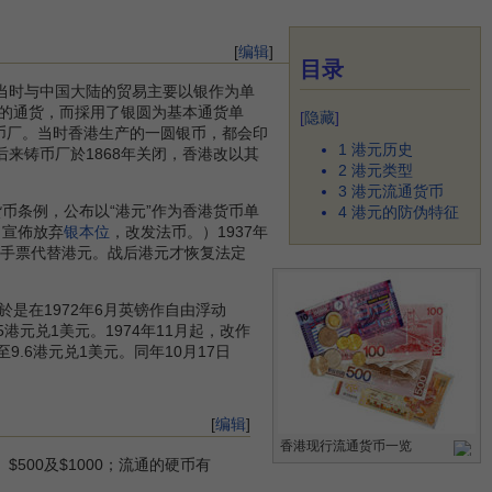
[
编辑
]
目录
当时与中国大陆的贸易主要以银作为单
的通货，而採用了银圆为基本通货单
[
隐藏
]
铸币厂。当时香港生产的一圆银币，都会印
1
港元历史
来铸币厂於1868年关闭，香港改以其
2
港元类型
3
港元流通货币
币条例，公布以“港元”作为香港货币单
4
港元的防伪特征
日宣佈放弃
银本位
，改发法币。）1937年
手票代替港元。战后港元才恢复法定
是在1972年6月英镑作自由浮动
85港元兑1美元。1974年11月起，改作
.6港元兑1美元。同年10月17日
[
编辑
]
香港现行流通货币一览
500及$1000；流通的硬币有