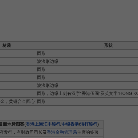
材质
形状
圆形
波浪形边缘
圆形
圆形
波浪形边缘
圆形，边缘上刻有汉字“香港伍圆”及英文字“HONG KONG 
合金，黄铜合金圆心
圆形
反面地标图案(
香港上海汇丰银行
/
中银香港
/
渣打银行
)
府发行，有财政司司长及
香港金融管理局
主席的签署