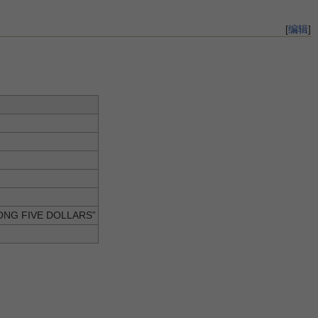
[
编辑
]
FIVE DOLLARS”