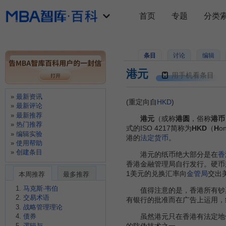
首页
专题
分类
条目
讨论
编辑
港元
用手机看条目
最新资讯
(重定向自
HKD
)
最新评论
最新推荐
港元
（或称
港圆
，俗称
港币
热门推荐
式的ISO 4217简称为
HKD
（
H
o
编辑实验
港的
法定货币
。
使用帮助
创建条目
港元的纸币绝大部分是在
香
香港金融管理局自行发行。硬币
1美元的兑换汇率向
金管局
交出
本周推荐
最多推荐
马克斯·韦伯
值得注意的是，香港所有钞
交易术语
有银行的批准而在广告上运用，
战略管理理论
虽然港元只在香港有法定地位
债券
逻辑与