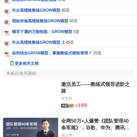
外企高绩效教练GROW模型
45页
我如何做高绩效教练GROW模型
45页
辅导下属的万能钥匙：GROW模型
5页
外企高绩效教练GROW模型_2
45页
如何结合GROW模型，掌握教练式绩效管理？
25页
更多相关文档
本条目相关课程
激活员工——教练式领导进阶之
路
史文利
199
¥
全网50万+人爆赞《团队管理40
条军规》，谷歌、华为、腾讯的
管理智慧
倪云华