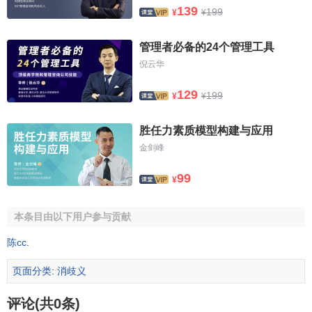
139
199
¥
¥
管理者必备的24个管理工具
倪云华
129
199
¥
¥
胜任力素质模型构建与应用
金剑峰
99
¥
本条目由以下用户参与贡献
陈cc
.
页面分类
:
消歧义
评论(共0条)