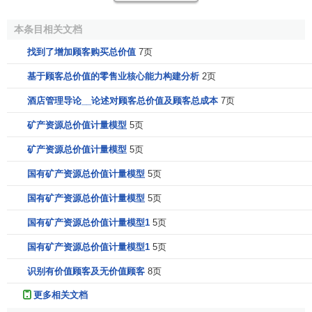
买的总价值就越大；反之，则越小。因此，在提供优质产品
的同时，向消费者提供完善的服务，已成为现代企业
市场竞
本条目相关文档
争
的新焦点。
找到了增加顾客购买总价值
7页
3、
人员价值
基于顾客总价值的零售业核心能力构建分析
2页
酒店管理导论__论述对顾客总价值及顾客总成本
7页
人员价值是指企业员工的
经营思想
、知识水平、业务能
力、
工作效益
和质量、经营作风、应变能力所产生的价值。
矿产资源总价值计量模型
5页
企业员工直接决定着企业为顾客提供的产品与服务的质量，
矿产资源总价值计量模型
5页
决定着顾客购买总价值的大小。一个综合素质较高又具有顾
客导向经营思想的工作人员，会比知识水平低、业务能力
国有矿产资源总价值计量模型
5页
差、经营思想不端正的工作人员为顾客创造更高的价值，从
国有矿产资源总价值计量模型
5页
而创造更多的满意的顾客，进而为企业创造市场。人员价值
国有矿产资源总价值计量模型1
5页
对企业、对顾客的影响作用是巨大的，并且这种作用是潜移
默化的。因此，高度重视对企业人员综合素质和能力培养，
国有矿产资源总价值计量模型1
5页
加强对员工日常工作的极力、监督和管理，使其始终保持较
识别有价值顾客及无价值顾客
8页
高达到
工作质量
与水平就显得非常重要。
更多相关文档
4、
形象价值