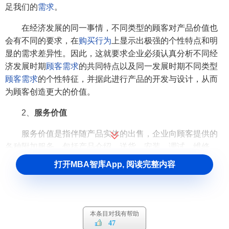
足我们的
需求
。
在经济发展的同一事情，不同类型的顾客对产品价值也
会有不同的要求，在
购买行为
上显示出极强的个性特点和明
显的需求差异性。因此，这就要求企业必须认真分析不同经
济发展时期
顾客需求
的共同特点以及同一发展时期不同类型
顾客需求
的个性特征，并据此进行产品的开发与设计，从而
为顾客创造更大的价值。
2、
服务价值
服务价值是指伴随产品实体的出售，企业向顾客提供的
各种附加服务，包括产品介绍、送货、安装、调试、维修、
技术培训、产品保证等所产生的价值。服务价值是构成顾客
打开MBA智库App, 阅读完整内容
总价值的重要因素之一。在现代的消费市场上，消费者在选
购产品时，不仅注意产品本身的价值的高低，而且更注意
产
品附加价值
的大小。特别是在同类产品质量与性质大体相同
或类似的情况下，企业向顾客提供的附加服务越完备，产品
本条目对我有帮助
的
附加价值
越大，顾客从中获得的实际利益就越大，从而购
47