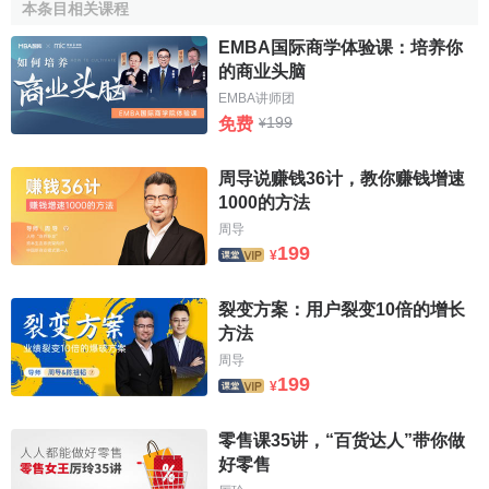
本条目相关课程
形象价值是指企业及其产品在社会公众中形成的总体形
EMBA国际商学体验课：培养你
象所产生的价值。包括企业的产品、技术、包装、
商标
、工
的商业头脑
作场所等所构成的有形形象所产生的价值，公司及其员工的
EMBA讲师团
职业道德行为、经营行为、
服务态度
、作风等行为形象所产
199
免费
¥
生的价值，以及企业的价值观念、
管理哲学
等理念形象所产
生的价值等。形象价值与产品价值、
服务价值
、
人员价值
密
周导说赚钱36计，教你赚钱增速
切相关，在很大程度上是上述三个方面价值综合作用的反映
1000的方法
和结果。形象对企业来说是宝贵的
无形资产
，良好的形象会
周导
对企业的产品产生巨大的支持作用，赋予产品较高的价值，
199
¥
使顾客的需要得到更高层次和更大限度的满足，从而增加顾
客购买的总价值。因此，企业应高度重视自身形象塑造，为
裂变方案：用户裂变10倍的增长
企业进而为顾客带来更大的价值。
方法
周导
199
¥
零售课35讲，“百货达人”带你做
好零售