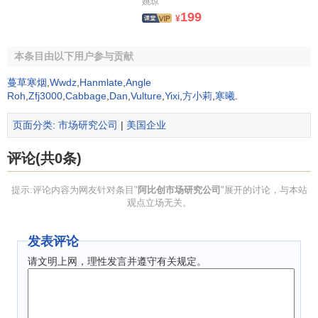
姚琼
199
¥
本条目由以下用户参与贡献
蔓草寒烟
,
Wwdz
,
Hanmlate
,
Angle
Roh
,
Zfj3000
,
Cabbage
,
Dan
,
Vulture
,
Yixi
,
方小莉
,
寒曦
.
页面分类
:
市场研究公司
|
美国企业
评论(共0条)
提示:评论内容为网友针对条目"
阿比创市场研究公司
"展开的讨论，与本站
观点立场无关。
发表评论
请文明上网，理性发言并遵守有关规定。