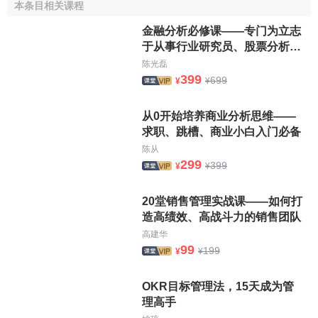
本条目相关课程
金融分析必修课——专门为立志
于从事行业研究员、股票分析
师、基金经理的你打造
陈光磊
399
699
¥
¥
从0开始培养商业分析思维——
求职、跳槽、商业小白入门必备
陈从
299
399
¥
¥
20堂销售管理实战课——如何打
造高绩效、高战斗力的销售团队
高建华
99
199
¥
¥
OKR目标管理法，15天成为管
理高手