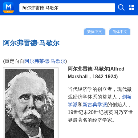
繁体中文
简体中文
阿尔弗雷德·马歇尔
(重定向自
阿尔弗莱德·马歇尔
)
阿尔弗雷德·马歇尔(Alfred
Marshall，1842-1924)
当代经济学的创立者，现代微
观经济学体系的奠基人，
剑桥
学派
和
新古典学派
的创始人，
19世纪末20世纪初英国乃至世
界最著名的经济学家。