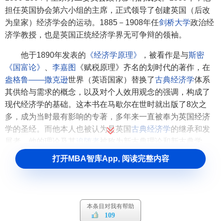
担任英国协会第六小组的主席，正式领导了创建英国（后改
为皇家）经济学会的运动。1885－1908年任
剑桥大学
政治经
济学教授，也是英国正统经济学界无可争辩的领袖。
他于1890年发表的
《经济学原理》
，被看作是与
斯密
《国富论》
、
李嘉图
《赋税原理》齐名的划时代的著作，在
盎格鲁——撒克逊
世界（英语国家）替换了
古典经济学
体系
其供给与需求的概念，以及对个人效用观念的强调，构成了
现代经济学的基础。这本书在马歇尔在世时就出版了8次之
多，成为当时最有影响的专著，多年来一直被奉为英国经济
学的圣经。而他本人也被认为是英国
古典经济学
的继承和发
展者，他的理论及其
追随者
被称为新古典理论和新古典学
派。同时由于他及其学生，如
J.M.凯恩斯
，
J.S.尼科尔森
，
打开MBA智库App, 阅读完整内容
A.C.庇古
，
D.H.麦格雷戈
等先后长期在
剑桥大学
任教，因此
也被称为剑桥学派。阿尔弗雷德·马歇尔受到当时英国著名的
哲学家、经济学家
亨利西奇威克
的影响，正因为这个人对他
在经济学及道德哲学方面的影响很大，马歇尔的学术兴趣逐
本条目对我有帮助
渐由物理学转向了哲学和
社会科学
。于是，马歇尔的思想开
109