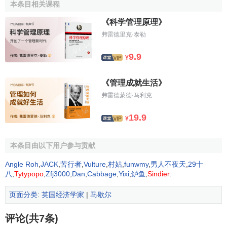
本条目相关课程
《伦敦贫民何所归》
《科学管理原理》
《政治经济学的现状：1885年2月在剑桥大学的就职演
弗雷德里克·泰勒
说》
9.9
¥
《统计学会杂志》
《一般物价波动的补救措施》
《管理成就生活》
弗雷德蒙德·马利克
《经济学原理》
《经济学精义》
19.9
¥
《关于租金》
本条目由以下用户参与贡献
《老一代的经济学家和新一代的经济学家》
Angle Roh
,
JACK
,
苦行者
,
Vulture
,
村姑
,
funwmy
,
男人不夜天
,
29十
《分配与交换》
八
,
Tytypopo
,
Zfj3000
,
Dan
,
Cabbage
,
Yixi
,
鲈鱼
,
Sindier
.
《创建经济学和有关政治学分支课程的请求》
页面分类
:
英国经济学家
|
马歇尔
《经济骑士道精神的社会可能性》
评论(共7条)
《战后的国家税收》