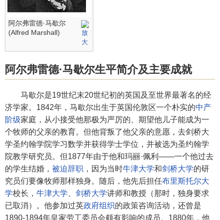
阿尔弗雷德·马歇尔
(Alfred Marshall)
阿尔弗雷德·马歇尔生平简介及主要成就
马歇尔是19世纪末20世纪初的英国及至世界最著名的经
济学家。1842年，马歇尔出生于英国伦敦区一个朴实的
中产
阶级
家庭，从小接受他那极为严厉的、期望他儿子能成为一
个牧师的父亲的教育。但他背叛了他父亲的意愿，去剑桥大
学圣约翰学院学习数学并获得学士学位，并被选为圣约翰学
院教学研究员。但1877年由于他和玛丽·佩利——一个他过去
的学生结婚，
被迫辞职
，因为当时
牛津大学
和
剑桥大学
的研
究员们要像牧师那样独身。随后，他先后担任
布里斯托尔大
学
校长，
牛津大学
、
剑桥大学
讲师和教授（那时，独身要求
已取消）。他参加过英
政府组织
的政策咨询活动，还曾是
1890-1894年皇家劳工委员会颇有影响的成员。1880年，他