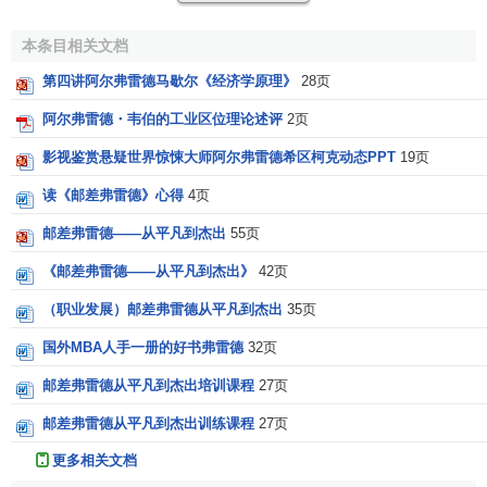
始了一生中最重要的转变。曾经他把西奇威克称为自己“精神
上的父母”。后来，他看到了十九世纪中期在酱主义制度下英
本条目相关文档
国出现的严重的社会不公平，他感觉到，神学、数学、物理
第四讲阿尔弗雷德马歇尔《经济学原理》
28页
学和
伦理学
都不能够给人类带来“福音”，于是，他把自己的注
阿尔弗雷德・韦伯的工业区位理论述评
2页
意力转移到
政治经济学
上面来，把理解社会现状的希望寄托
在经济学的研究上，打算从经济上来分析社会不公平的原
影视鉴赏悬疑世界惊悚大师阿尔弗雷德希区柯克动态PPT
19页
因，他把经济学看成是增进
社会福利
、消灭人类贫困的科
读《邮差弗雷德》心得
4页
学。但他的核心仍然是在证明资本主义是一种合理的制度，
它可以自动地保持均衡，因而马歇尔最终还是成了资本主义
邮差弗雷德——从平凡到杰出
55页
的辩护人。
《邮差弗雷德——从平凡到杰出》
42页
马歇尔主要著述有
（职业发展）邮差弗雷德从平凡到杰出
35页
国外MBA人手一册的好书弗雷德
32页
《对
杰文斯
的评论》
邮差弗雷德从平凡到杰出培训课程
27页
《关于穆劳动力先生的价值论》
邮差弗雷德从平凡到杰出训练课程
27页
《对外贸易的纯理论与国内价值的纯理论》
更多相关文档
《工业经济学》