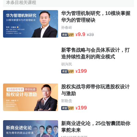
本条目相关课程
荡，这就意味着曼彻斯特模式的指导理论—— 古典经济自由
主义的
破产
。对此，著名史学家霍布斯鲍姆的评价是：“传统
华为管理机制研究，10模块掌握
华为的管理秘诀
自由主义口口声声主张一个运作得当的自由市场社会，绝不
孙春岭
可能发生大萧条，可是1933年的经济上的现实，实在很难令
9.9
39
¥
¥
人继续相信这种理论”。资本主义从此进入了“罗斯福秩序时
代。”
新零售战略与会员体系设计，打
2．
滞胀
：罗斯福秩序时代的终结
造持续性盈利的商业模式
胡兴民
“罗斯福秩序时代”模式强调对曼彻斯特模式中放任不羁的
199
¥
市场加以
政府干预
和管束，其指导理论是
凯恩斯主义
。
凯恩
斯
认为，“资本主义市场并不先天具备自动调节
供给
与
需求
的
股权实战导师带你玩透股权设计
机制
，一定程度的、以需求为导向的、
积极财政政策
的政府
与激励
干预行为是解决问题的方法。”凯恩斯反对
古典自由主义
的“
自
郭勤贵
然失业率
”理论，主张
充分就业
，“充分就业如同修复病牙的牙
199
¥
医，是
资本
与民主媾和的、绝对而必要的方法。””大萧条虽然
未能使罗斯福改变对私人
企业制度
的信仰，但大萧条的严酷
新商业进化论，25位智囊团助你
现实使其接受了凯恩斯主义理论，他相信“联邦政府应该在市
掌舵未来