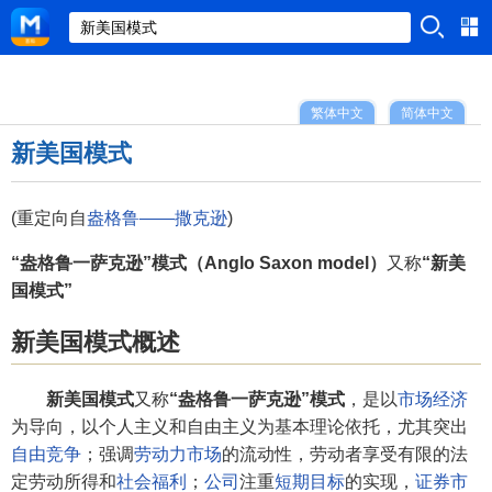
繁体中文
简体中文
新美国模式
(重定向自
盎格鲁——撒克逊
)
“盎格鲁一萨克逊”模式（Anglo Saxon model）
又称
“新美
国模式”
新美国模式概述
新美国模式
又称
“盎格鲁一萨克逊”模式
，是以
市场经济
为导向，以个人主义和自由主义为基本理论依托，尤其突出
自由竞争
；强调
劳动力市场
的流动性，劳动者享受有限的法
定劳动所得和
社会福利
；
公司
注重
短期目标
的实现，
证券市