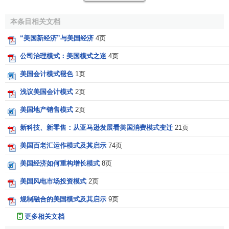
势贯穿了整个19世纪，并在20世纪20年代达到了辉煌的顶
点。以美国为例，1920-1929年期间，其
GDP
的增长幅度竞
本条目相关文档
达到了40％。
自由放任
的市场经济是这个模式的典型特征，
“美国新经济”与美国经济
4页
它以古典
经济自由主义
奠基人
亚当·斯密
的“自然秩序”思想为
公司治理模式：美国模式之迷
4页
指导，反对政府干涉经济活动。斯密赞扬
市场
这“一只无需人
为
控制
和有意为之的‘
看不见的手
’能自动地促进
社会效益
的增
美国会计模式褪色
1页
长”，是使社会处于自然、健康状态的保证。“政府的职能仅限
浅议美国会计模式
2页
制在三个方面：一是保护国家免受外来侵犯。二是保护公民
美国地产销售模式
2页
免受不公正的压迫。三是建立和维持公共机构。”在
自由放任
的思想推动下，摆脱束缚的资本主义经济获得了前所未有的
新科技、新零售：从亚马逊发展看美国消费模式变迁
21页
发展，
资本利润率
空前高涨。在经济的飞速增长中，曼彻斯
美国百老汇运作模式及其启示
74页
特模式以自由、平等、民主为政治价值目标的议会体制逐渐
走向成熟，同时，由于资本
利润
渠道的国内饱和，为资本服
美国经济如何重构增长模式
8页
务的政权必然凭借强大的实力向海外寻求发展空间，由此，
美国风电市场投资模式
2页
曼彻斯特模式以武力拓展殖民地的对外关系特征便相应形
规制融合的美国模式及其启示
9页
成。然而，1929-1933年的大萧条宣告了曼彻斯特模式的终
结。这场资本主义历史上前所未有的大危机造成了大批
企业
更多相关文档
倒闭和大规模的
失业
，在资本主义世界造成了严重的社会动