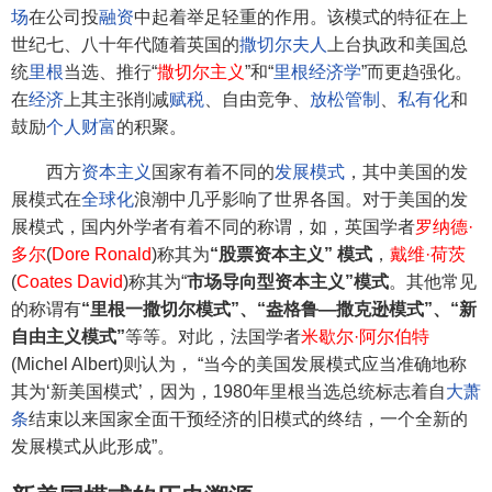
场
在公司投
融资
中起着举足轻重的作用。该模式的特征在上
世纪七、八十年代随着英国的
撒切尔夫人
上台执政和美国总
统
里根
当选、推行“
撒切尔主义
”和“
里根经济学
”而更趋强化。
在
经济
上其主张削减
赋税
、自由竞争、
放松管制
、
私有化
和
鼓励
个人财富
的积聚。
西方
资本主义
国家有着不同的
发展模式
，其中美国的发
展模式在
全球化
浪潮中几乎影响了世界各国。对于美国的发
展模式，国内外学者有着不同的称谓，如，英国学者
罗纳德·
多尔
(
Dore Ronald
)称其为
“股票资本主义” 模式
，
戴维·荷茨
(
Coates David
)称其为“
市场导向型资本主义”模式
。其他常见
的称谓有
“里根一撒切尔模式”、“盎格鲁—撒克逊模式”、“新
自由主义模式”
等等。对此，法国学者
米歇尔·阿尔伯特
(Michel Albert)则认为， “当今的美国发展模式应当准确地称
其为‘新美国模式’，因为，1980年里根当选总统标志着自
大萧
条
结束以来国家全面干预经济的旧模式的终结，一个全新的
发展模式从此形成”。