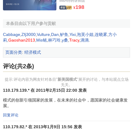
场无所作为时采取行动，某种程度的政府计划对于刺激
经济
MBA特聘讲师团
198
增长
是必要的”。同时，他也敏锐地意识到就业是经济的基本
¥
问题，大规模的失业会造成灾难性的社会动荡，由此得出“政
府必须介入劳工就业市场” 的结论。在凯恩斯主义理论和罗斯
本条目由以下用户参与贡献
福“新政”实践的共同作用下，一个以政府全面干预经济、主张
Cabbage
,
Zfj3000
,
Vulture
,
Dan
,
鲈鱼
,
Yixi
,
泡芙小姐
,
连晓雾
,
方小
充分就业和刺激
有效需求
为特点的“罗斯福秩序时代”模式终于
莉
,
Gaoshan2013
,
Mis铭
,
林巧玲
,
y桑
,
Tracy
,
滴滴
.
形成，这一模式在美国持续了近半个世纪，并在战后深刻而
页面分类
:
经济模式
广泛地影响了西欧资本主义国家。社会保障体系的普遍建立
是这一模式实践的鲜明特点，1935年8月，罗斯福签署了
评论(共2条)
《社会保险法》，英、德、瑞典等国在战后相继宣布建成
福
利
国家。这一模式另一大特点是劳工运动获得了很大发展，
提示:评论内容为网友针对条目"
新美国模式
"展开的讨论，与本站观点立场
在劳工运动并不发达的美国，工人在“新政”期间的人会率从
无关。
9％跃至34％；在西欧，德国、瑞典、荷兰等国的
工会
成为社
110.179.139.* 在 2011年2月15日 22:00 发表
会政治生活的重要角色，实行了工人与
资本家
同参与
企业管
模式的创新引领国家的发展，在未来的社会中，愿国家的社会健康发
理
的
劳资共决制度
。这一模式的社会文化特征与经济、
社会
展。
政策
一致，平等、团结、互助的社团主义精神较为浓厚。罗
回复评论
斯福秩序时代是资本主义历史上经济发展最为快速、
劳资关
系
相对和谐、社会相对稳定的时期，史学家称之为资本主义
110.179.82.* 在 2013年1月9日 15:56 发表