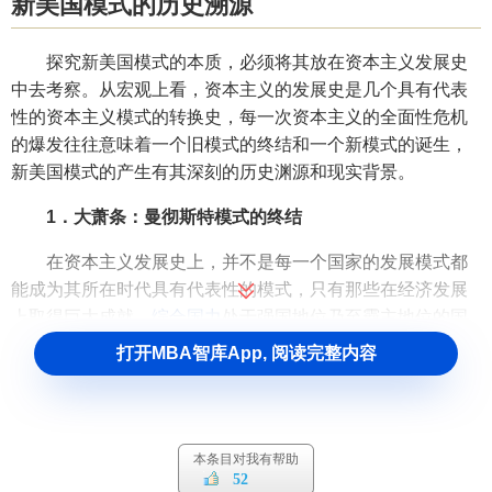
新美国模式的历史溯源
探究新美国模式的本质，必须将其放在资本主义发展史
中去考察。从宏观上看，资本主义的发展史是几个具有代表
性的资本主义模式的转换史，每一次资本主义的全面性危机
的爆发往往意味着一个旧模式的终结和一个新模式的诞生，
新美国模式的产生有其深刻的历史渊源和现实背景。
1．大萧条：曼彻斯特模式的终结
在资本主义发展史上，并不是每一个国家的发展模式都
能成为其所在时代具有代表性的模式，只有那些在经济发展
上取得巨大成就，
综合国力
处于强国地位乃至霸主地位的国
家，其经济、政治、社会体制才能形成一种
范式
，如果这种
打开MBA智库App, 阅读完整内容
范式能够在较长的时间内影响其他国家(不论这种影响是强制
进行的、还是主动效仿的)，那么它就能成为那个时代具有代
表意义的发展模式。从这个标准来看，英国创立了第一个资
本主义发展模式——曼彻斯特模式(与英国有着特殊历史、政
本条目对我有帮助
52
治关系的美国亦是这个模式的主要代表)，它以无可抗衡的优