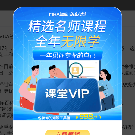
告MBA智库百科用户的一封信
5页
MBA智库百科用户：
17年，百科频道一直以免费公益的形式为大家提供知识服务，这
荣幸和骄傲。
全
33页
在目前越来越严峻的经营挑战下，单纯依靠不断增加广告位来维
出，必然会越来越影响您的使用体验，这也与我们的初衷背道而
经过审慎地考虑，我们决定推出VIP会员收费制度，以便为您提
和更优质的内容。
库百科VIP会员（9.9元 / 年，
点击开通
），您的权益将包括：
广告阅读；
全球商业好书100本精华解读
验证复制。
MBA特聘讲师团
更重要的是长期以来您对百科频道的支持。诚邀您加入MBA智库
198
198
¥
¥
会员，共渡难关，共同见证彼此的成长和进步！