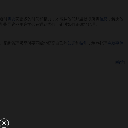
道时
需要
花更多的时间和精力，才能从他们那里提取所需
信息
，解决他
能指导这些用户学会在遇到类似问题时如何正确地处理。
。系统管理员平时要不断地提高自己的
知识
和
技能
，培养处理
突发事件
[
编辑
]