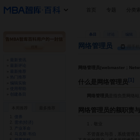
首页
专题
分类
条目
讨论
编辑
网络管理员
用手机
最新资讯
最新评论
网络管理员(webmaster；Networ
最新推荐
热门推荐
[1]
什么是网络管理员
编辑实验
使用帮助
创建条目
网络管理员
是指负责网络站
本周推荐
最多推荐
网络管理员的额职责
债券
需求(经济)
1．敬业
产业革命
不管喜欢与否，系统管理员
马克斯·韦伯
股票振幅
不喜欢的用户，或者发现难于与