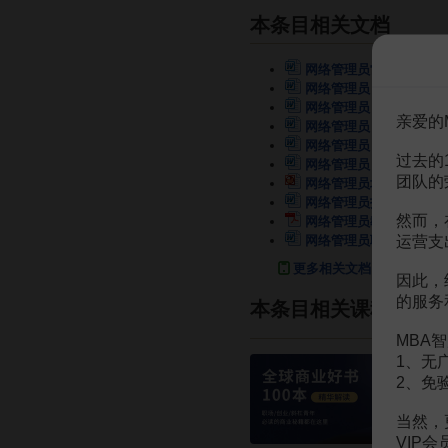
本条目相关文档
网络管理员常用网络命令
网络管理员
2页
网络管理员
2页
亲爱的
网络管理员
2页
网络管理员
1页
过去的
网络管理员
1页
团队的
网络管理员培训-网络安
网络管理员指南
299页
然而，
网络管理员教程
325页
运营支
网络管理员职责
3页
更多相关文档
因此，
的服务
本条目相关课程
MBA智
1、无
2、免
当然，
VIP