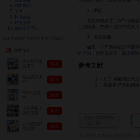
战略规划
2．耐心
朱明
韩国企业
系统管理员在工作中可能会
财务决策
们的问题。在这一过程中要保持
战略管理理论
3．反应敏捷
以上内容根据网友推荐自动排序生成
如果一个严重的错误需要等待
官方社群
的
能力
，能够高
效率
、高
质量
地
企业管理者
加入
参考文献
交流群
创业者交流
↑
典子.精编英汉词典.
加入
群
↑
蒋建春.计算机网络管
AIGC交流
加入
群
市场营销人
加入
员交流群
本条目对我有帮助
10
人力资源师
加入
交流群
如果您认为本条目还有待完善，