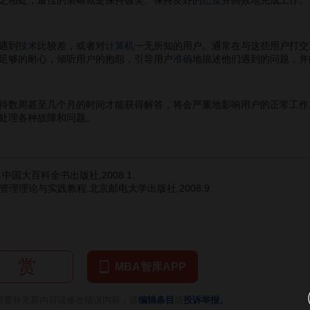
遇到
技术
比较差，或者对
计算机
一无所知的用户。通常在与这些用户打交
足够的耐心，倾听用户的抱怨，引导用户
准确
地描述他们遇到的问题，并
数周甚至几个月的时间才能获得解答，将会严重地影响用户的正常工作
处理各种故障和问题。
中国大百科全书出版社,2008.1.
理理论与实践教程.北京邮电大学出版社,2008.9.
赏
MBA智库APP
。
需要补充新内容或修改错误内容，请
编辑条目
或
投诉举报