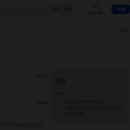
登录
百科VIP
工具箱▼
[
编辑
]
目录
[
隐藏
]
1
什么是网络管理员[1]
[
编辑
]
2
网络管理员的额职责与素养[2]
3
参考文献
工作中总会遇到某些自己