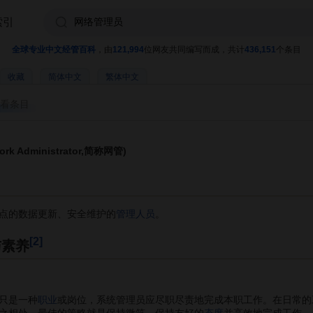
索引
全球专业中文经管百科
，由
121,994
位网友共同编写而成，共计
436,151
个条目
收藏
简体中文
繁体中文
看条目
k Administrator,简称网管)
点的数据更新、安全维护的
管理人员
。
[2]
与素养
只是一种
职业
或岗位，系统管理员应尽职尽责地完成本职工作。在日常的
之相处，最佳的策略就是保持微笑、保持友好的
态度
并高效地完成工作。