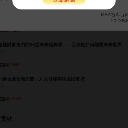
战略布局·融合发展——聚焦区块链融合创新发展
MBA智库百
MBA智库特邀讲师
2023年
299
¥
超越财富自由的36堂未来趋势课——区块链如何颠覆未来世界
黄震
99
¥
引爆企业招商加盟，九大引爆实现业绩倍增
王昕
199
¥
与贡献