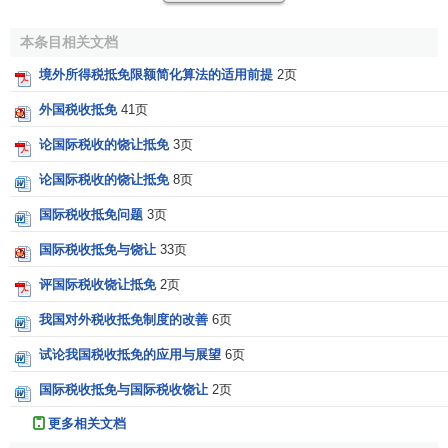
从而P公司总共实际承担的税额 = 205万美元+55万美元
本条目相关文档
= 260万美元
境外所得税抵免限额简化算法的适用前提
2页
综合限额抵免的评价
外国税收抵免
41页
论国际税收的饶让抵免
3页
综合限额抵免在不同条件下对
跨国纳税人
和居住国利益
论国际税收的饶让抵免
8页
有不同的影响。当跨国纳税人在国外经营普遍盈利且各外国
税率高低不等时，采用综合限额抵免对纳税人有利。因为这
国际税收抵免问题
3页
种方法把来源于不同国家的所得汇总计算，使高税率国出现
国际税收抵免与饶让
33页
的超限额与低税率国出现的不足限额互相冲抵，可以增加纳
税人获得抵免的税额。
评国际税收饶让抵免
2页
我国对外税收抵免制度的改善
6页
但如果跨国纳税人对外投资所在国全是高税国或全是
低
税国
，则各国同时发生超限额或不足限额，就不会出现超限
试论我国税收抵免的应用与展望
6页
额和不足限额的互相冲抵。因此当跨国纳税人国外经营活动
国际税收抵免与国际税收饶让
2页
盈亏并存时，即在有些国家盈利，在有些国家亏损，采用综
更多相关文档
合限额抵免，因
盈亏互抵
，计算抵免限额的基数减少，抵免