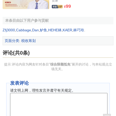
贾康
99
¥
本条目由以下用户参与贡献
Zfj3000
,
Cabbage
,
Dan
,
鲈鱼
,
HEHE林
,
KAER
,
林巧玲
.
页面分类
:
税收筹划
评论(共0条)
提示:评论内容为网友针对条目"
综合限额抵免
"展开的讨论，与本站观点立
场无关。
发表评论
请文明上网，理性发言并遵守有关规定。