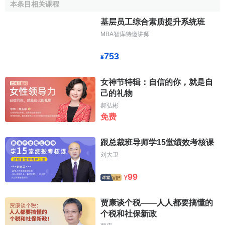
限额变小，这对跨国纳税人不利，但对居住国是有利的。由
本条目相关课程
于综合限额抵免能给本国居民带来一定的
税收优惠
，所以常
基层员工综合素质提升系统班
被一些
资本过剩
的国家作为鼓励
对外投资
的一种手段。
MBA智库特邀讲师
753
¥
女神节特辑：自信的你，就是自
己的礼物
郝弘彬
免费
跟总裁班导师学15堂绩效考核课
刘大卫
99
¥
贾康谈个税——人人都要搞懂的
个税和社保新政