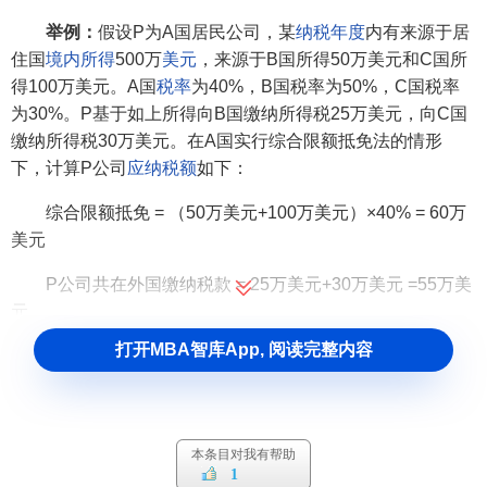
举例：
假设P为A国居民公司，某
纳税年度
内有来源于居
住国
境内所得
500万
美元
，来源于B国所得50万美元和C国所
得100万美元。A国
税率
为40%，B国税率为50%，C国税率
为30%。P基于如上所得向B国缴纳所得税25万美元，向C国
缴纳所得税30万美元。在A国实行综合限额抵免法的情形
下，计算P公司
应纳税额
如下：
综合限额抵免 = （50万美元+100万美元）×40% = 60万
美元
P公司共在外国缴纳税款 = 25万美元+30万美元 =55万美
元
打开MBA智库App, 阅读完整内容
由于P公司已向外国政府缴纳的税款数额低于计算出的抵
免限额，因而可以在其向A国的应纳税额中得到全部扣除，
即：
P公司向A国实际应缴纳的税款 = （500万美元+50万美
本条目对我有帮助
1
元+100万美元）×40%-55万美元 = 205万美元