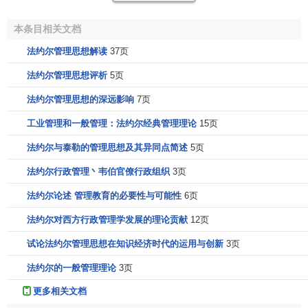
组织分为物质组织和
社会组织
两大部分，管理中的组织
是社会组织。只负责企业的部门设置，和各职位的安排以及
本条目相关文档
人员的安排，有的企业，资源大体相同，但是如果它们的
组
法约尔管理思想解读
37页
织设计
不同的话，其经营状况就会有很大的差异。
法约尔管理思想评析
5页
在通常情况下，社会组织都应该完成下列任务：
法约尔管理思想的深远影响
7页
1、注意行动计划是否经过深思熟虑地准备并坚决执行
工业管理和一般管理：法约尔经典管理理论
15页
了。
法约尔与泰勒的管理思想及其异同点简述
5页
2、注意社会组织与物质组织是否与企业的目标、资源与
法约尔行政管理丶韦伯官僚行政组织
3页
需要适合。
法约尔论述 管理教育的必要性与可能性
6页
3、建立一元化的、有能力的与强大的领导。
法约尔对西方行政管理学发展的理论贡献
12页
4、配合行动、协调力量。
试论法约尔管理思想在知识经济时代的运用与创新
3页
5、做出清楚、明确、准确的决策。
法约尔的一般管理理论
3页
6、有效地配备和安排人员。每一个部门都应该由一个有
更多相关文档