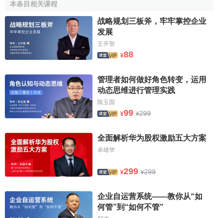
能力的、积极的人来领导，每一个人都应该在他能够最好地
本条目相关课程
发挥作用的职位上。
战略规划三板斧，牢牢掌控企业
发展
7、明确地规定职责。
王开智
8、鼓励首创精神与责任感。
88
¥
9、对所做的工作给予公平而合理的报酬。
管理者如何做好角色转变，运用
动态思维进行管理实践
10、对过失与错误实行惩罚。
陈玉国
99
11、使大家遵守纪律。
299
¥
¥
12、注意使
个人利益
服从
企业利益
。
全面解析华为股权激励五大方案
卓雄华
13、特别注意指挥的统一。
299
299
14、注意物品秩序与社会秩序。
¥
¥
15、进行
全面控制
。
企业自运营系统——教你从“如
何管”到“如何不管”
16、与规章过多、
官僚主义
、
形式主义
、文牍主义等弊