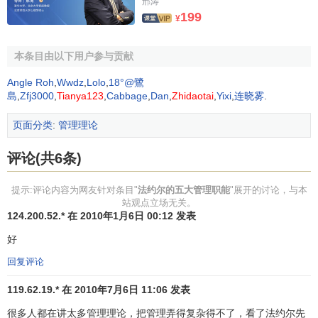
邢涛
端作斗争。
199
¥
在法约尔的
组织理论
中，
组织结构
的金字塔是职能增长
的结果，职能的发展是水平方向的，因为随着组织承担的工
本条目由以下用户参与贡献
作量的增加，职能部门的人员就要增多，而且，随着规模的
Angle Roh
,
Wwdz
,
Lolo
,
18°@鷺
扩大，需要增加
管理层次
来指导和协调下一层的工作，所以
島
,
Zfj3000
,
Tianya123
,
Cabbage
,
Dan
,
Zhidaotai
,
Yixi
,
连晓雾
.
纵向的等级也是逐渐增加的。
页面分类
:
管理理论
他认为职能和等级序列的发展进程是以一个工头管理15
名工人和往上各级均为4比1的比数为基础的。例如15名工人
评论(共6条)
就需要有1名管理人员，60名工人就需要有4个管理人员，而
提示:评论内容为网友针对条目"
法约尔的五大管理职能
"展开的讨论，与本
每4个管理人员就需要有1名共同的管理人员，组织就是按这
站观点立场无关。
种几何级数发展的，而作为组织的管理就是应当把管理的层
124.200.52.* 在 2010年1月6日 00:12 发表
次控制在最低的限度内。
好
大树不会长到天上去，社会组织也有它的极限，由于
管
回复评论
理能力
有限，企业的增长也不可能无限地发展下去。所以一
119.62.19.* 在 2010年7月6日 11:06 发表
般来说，一个领导只能有4～5个直接下属，而管理层次一般
不会超过8～9级。横向幅度太大容易管理失控，纵向幅度太
很多人都在讲太多管理理论，把管理弄得复杂得不了，看了法约尔先