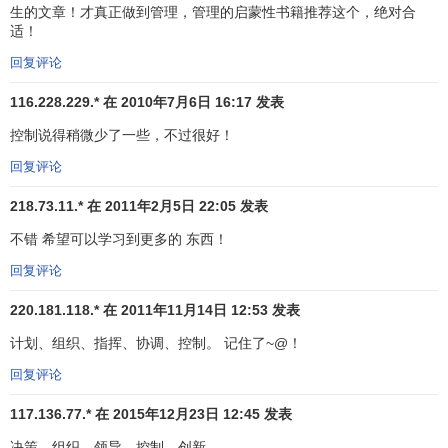
生的文章！才真正做到管理，管理的启蒙性书籍推荐这个，绝对合
大
信息传递
速度太慢，反应迟缓。
适！
对参谋人员来说，法约尔认为应该让一批有能力、有知
回复评论
识、有时间的人来承担，使得管理人员的个人能力得到延
116.228.229.* 在 2010年7月6日 16:17 发表
伸。而且参谋人员只听命于
总经理
，他们和军队中的参谋人
员是差不多的，他们不用去处理日常事物，他们的主要任务
控制说得稍微少了一些，不过很好！
是探索更好的工作方法，发现企业条件的变化，以及关心长
回复评论
期发展的问题。
218.73.11.* 在 2011年2月5日 22:05 发表
法约尔非常强调
统一指挥
，他很反对
泰勒
的
职能工长
不错 希望可以学习到更多的 东西！
制
。认为它违背了统一指挥的原则，容易造成管理混乱。
回复评论
一元化领导同多元化相比，更有利于统一认识、统一行
220.181.118.* 在 2011年11月14日 12:53 发表
动、统一指挥。但在各种形式下，人的个人作用极为重要，
它左右着整个
管理系统
。
计划、组织、指挥、协调、控制。 记住了~@！
回复评论
对于组织中的管理人员，法约尔根据自己多年的管理经
验提出了自己的看法：挑选人员是一个发现人员的品质和知
117.136.77.* 在 2015年12月23日 12:45 发表
识，以便填补组织中各级职位的过程。产生不良挑选的原因
决策，组织，领导，控制，创新