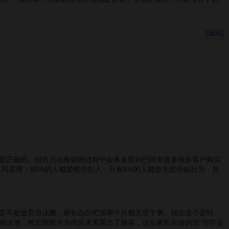
[
编辑
]
是正确的。
销售员
在推销的过程中会多多提到已经有很多很多客户购买
同原理：95%的人都爱模仿别人，只有5%的人能首先发动起行为，所
是不敢放弃游泳圈。家长白白忙活两个月都无济于事。就在这个是时
游泳池，然后顺顺当当的从水里露出了脑袋，这位家长兴奋的说“你学会