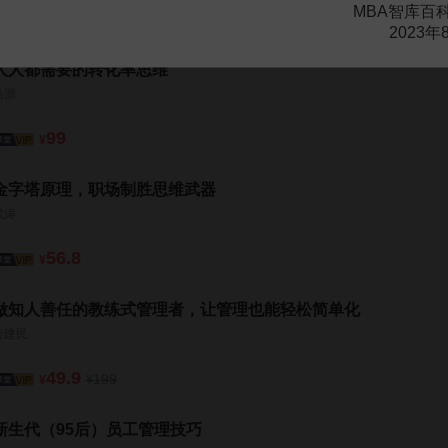
MBA智库百
2023年
人人都需要的转化率思维
马源
99
¥
金字塔原理，职场制胜思维武器
武涛
56.8
¥
做知人善任的教练式管理者，让管理也能轻松简单化
劳建民
49.9
199
¥
¥
新生代（95后）员工管理技巧