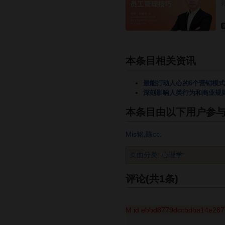
本条目相关资讯
最能打动人心的6个营销模
深刻影响人类行为和商业规
本条目由以下用户参
Mis铭
,
陈cc
.
页面分类
:
心理学
评论(共1条)
M id ebbd8779dccbdba14e28