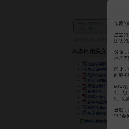
亲爱的
本条目对我有帮助
29
过去的
如果您认为本条目还有待完善，
团队的
本条目相关文档
然而，
运营支
社会认同原理在HR中的
因此，
电商如何制定“社会认同
现代社会与消费认同心理
的服务
社会认同威胁对信任水平
网络游戏中的社会互动与
MBA智
叙事分析：网络社会认同
1、无
消费社会中的符号消费与
2、免
谈奢侈品消费与社会身份
城郊失地农民的社会认同
当然，
电子商务如何制定“社会
VIP
更多相关文档