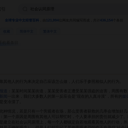
索引
全球专业中文经管百科
，由
121,994
位网友共同编写而成，共计
436,154
个条目
收藏
简体中文
繁体中文
手机看条目
靠其他人的行为来决定自己应该怎么做，人们乐于参照相似人的行为。
报道
：某某时间某某街道，某某受害者正遭受某某强盗的迫害，周围有数
新闻
一出来，我们大多数人的第一反应会是“现在的人真冷漠”，所有的
媒
是变冷漠了。
种情况，若是只有一个旁观者在场，那么受害者获救的几率会增加好几
：第一个原因是周围有其他人可以帮忙时，个人要承担的责任就减少了。
是建立在社会认同原理上，每一个人都镇定自若地观看其他人的行动，并
就是正确的观念）。但是人们却忘记了其他旁观者恐怕也正在寻找“社会