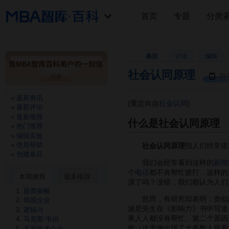
首页
专题
分类
条目
讨论
编辑
社会认同原理
用
最新资讯
(重定向自
社会认同
)
最新评论
最新推荐
什么是社会认同原理
热门推荐
编辑实验
使用帮助
社会认同原理
指人们经常依
创建条目
我们会经常看到这样的
新闻
个
电话
都不肯帮忙拨打…这样的
本周推荐
最多推荐
漠了吗？没错，我们都认为人们
股票振幅
然而，有研究却表明：类似此
韩国企业
迪尼先生在《影响力》书中写道
逻辑与
果人人都没有帮忙。第二个原因
马克斯·韦伯
的（这里便出现了大多数人观看
高新技术企业