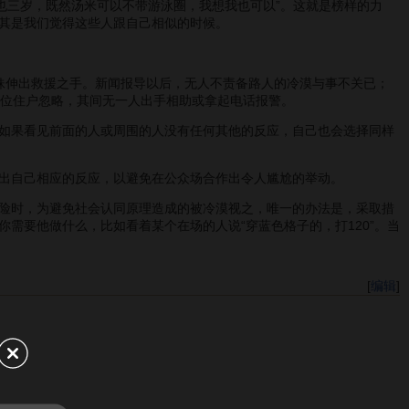
也三岁，既然汤米可以不带游泳圈，我想我也可以”。这就是榜样的力
其是我们觉得这些人跟自己相似的时候。
妹伸出救援之手。新闻报导以后，无人不责备路人的冷漠与事不关已；
8位住户忽略，其间无一人出手相助或拿起电话报警。
如果看见前面的人或周围的人没有任何其他的反应，自己也会选择同样
出自己相应的反应，以避免在公众场合作出令人尴尬的举动。
险时，为避免社会认同原理造成的被冷漠视之，唯一的办法是，采取措
需要他做什么，比如看着某个在场的人说“穿蓝色格子的，打120”。当
[
编辑
]