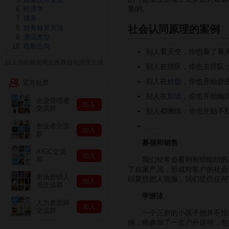
装的。
经济学
债券
社会认同原理的案例
财务核算方法
酒店类型
租船合同
别人看天空，你也看了看
以上内容根据网友推荐自动排序生成
别人在排队，你也去排队
别人在
炒股
，你也开始炒
官方社群
别人在
加班
，你也开始晚
企业管理者
加入
交流群
别人都懒惰，你也开始不
……
创业者交流
加入
群
募捐和销售
AIGC交流
加入
我们经常会看到有些组织的募
群
了自家产品，形成对客户的社会
市场营销人
以要想把人说服，我们提供任何
加入
员交流群
学游泳
人力资源师
加入
交流群
一个三岁的小孩子他并不怕水
候，他参加了一次户外运动，包