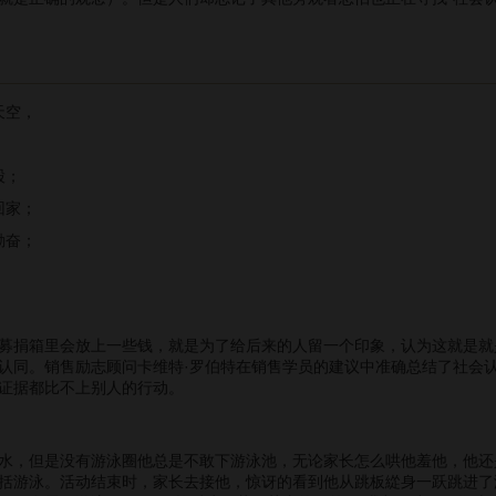
天空，
；
股；
回家；
勤奋；
捐箱里会放上一些钱，就是为了给后来的人留一个印象，认为这就是就
认同。销售励志顾问卡维特·罗伯特在销售学员的建议中准确总结了社会认
证据都比不上别人的行动。
，但是没有游泳圈他总是不敢下游泳池，无论家长怎么哄他羞他，他还
括游泳。活动结束时，家长去接他，惊讶的看到他从跳板緃身一跃跳进了