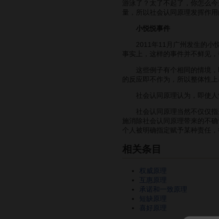
游泳了？太了不起了，你怎么今
量，所以社会认同原理发挥作用
小悦悦事件
2011年11月广州发生的小
事实上，这样的事件并不鲜见，
这些例子有个相同的情境，即
的反应即不作为，所以整体性上
社会认同原理认为，即使人觉
社会认同原理当然不仅仅指这
施消除社会认同原理带来的不确
个人被明确指定赋予某种责任，
相关条目
权威原理
互惠原理
承诺和一致原理
短缺原理
喜好原理