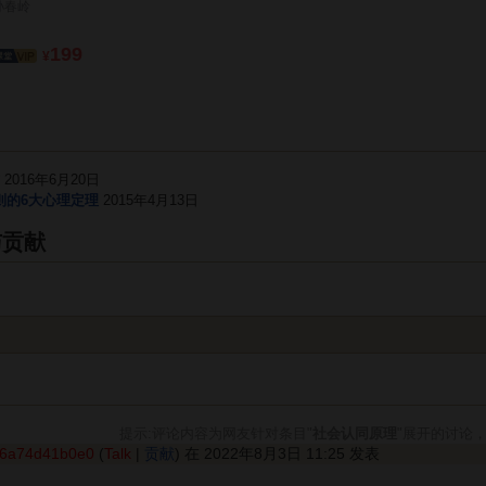
孙春岭
199
¥
式
2016年6月20日
则的6大心理定理
2015年4月13日
与贡献
提示:评论内容为网友针对条目"
社会认同原理
"展开的讨论
76a74d41b0e0
(
Talk
|
贡献
) 在 2022年8月3日 11:25 发表