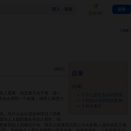
登录
百科VIP
工具箱▼
[
编辑
]
目录
[
隐藏
]
百人观看，但是都无动于衷，连一
1
什么是社会认同原理
体
也会用同一个标题：城市人都变冷
2
社会认同原理的案例
3
相关条目
倍。为什么会出现这种情况？西奥
因为人人都想着会有别人帮忙，结
想参照他人的做法行动，因为人的潜意识里认为大多数人做的就是正确
认同”，虽然每个人看起来都那么镇定自若，但都是假的，人是很善于伪