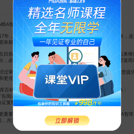
告MBA智库百科用户的一封信
MBA智库百科用户：
赏
MBA智库APP
17年，百科频道一直以免费公益的形式为大家提供知识服务，这
。
需要补充新内容或修改错误内容，请
编辑条目
或
投诉举报
荣幸和骄傲。
在目前越来越严峻的经营挑战下，单纯依靠不断增加广告位来维
出，必然会越来越影响您的使用体验，这也与我们的初衷背道而
运用
1页
经过审慎地考虑，我们决定推出VIP会员收费制度，以便为您提
”营销策略
6页
学——消费方式的身份认同
1页
和更优质的内容。
的影响研究
46页
认同
6页
库百科VIP会员（9.9元 / 年，
点击开通
），您的权益将包括：
研究的方法
6页
广告阅读；
身份认同
3页
验证复制。
认同
3页
困境与社会政策的完善
10页
更重要的是长期以来您对百科频道的支持。诚邀您加入MBA智库
认同”营销策略
5页
会员，共渡难关，共同见证彼此的成长和进步！