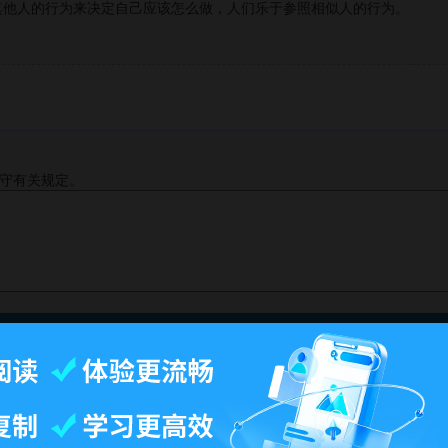
其他人的行为来决定自己应该怎么做，人们乐于参照相似人的行为。
守有关规定。
此页面最后修订：19:22,2022年4月25日.
-
百科首页
-
关于百科
-
客户端
-
人才招聘
-
广告合作
-
权利通知
-
联系我们
-
免责声明
©2026 MBAlib.com, All rights reserved.