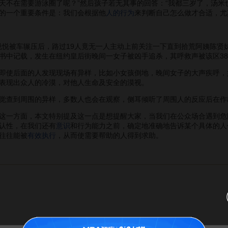
天不在需要游泳圈了呢？”然后孩子若无其事的回答：“我都三岁了，汤米
的一个重要条件是：我们会根据他
人的行为
来判断自己怎么做才合适，尤
悦悦被车辗压后，路过19人竟无一人主动上前关注一下直到拾荒阿姨陈贤
书中记载，发生在纽约皇后街晚间一女子被凶手追杀，其呼救声被该区3
使后面的人发现现场有异样，比如小女孩倒地，晚间女子的大声疾呼，
表现出众人的冷漠，对他人生命及安全的漠视。
查到周围的异样，多数人也会在观察，侧耳倾听了周围人的反应后在作
一方面，本文特别提及这一点是想提醒大家，当我们在公众场合遇到危
认性，在我们还有
意识
和行为能力之前，确定地准确地告诉某个具体的人你
往往能被
有效执行
，从而使需要帮助的人得到求助。