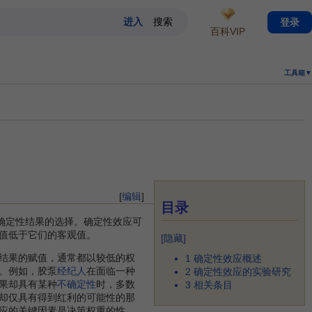
登录
百科VIP
工具箱▼
[
编辑
]
目录
确定性结果的选择。确定性效应可
值低于它们的客观值。
[
隐藏
]
结果的赋值，通常都以较低的权
1
确定性效应概述
。例如，胶泵
经纪人
在面临一种
2
确定性效应的实验研究
果却具有某种
不确定性
时，多数
3
相关条目
却仅具有得到红利的可能性的那
应的关键因素是决策权重的性