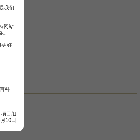
是我们
持网站
驰。
供更好
百科
科项目组
8月10日