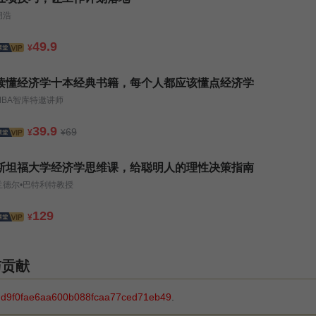
胡浩
49.9
¥
读懂经济学十本经典书籍，每个人都应该懂点经济学
MBA智库特邀讲师
39.9
69
¥
¥
斯坦福大学经济学思维课，给聪明人的理性决策指南
兰德尔•巴特利特教授
129
¥
与贡献
 d9f0fae6aa600b088fcaa77ced71eb49
.