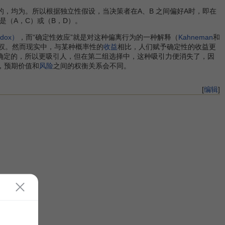
，均为。所以根据独立性假设，当决策者在A、B 之间偏好A时，即在
是（A，C）或（B，D）。
adox）
，而“确定性效应”就是对这种偏离行为的一种解释（
Kahneman
和
权。然而现实中，与某种概率性的
收益
相比，人们赋予确定性的收益更
万元收益是确定的，所以更吸引人，但在第二组选择中，这种吸引力便消失了，因
，预期价值和
风险
之间的权衡关系会不同。
[
编辑
]