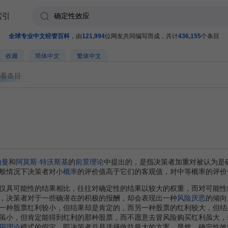
索引
全球专业中文经管百科
，由
121,994
位网友共同编写而成，共计
436,155
个条目
收藏
简体中文
繁体中文
看条目
）
纳曼
和
阿莫斯·特沃斯基
的
前景理论
中提出的，是指决策者加重对被认为是
般情况下决策者对小
概率
的评价值高于它们的客观值，对中等概率的评价
具可能性的结果相比，往往对确定性的结果以较大的权重，而对可能性
，决策者对于一些确潜在的积极的报酬，却会表现出一种
风险厌恶
的倾向
一种股票红利较小，但结果却是肯定的，而另一种股票的红利较大，但结
虽小，但肯定能得到红利的那种股票，而不愿意去冒风险购买红利虽大，
用理论
模式的假定，即决策者总是选择收益最大的方案。显然，确定性效