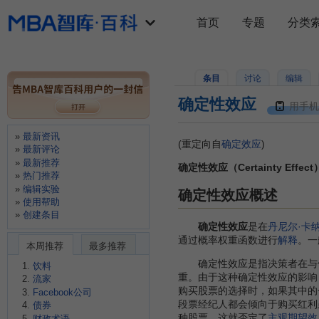
首页
专题
分类
条目
讨论
编辑
确定性效应
用手机
最新资讯
(重定向自
确定效应
)
最新评论
最新推荐
确定性效应（Certainty Effect
热门推荐
编辑实验
确定性效应概述
使用帮助
创建条目
确定性效应
是在
丹尼尔·卡
通过概率权重函数进行
解释
。一
本周推荐
最多推荐
确定性效应是指决策者在与仅
饮料
重。由于这种确定性效应的影响
流家
购买股票的选择时，如果其中的
Facebook公司
段票经纪人都会倾向于购买红利
债券
种股票。这就否定了
主观期望效
财政术语