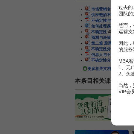
过去的
市场营销名词-确定性效
团队的
供应链的不确定性与长鞭
不确定性与持续经营不确
然而，
如何处理课堂教学的确定
运营支
不确定性
48页
预测与决策第十章确定性
因此，
第二篇 股票投资的不确
不确定性分析
22页
的服务
信息人与不确定性
12页
不确定性分析
22页
MBA智
1、无
更多相关文档
2、免
本条目相关课程
当然，
VIP
¥