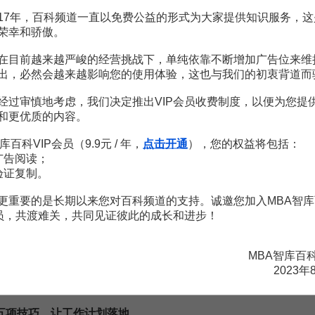
17年，百科频道一直以免费公益的形式为大家提供知识服务，这
应
7页
荣幸和骄傲。
效应综述
19页
定性探讨
5页
在目前越来越严峻的经营挑战下，单纯依靠不断增加广告位来维
性与不确定性
3页
出，必然会越来越影响您的使用体验，这也与我们的初衷背道而
和非确定性决策
55页
经过审慎地考虑，我们决定推出VIP会员收费制度，以便为您提
定性和确定性
26页
和更优质的内容。
库百科VIP会员（9.9元 / 年，
点击开通
），您的权益将包括：
广告阅读；
验证复制。
更重要的是长期以来您对百科频道的支持。诚邀您加入MBA智库
会员，共渡难关，共同见证彼此的成长和进步！
管理前沿，认知革新——在前沿书籍中把握时代的变幻
MBA智库特邀讲师
MBA智库百
2023年
1
99
¥
五项技巧，让工作计划落地