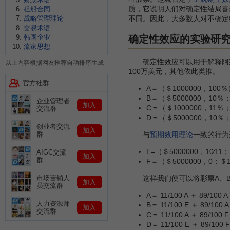
质，它说明人们对确定性结局喜
租船合同
战略管理理论
不同。因此，大多数人对不确定
交易术语
确定性效应的实验研
韩国企业
流家思想
确定性效应可以用于解释阿莱悖论
以上内容根据网友推荐自动排序生成
100万美元，其他依此类推。
官方社群
A＝（＄1000000，100％
B＝（＄5000000，10％
企业管理者
加入
C＝（＄1000000，11％
交流群
D＝（＄5000000，10％
创业者交流
加入
与
预期效用理论
一致的行为
群
E=（＄5000000，10∕11
AIGC交流
加入
群
F＝（＄5000000，0；＄1
这样我们便可以将彩票A、B、
市场营销人
加入
员交流群
A＝ 11/100 A ＋ 89/100 A
人力资源师
B＝ 11/100 E ＋ 89/100 A
加入
交流群
C＝ 11/100 A ＋ 89/100 F
D＝ 11/100 E ＋ 89/100 F