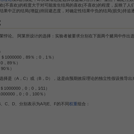
欢(不喜欢)的程度大于对可能发生结局的喜欢(不喜欢)的程度，反映了人
结果中正的结局(增益)持回避态度，对确定性结果中负的结局(损失)持追
究
。 阿莱所设计的选择：实验者被要求分别在下面两个赌局中作出选择。以下
）
；＄1000000，89％；0，1％）
；0，89％）
；90％）
选择是（A，C）或（B，D），这是由预期效应理论的独立性假设推导
；＄1000000，0；0，1∕11）
000000，0；0，100％）
C、D、分别表示为A与E、F的不同
权重
组合：