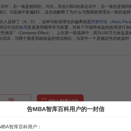
中，后一项是相同的，均为，而在C和D的表达式中，后一项也是相同的
出在C、D选项中更偏好C，这也就解释了为什么与预期效用理论一致的选择
人选择了（A，D），这种与标准理论的偏离就是
阿莱悖论（Allais Par
用理论中总的
效用
是直接用概率作为权重，对各个可能性收益的效用进行加
效应 ”（Certainty Effect）。上在第一组选择中，因为100
换句话说，与两个都是风险收益的情况相比，当其中一个是确定性的收益时
赏
MBA智库APP
告MBA智库百科用户的一封信
。
需要补充新内容或修改错误内容，请
编辑条目
或
投诉举报
MBA智库百科用户：