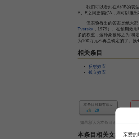
我们可以看到在A和B的表达式
A、E之间更偏好A，则可以推
但实验得出的答案是绝大部分
Tversky
，1979）。在预期效
多的权重，这种象被称之为“确定性
为100万元不再是确定的了。
相关条目
反射效应
孤立效应
本条目对我有帮助
28
如果您认为本条目还有待完善，
本条目相关文档
亲爱的