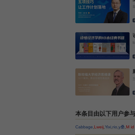
本条目由以下用户参
Cabbage
,
Lweij
,
Yixi
,
rio
,
y桑
,
M id