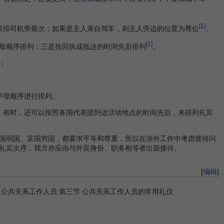
[1]
前排司机旁最次；如果是主人亲自驾车，则主人旁边的位置为尊位
。
[1]
母顺序排列；三是按回执或抵达的时间先后排列
。
：
字母顺序进行排列。
。有时，还可以按照各国代表团到达活动地点的时间先后，来排列礼宾
国弱国、富国穷国，都要求平等和尊重，所以在涉外工作中考虑接待问
礼宾次序，我方亦应由与外宾身份、职务相等者出面接待。
[
编辑
]
章 公共关系工作人员 第三节 公共关系工作人员的常用礼仪