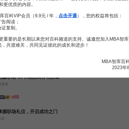
和更优质的内容。
商务礼仪，职场交往的加分利器
库百科VIP会员（9.9元 / 年，
点击开通
），您的权益将包括：
王雅波
广告阅读；
99
验证复制。
¥
更重要的是长期以来您对百科频道的支持。诚邀您加入MBA智库
金融商务礼仪——提升金融人的格调
会员，共渡难关，共同见证彼此的成长和进步！
王钊
MBA智库百
299
399
¥
¥
2023年
礼赢职场·15节精品商务礼仪课
胡雯倩
68
¥
掌握职场礼仪，开启成功之门
安容