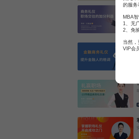
的服务
MBA智
1、无
2、免
当然，
VIP