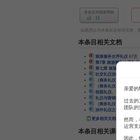
本条目对我有帮助
12
如果您认为本条目还有待完善，
本条目相关文档
旅游服务次序礼仪
67页
第7章 旅游服务次序礼仪
第七章 旅游服务次序礼
社交礼仪涉外礼仪之住的
（商务礼仪）礼仪与营销
（商务礼仪）礼仪之电话
亲爱的
校园礼仪、个人礼仪与社
礼仪与营销礼仪
18页
过去的
（商务礼仪）第章礼仪与
团队的
涉外礼仪之衣的礼仪
2页
更多相关文档
然而，
运营支
本条目相关课程
因此，