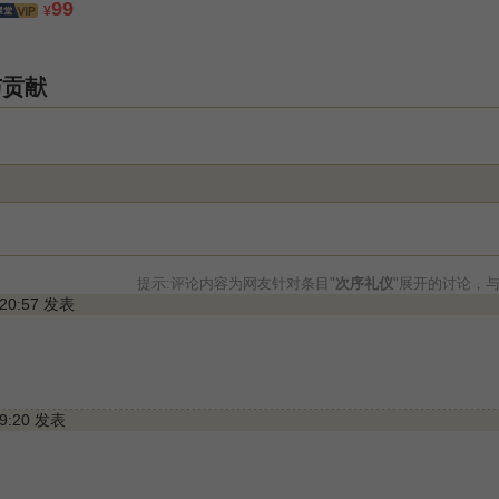
99
¥
与贡献
提示:评论内容为网友针对条目"
次序礼仪
"展开的讨论，
 20:57 发表
19:20 发表