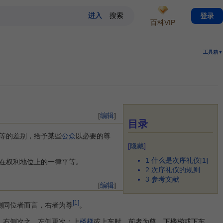
登录
百科VIP
工具箱▼
[
编辑
]
目录
等的差别，给予某些
公众
以必要的尊
[
隐藏
]
1
什么是次序礼仪[1]
在权利地位上的一律平等。
2
次序礼仪的规则
3
参考文献
[
编辑
]
[1]
侧同位者而言，右者为尊
。
，右侧次之，左侧更次；上
楼梯
或上车时，前者为尊，下楼梯或下车