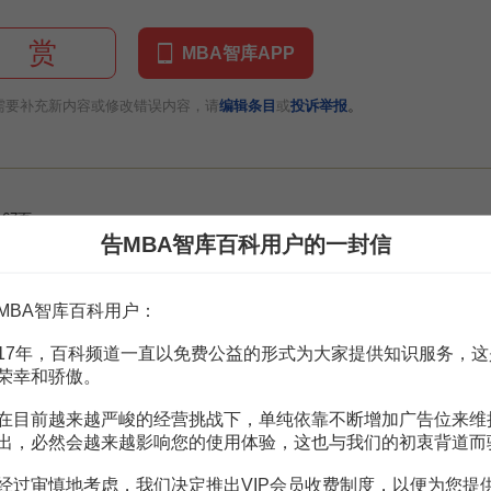
赏
MBA智库APP
。
需要补充新内容或修改错误内容，请
编辑条目
或
投诉举报
67页
仪
62页
告MBA智库百科用户的一封信
礼仪
1页
礼仪
12页
礼仪
8页
MBA智库百科用户：
交礼仪
34页
17年，百科频道一直以免费公益的形式为大家提供知识服务，这
营销礼仪
13页
荣幸和骄傲。
在目前越来越严峻的经营挑战下，单纯依靠不断增加广告位来维
出，必然会越来越影响您的使用体验，这也与我们的初衷背道而
经过审慎地考虑，我们决定推出VIP会员收费制度，以便为您提