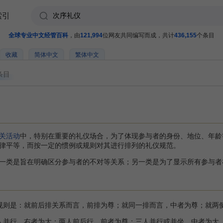
索引
全球专业中文经管百科
，由
121,994
位网友共同编写而成，共计
436,155
个条目
收藏
简体中文
繁体中文
条目
关活动
中，特别在重要的礼仪场合，为了体现参与者的身份、地位、年龄
律平等，而按一定的惯例或规则对其进行排列的礼仪规范。
一类是旨在明确区分参与者的不对等关系；另一类是为了显示所有参与者
规则是：就前后排关系而言，前排为尊；就同一排而言，中者为尊；就两
人并行，右者为大；两人前后行，前者为尊；三人并行或并坐，中者为大