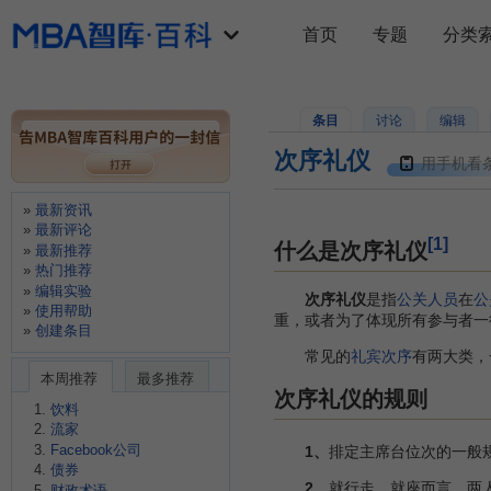
首页
专题
分类
条目
讨论
编辑
次序礼仪
用手机看
最新资讯
最新评论
[1]
什么是次序礼仪
最新推荐
热门推荐
编辑实验
次序礼仪
是指
公关人员
在
公
使用帮助
重，或者为了体现所有参与者一
创建条目
常见的
礼宾次序
有两大类，
本周推荐
最多推荐
次序礼仪的规则
饮料
流家
Facebook公司
1、
排定主席台位次的一般
债券
2、
就行走、就座而言，两
财政术语