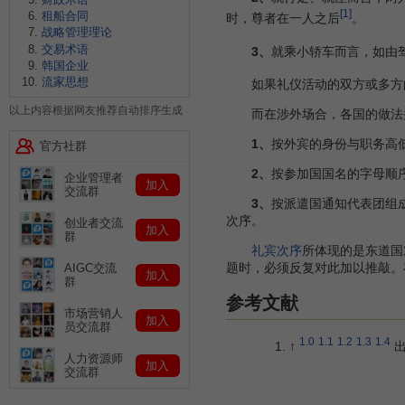
[1]
租船合同
时，尊者在一人之后
。
战略管理理论
交易术语
3、
就乘小轿车而言，如由
韩国企业
流家思想
如果礼仪活动的双方或多方的
以上内容根据网友推荐自动排序生成
而在涉外场合，各国的做法并
1、
按外宾的身份与职务高
官方社群
2、
按参加国国名的字母顺
企业管理者
加入
交流群
3、
按派遣国通知代表团组
次序。
创业者交流
加入
群
礼宾次序
所体现的是东道国
题时，必须反复对此加以推敲。
AIGC交流
加入
群
参考文献
市场营销人
加入
员交流群
1.0
1.1
1.2
1.3
1.4
↑
出
人力资源师
加入
交流群