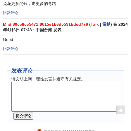
们筑建一部可由任何人发布的自由经济管理百科全书的目标
免花更多的钱，走更多的弯路
构成威胁，并可能引起法律问题。
回复评论
尊重其他参与者
：
M id 80cc8cc5471f9015e1b6d5591bdcd776
(
Talk
|
贡献
) 在 2024
年4月6日 07:43 · 中国台湾 发表
任何MBA智库百科的参与者都可以对MBA智库百科进行
Good
创建、修改和评论。由于参与者来自不同的国家、地区及拥
有不同的文化、立场及观点。尊重他人是我们有效建筑一部
回复评论
百科全书的关键。请注意自身言论、在争吵时保持冷静、文
明。
发表评论
【详细参看
MBA智库百科:编辑守则
和
MBA智库百科:编辑规
请文明上网，理性发言并遵守有关规定。
范
】
MBA智库百科的版权问题
MBA智库百科的目标是提供每一个人都可以自由使用的
百科全书格式的信息。也就是说，MBA智库百科的内容可以
被复制、修改和再发布，只要新的版本也同样遵循MBA智库