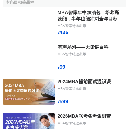
本条目相关课程
MBA智库年中加油包：培养高
效能，半年也能冲刺全年目标
MBA智库特邀讲师
435
¥
MBA智库百科的编辑守则
有声系列——大咖讲百科
MBA智库特邀讲师
在开始编辑前，您需要了解以下守则，这对MBA智库百
科来说非常的重要：
99
¥
自由编辑的经济管理百科全书
：
2024MBA提前面试通识课
只要注册账号，即可参与条目的新建、编辑和修改。可
MBA智库特邀讲师
以充分发挥自己的思维及利用您手边拥有的资料与大家分享
599
您的知识。如果您想要贡献的页面已经存在，鼓励使用者勇
¥
于更新页面，包括修正错别字、添加不完善内容。
2026MBA联考备考集训营
以简体中文为主
MBA智库特邀讲师