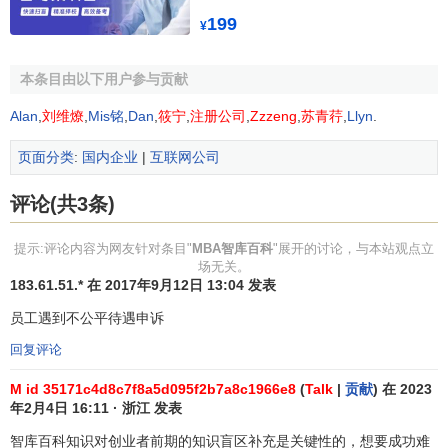
MBA智库百科是全球专业的中文经管百科，秉承这个原
199
¥
则，所有MBA智库百科内是内容都应以简体中文形式呈现。
系统会自动转换繁体字版本，因此无需编辑者另行编辑。
本条目由以下用户参与贡献
勿超出经管领域
：
Alan
,
刘维燎
,
Mis铭
,
Dan
,
筱宁
,
注册公司
,
Zzzeng
,
苏青荇
,
Llyn
.
MBA智库百科是一个专注于经济管理领域的自由百科全
页面分类
:
国内企业
|
互联网公司
书，在这个网站上所有条目都局限在经济管理领域。
评论(共3条)
避免偏颇或带有个人感情色彩
提示:评论内容为网友针对条目"
MBA智库百科
"展开的讨论，与本站观点立
任何条目请以中性的观点来写，公平、客观地表述一个
场无关。
主题的不同观点。条目内容中避免出现带有个人感情色彩的
183.61.51.* 在 2017年9月12日 13:04 发表
字眼和词语，更不应出现攻击他人的言论。同时请标明出
员工遇到不公平待遇申诉
处，以标明该信息曾在可靠来源中发表过的。
回复评论
不要侵犯著作权
：
M id 35171c4d8c7f8a5d095f2b7a8c1966e8
(
Talk
|
贡献
) 在 2023
年2月4日 16:11 · 浙江 发表
MBA智库百科是一部在
GNU自由文档许可证
下发布的自
由的百科全书。向MBA智库百科提交侵犯著作权的作品对我
智库百科知识对创业者前期的知识盲区补充是关键性的，想要成功难