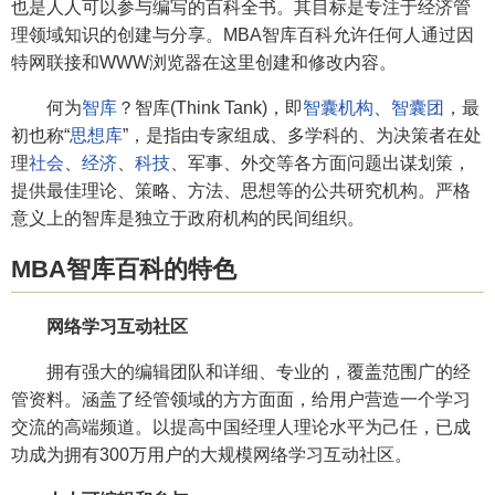
也是人人可以参与编写的百科全书。其目标是专注于经济管
理领域知识的创建与分享。MBA智库百科允许任何人通过因
特网联接和WWW浏览器在这里创建和修改内容。
何为
智库
？智库(Think Tank)，即
智囊机构
、
智囊团
，最
初也称“
思想库
”，是指由专家组成、多学科的、为决策者在处
理
社会
、
经济
、
科技
、军事、外交等各方面问题出谋划策，
提供最佳理论、策略、方法、思想等的公共研究机构。严格
意义上的智库是独立于政府机构的民间组织。
MBA智库百科的特色
网络学习互动社区
拥有强大的编辑团队和详细、专业的，覆盖范围广的经
管资料。涵盖了经管领域的方方面面，给用户营造一个学习
交流的高端频道。以提高中国经理人理论水平为己任，已成
功成为拥有300万用户的大规模网络学习互动社区。