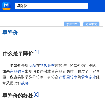
繁体中文
简体中文
早降价
[1]
什么是早降价
早降价
是指
商品
在
销售旺季
时候进行的降价销售策略。
如果
商品销售
出现明显停滞或者商品存储时问超过了一定界
限，应该采取早降价策略。有较高
存货周转率
的
零售企业
经
常采用此种
战略
。
[2]
早降价的好处