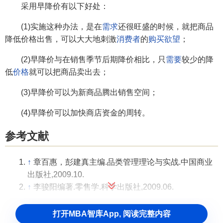
采用早降价有以下好处：
(1)实施这种办法，是在
需求
还很旺盛的时候，就把商品
降低价格出售，可以大大地刺激
消费者
的
购买欲望
；
(2)早降价与在销售季节后期降价相比，只
需要
较少的降
低
价格
就可以把商品卖出去；
(3)早降价可以为新商品腾出销售空间；
(4)早降价可以加快商店资金的周转。
参考文献
↑
章百惠，彭建真主编.品类管理理论与实战.中国商业
出版社,2009.10.
↑
李骏阳编著.零售学.科学出版社,2009.06.
打开MBA智库App, 阅读完整内容