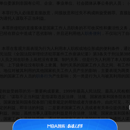
单位委派到非国有公司、企业、事业单位、社会团体从事公务的人员；（
本罪行为人必须是直接故意，间接故意和过失不构成斡旋受贿罪。直接故
为请托人谋取不正当利益。
本罪所侵犯的直接客体是国家工作人员职务的不可收买性和廉洁性义务，
已经在群众中造成了恶劣影响，并且还利用他人
职务便利
，不仅玷污了自
本罪在客观方面表现为行为人利用本人职权或地位形成的便利条件，通过
民法院《全国法院审理经济犯罪案件工作座谈纪要》第3条关于刑法第388
作人员之间在职务上虽然没有隶属、制约关系，但是行为人利用了本人职
间、上下级单位没有职务上隶属、制约关系的国家工作人员之间、有工作
、地位对被其利用的其他国家机关工作人员产生的影响，主要表现为两类
他的国家工作人员的
职务行为
产生影响；另一类是行为人与被其利用的国
斡旋受贿罪的另一重要构成要素。1999年最高人民法院、最高人民检
规定：“谋取不正当利益”是指谋取违反法律、法规、国家政策和国务院各
、国家政策和国务院各部门规章规定的帮助或者方便条件。由此可见，不
定的利益，即非法的利益；二是要求国家工作人员或者有关单位提供违反
利益。例如，虽然当事人谋取的利益是符合法律、法规、国家政策和国务
，国家工作人员斡旋受贿，通过其他国家工作人员的
职务行为
为请托人谋
告MBA智库百科用户的一封信