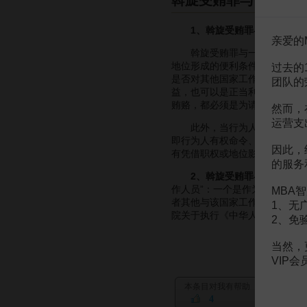
斡旋受贿罪与它罪之
1、斡旋受贿罪与一般受贿
亲爱的
斡旋受贿罪与一般受贿罪的区
地位形成的便利条件，并通过其
过去的
是否对其他国家工作人员有直接
团队的
益，也可以是正当利益。而斡旋
贿赂，都必须是为请托人谋取不
然而，
运营支
此外，当行为人与第三人存在
即行为人有权命令、指示、决定
因此，
有凭借职权或地位影响，才能通
的服务
2、斡旋受贿罪与
利用影响
作人员”：一个是作为受贿行为
MBA智
者其他与该国家工作人员关系密
1、无
院关于执行《中华人民共和国刑
2、免
当然，
VIP
本条目对我有帮助
4