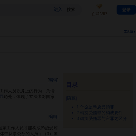
登录
百科VIP
工具箱▼
[
编辑
]
目录
工作人员职务上的行为，为请
罪
论处，体现了立法者对国家
[
隐藏
]
1
什么是斡旋受贿罪
2
斡旋受贿罪的构成要件
[
编辑
]
3
斡旋受贿罪与它罪之区分
国家工作人员才能构成斡旋受贿
体中从事公务的人员；（3）国