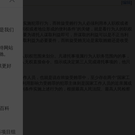
[
编辑
]
面。
务之便就能实施犯罪行为，而斡旋受贿行为人必须利用本人职权或者
利”与“利用职权或者地位形成的便利条件”的关键，就是看行为人的职权
是我们
一般受贿罪只要为请托人谋取利益即可，所谋取的利益可以是不正当利
以为请托人谋取利益为必要要件，而斡旋受贿无论是索取贿赂还是收受
持网站
驰。
是否属行为人职权范围来划分。凡请托事项属行为人职务范围内的事，
围，即行为人无权直接命令、指示或决定第三人完成请托事项的，他只
供更好
只能是国家工作人员，也就是说在斡旋受贿罪中，至少存在两个“国家工
工作人员。而利用影响力受贿罪的犯罪主体则是国家工作人员的近亲属或
位形成的便利条件实施上述行为的，根据最高人民法院、最高人民检察
百科
科项目组