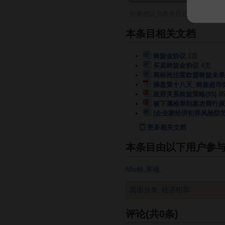
如果您认为本条目还有待完善，
本条目相关文档
斡旋金协议
1页
买卖斡旋金协议
4页
商标抢注案欧盟斡旋未果
操盘第十八天_斡旋超市
政府关系斡旋策略(95)
9
被下属检举到案农商行原
(企业家经济犯罪风险防
更多相关文档
本条目由以下用户参
Mis铭
,
寒曦
.
页面分类
:
经济犯罪
评论(共0条)