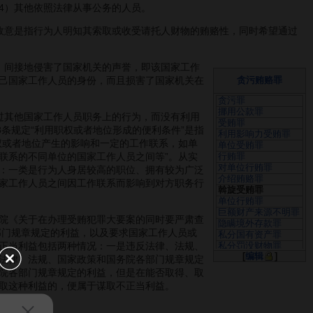
4）其他依照法律从事公务的人员。
意是指行为人明知其索取或收受请托人财物的贿赂性，同时希望通过
间接地侵害了国家机关的声誉，即该国家工作
己国家工作人员的身份，而且损害了国家机关在
贪污贿赂罪
贪污罪
挪用公款罪
其他国家工作人员职务上的行为，而没有利用
受贿罪
条规定“利用职权或者地位形成的便利条件”是指
利用影响力受贿罪
权或者地位产生的影响和一定的工作联系，如单
单位受贿罪
联系的不同单位的国家工作人员之间等”。从实
行贿罪
对单位行贿罪
：一类是行为人身居较高的职位、拥有较为广泛
介绍贿赂罪
家工作人员之间因工作联系而影响到对方职务行
斡旋受贿罪
单位行贿罪
巨额财产来源不明罪
察院《关于在办理受贿犯罪大要案的同时要严肃查
隐瞒境外存款罪
部门规章规定的利益，以及要求国家工作人员或
私分国有资产罪
正当利益包括两种情况：一是违反法律、法规、
私分罚没财物罪
[
编辑
]
法律、法规、国家政策和国务院各部门规章规定
院各部门规章规定的利益，但是在能否取得、取
取这种利益的，便属于谋取不正当利益。