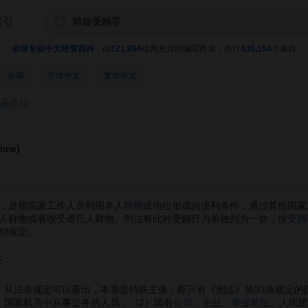
索引
全球专业中文经管百科
，由
121,994
位网友共同编写而成，共计
436,154
个条目
收藏
简体中文
繁体中文
看条目
ime)
，是指国家工作人员利用本人
职权
或地位形成的便利条件，通过其他国家
人财物或者收受请托人财物。刑法将此种受贿行为单独列为一款，按
受贿
别规定。
件
从法条规定可以看出，本罪是特殊主体，即只有《刑法》第93条规定的
）国家机关中从事公务的人员；（2）国有
公司
、
企业
、
事业单位
、人民团