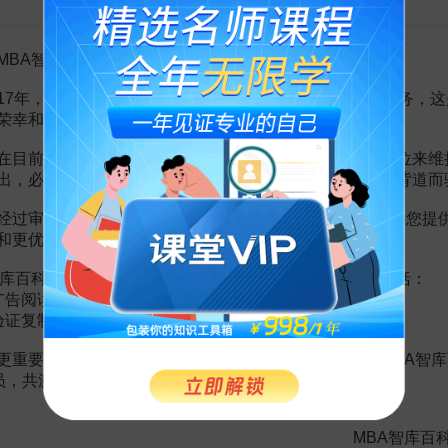
区分
罪的区别
。两者在主体、客体及主观方面均无不同，区别主要在于客观方
MBA智库百科用户：
别主要表现为以下几个方面：（1）一般受贿行为人是直接利用本人的职
他国家工作人员职务上的行为才能完成犯罪全过程。区分“利用职务上的便
17年，百科频道一直以免费公益的形式为大家提供知识服务，这
的制约关系、钳制关系。有则是一般受贿罪，无则是斡旋受贿罪。（2）
荣幸和骄傲。
受贿必须是为请托人谋取不正当利益。（3）一般受贿罪中索取贿赂的不
正当利益。
在目前越来越严峻的经营挑战下，单纯依靠不断增加广告位来维
出，必然会越来越影响您的使用体验，这也与我们的初衷背道而
着职务制约关系时是定一般受贿罪还是斡旋受贿罪，应当根据请托事项
第三人完成请托事项的，应定一般受贿罪。凡请托事项不属行为人职务范
经过审慎地考虑，我们决定推出VIP会员收费制度，以便为您提
过第三人完成请托事项的，应定斡旋受贿罪。
和更优质的内容。
力受贿罪
之区分
。两者主要是在主体方面有区别：斡旋受贿罪的犯罪主体
人的国家工作人员，另一个是受行为人之托直接为请托人谋取利益的国家
库百科VIP会员（9.9元 / 年，
点击开通
），您的权益将包括：
切的人，仅限于非国家工作人员。离退休国家工作人员利用原职权或者地
广告阅读；
法》确定罪名的补充规定（四），应以“利用影响力受贿罪”定罪量刑。
验证复制。
更重要的是长期以来您对百科频道的支持。诚邀您加入MBA智库
会员，共渡难关，共同见证彼此的成长和进步！
赏
MBA智库APP
MBA智库百