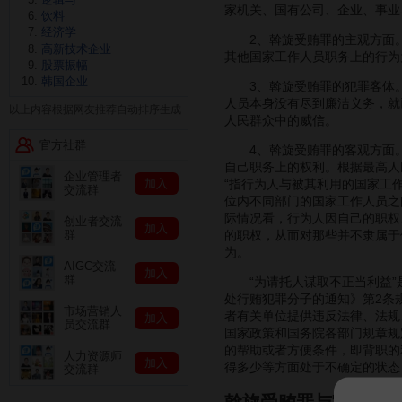
家机关、国有公司、企业、事业
饮料
经济学
2、斡旋受贿罪的主观方面。
高新技术企业
其他国家工作人员职务上的行为
股票振幅
韩国企业
3、斡旋受贿罪的犯罪客体。
人员本身没有尽到廉洁义务，就
以上内容根据网友推荐自动排序生成
人民群众中的威信。
官方社群
4、斡旋受贿罪的客观方面。
自己职务上的权利。根据最高人
企业管理者
加入
“指行为人与被其利用的国家工
交流群
位内不同部门的国家工作人员之
际情况看，行为人因自己的职权
创业者交流
加入
的职权，从而对那些并不隶属于
群
为。
AIGC交流
加入
群
“为请托人谋取不正当利益”是
处行贿犯罪分子的通知》第2条
市场营销人
者有关单位提供违反法律、法规
加入
员交流群
国家政策和国务院各部门规章规
的帮助或者方便条件，即背职的
人力资源师
加入
得多少等方面处于不确定的状态
交流群