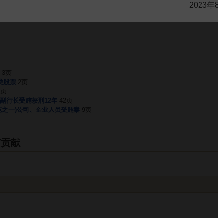
2023年
。
需要补充新内容或修改错误内容，请
编辑条目
或
投诉举报
3页
类股票
2页
5页
副行长受贿获刑12年
42页
范之一)公司、企业人员受贿案
9页
与贡献