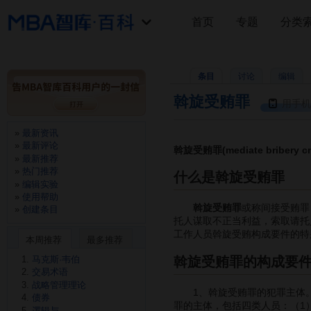
首页
专题
分类
条目
讨论
编辑
斡旋受贿罪
用手机
最新资讯
最新评论
斡旋受贿罪(mediate bribery cr
最新推荐
热门推荐
什么是斡旋受贿罪
编辑实验
使用帮助
斡旋受贿罪
或称间接受贿罪
创建条目
托人谋取不正当利益，索取请托
工作人员斡旋受贿构成要件的特
本周推荐
最多推荐
斡旋受贿罪的构成要
马克斯·韦伯
交易术语
战略管理理论
1、斡旋受贿罪的犯罪主体。
债券
罪的主体，包括四类人员：（1
逻辑与