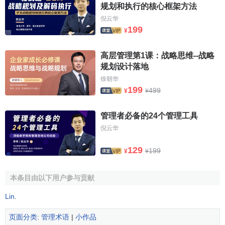
规划和执行的核心框架方法
倪云华
199
¥
高层管理第1课：战略思维--战略
规划设计落地
徐朝华
199
499
¥
¥
管理者必备的24个管理工具
倪云华
129
199
¥
¥
本条目由以下用户参与贡献
Lin
.
页面分类
:
管理术语
|
小作品