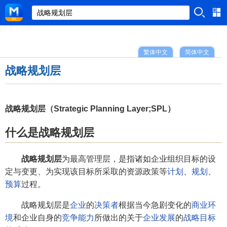
繁体中文
简体中文
战略规划层
战略规划层（Strategic Planning Layer;SPL）
什么是战略规划层
战略规划层
为最高管理层，是指诸如企业组织目标的设
定与变更、为实现该目标所采取的资源政策等
计划
、
规划
、
预算
过程。
战略规划层是
企业
的
决策者
根据当今急剧变化的
商业环
境
和企业自身的
竞争能力
所做出的关于
企业发展
的
战略目标