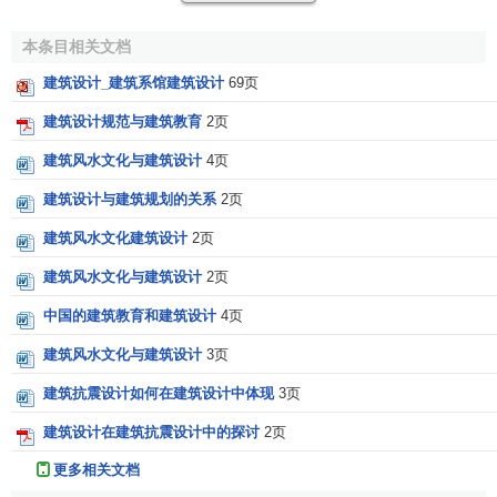
造组成部分．确定其材料及构造方式，来解决建筑物的功
能、技术、经济和美观等问题。主要是包括对基础、
墙体
、
本条目相关文档
楼地面、
楼梯
、屋顶、门窗等构配件进行详细的构造设计。
建筑设计_建筑系馆建筑设计
69页
也是建筑空间环境组合设计的继续和深入。
建筑设计规范与建筑教育
2页
总之，建筑设计是在一定的思想和方法指导下，依据各
种条件，运用科学技术知识和美学规律，通过分析、综合和
建筑风水文化与建筑设计
4页
创作，正确处理各种要求之间的相互关系，为创造良好的空
建筑设计与建筑规划的关系
2页
间环境提供方案和建造蓝图的一种创作活动。庄整个
工程设
建筑风水文化建筑设计
2页
计
中起着土导和先行的作用。
建筑风水文化与建筑设计
2页
[2]
建筑设计的技巧
中国的建筑教育和建筑设计
4页
建筑风水文化与建筑设计
3页
1．用设计的特殊语言表现一定的文化内涵：
建筑抗震设计如何在建筑设计中体现
3页
如同一部优秀音乐作品一样，好的建筑设计必须有其明
建筑设计在建筑抗震设计中的探讨
2页
确的主题。建筑设计的艺术特色是在不经意中自然而然显露
出来的。是人们在使用的过程中无意之中体会到的，而那些
更多相关文档
过分强调文化内涵，欲把中外文明史全都汇集于一室的设