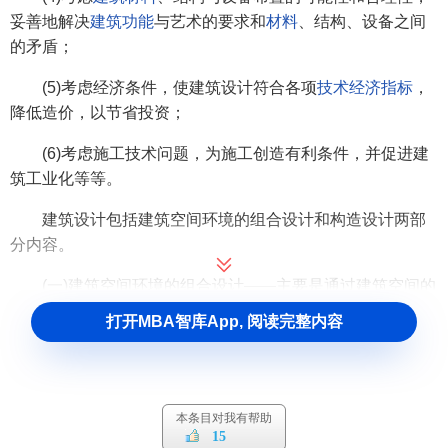
妥善地解决
建筑功能
与艺术的要求和
材料
、结构、设备之间
的矛盾；
(5)考虑经济条件，使建筑设计符合各项
技术经济指标
，
降低造价，以节省投资；
(6)考虑施工技术问题，为施工创造有利条件，并促进建
筑工业化等等。
建筑设计包括建筑空间环境的组合设计和构造设计两部
分内容。
(一)建筑空间环境的组合设计——主要是通过建筑空间的
限定、塑造和
组合
，综合解决建筑物的功能、技术、经济和
打开MBA智库App, 阅读完整内容
美观等问题。主要通过以下设计来完成：(1)建筑总平面设
计；(2)建筑平面设计；(3)建筑剖面设计；(4)建筑造型与立面
设计。
本条目对我有帮助
(二)建筑空间环境的构造设计——主要是对建筑物的各构
15