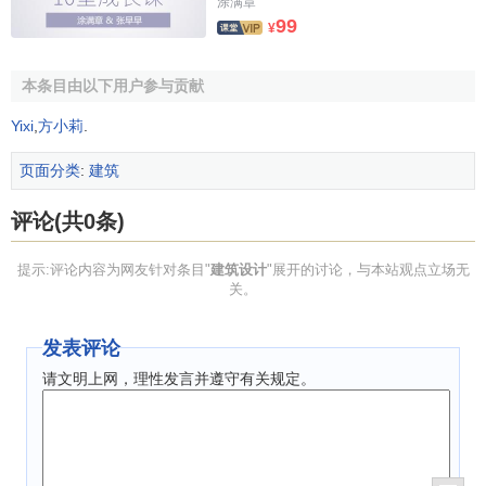
涂满章
材料的选择与变化，都蕴含和表达着设计师的情感和
创造
99
¥
力
。建筑设计的形式语言带有设计师的情感和
创造力
，很容
易被人感知并产生共鸣，带来生理、心理、感官的愉悦。设
本条目由以下用户参与贡献
计师的创作欲望愈强烈，情感愈充沛，则其灵感即呼之欲
出。
创新意识
所宣染和形成的氛围就是在建筑设计过程中不
Yixi
,
方小莉
.
可缺少的因素。
页面分类
:
建筑
4.不因时尚影响个性化设计
评论(共0条)
曾几何时，欧式风格的建筑设计适应了人们当时对时尚
的追求；但后来又因其式样呆板，缺乏个性，遭到大多数人
提示:评论内容为网友针对条目"
建筑设计
"展开的讨论，与本站观点立场无
的怀疑和拒绝。因此，设计师一定要把握住时代的脉搏和民
关。
族的个性。建筑设计即要有时代感，又要兼有民族性，要以
独特的眼光进行创意性的设计，充分显示出崭新的风格。在
发表评论
设计意识上应体现出一种社会的进步、一种民族的使命感。
请文明上网，理性发言并遵守有关规定。
建筑设计整体的多元化和部分个性化的发展，使人们对设计
形态、设计情感产生了更高的要求，促使更新的题材和形式
出现；建筑设计中反映出的轻松、简洁、独特、浪漫、新奇
的趣味性和深沉、朴实得体及创世纪性的超前意识，体现出