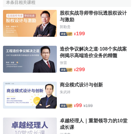
本条目相关课程
计，会有堆砌繁复，令人窒息之感；而没有文化内容的设计
又显得空间呆板，缺乏品位。
股权实战导师带你玩透股权设计
与激励
2.掌握和运用建筑设计的基本规律
郭勤贵
199
¥
建筑设计是一种认知过程，是对建筑设计学的原理、法
则的具体应用，设计师只有努力提高自己的素质，才会有创
造价争议解决之道·108个实战案
新的力作。设计作品应给人以高雅、不落俗套的感觉，对于
例揭示高端造价业务的精髓
设计的基本原理、法则的把握应恰到好处，在实践中不断积
张雷
累经验，不断探索刻意求新，从而掌握规律，总结经验，提
299
¥
高审美水平，开阔视野。
商业模式设计与创新
3.情感的积淀可产生出设计的感染力
朱武祥
设计的感染力与设计师的情感有着紧密的关系，设计师
99
199
¥
¥
强烈的创作欲望必将极大地调动起自己的生活和文化素质和
积淀。设计师日常各种生活素材的收集，各种文化素养的吸
卓越经理人｜重塑领导力的10堂
收，各种风土人情的感受，积累到一定程度就会倾注于自己
成长课
的设计中。空间的大小、色彩的协调与对比、线条的流畅；