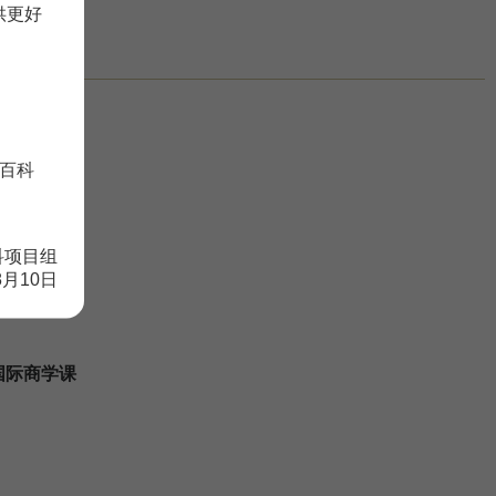
供更好
百科
课
科项目组
8月10日
国际商学课