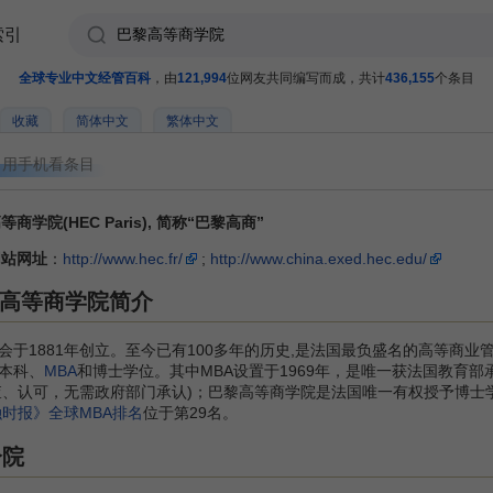
索引
全球专业中文经管百科
，由
121,994
位网友共同编写而成，共计
436,155
个条目
收藏
简体中文
繁体中文
用手机看条目
商学院(HEC Paris), 简称“巴黎高商”
网站网址
：
http://www.hec.fr/
;
http://www.china.exed.hec.edu/
高等商学院简介
1881年创立。至今已有100多年的历史,是法国最负盛名的高等商业
本科、
MBA
和博士学位。其中MBA设置于1969年，是唯一获法国教育部
审查、认可，无需政府部门承认)；巴黎高等商学院是法国唯一有权授予博士
融时报》全球MBA排名
位于第29名。
分院