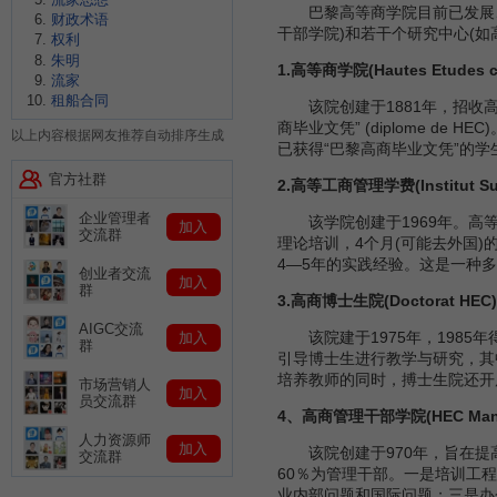
巴黎高等商学院目前已发展、成
财政术语
干部学院)和若干个研究中心(如
权利
朱明
1.高等商学院(Hautes Etudes c
流家
租船合同
该院创建于1881年，招收高
商毕业文凭” (diplome de
以上内容根据网友推荐自动排序生成
已获得“巴黎高商毕业文凭”的
官方社群
2.高等工商管理学费(Institut Supe
企业管理者
该学院创建于1969年。高等工
加入
交流群
理论培训，4个月(可能去外国
4—5年的实践经验。这是一种
创业者交流
加入
群
3.高商博士生院(Doctorat HEC
AIGC交流
该院建于1975年，1985
加入
群
引导博士生进行教学与研究，其
培养教师的同时，搏士生院还开
市场营销人
加入
员交流群
4、高商管理干部学院(HEC Mana
人力资源师
加入
该院创建于970年，旨在提高
交流群
60％为管理干部。一是培训工程
业内部问题和国际问题；三是办