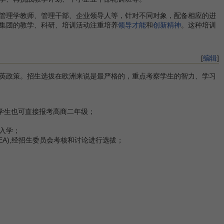
管理学教师、管理干部、企业领导人等，针对不同对象，配备相应的进
集团的教学、科研、培训活动注重培养
领导才能
和
创新精神
。这种培训
[
编辑
]
英政策。招生选拔在欧洲来说是最严格的，重点考察学生的智力、学习
国学生也可直接报考高商二年级；
入学；
A),经招生委员会考核和讨论进行选拔；