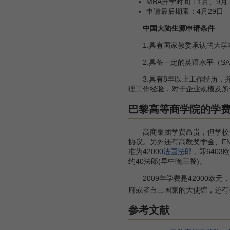
MBA开学时间：1月、9月
申请最后期限：4月29日
中国大陆生源申请条件
1.具有国家教委承认的大学
2.具备一定的英语水平（SAS
3.具有8年以上工作经历，并
理工作经验，对于企业规模及所
巴黎高等商学院的学
高商集团学费昂贵，但学校也
协议。另外还有高教奖学金、FN
准为42000
法国法郎
，即640
约40法郎(早中晚三餐)。
2009年学费是42000欧元
府或者自己国家的大使馆，还有
参考文献