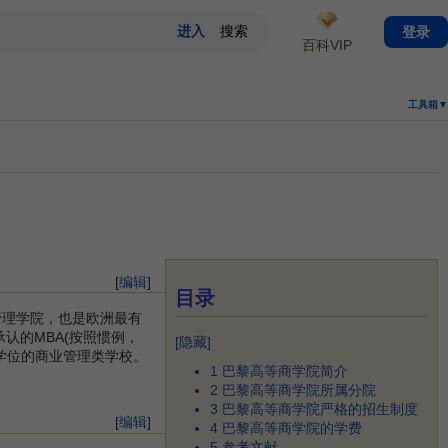
登录
百科VIP
工具箱▼
[
编辑
]
目录
管理学院，也是欧洲最有
承认的MBA(按照惯例，
[
隐藏
]
学位的商业管理类学校。
1
巴黎高等商学院简介
2
巴黎高等商学院所属分院
3
巴黎高等商学院严格的招生制度
[
编辑
]
4
巴黎高等商学院的学费
5
参考文献