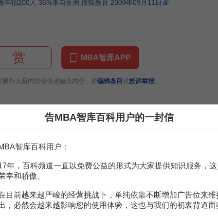
招200人 35%来自亚洲.搜狐教育.2009年09月11日
赏
MBA智库APP
。
需要补充新内容或修改错误内容，请
编辑条目
或
投诉举报
告MBA智库百科用户的一封信
较研究
6页
激励绩效考核
2页
MBA智库百科用户：
页
17年，百科频道一直以免费公益的形式为大家提供知识服务，这
荣幸和骄傲。
会计协会章程
21页
在目前越来越严峻的经营挑战下，单纯依靠不断增加广告位来维
会计协会管理章程
21页
出，必然会越来越影响您的使用体验，这也与我们的初衷背道而
所学到的
4页