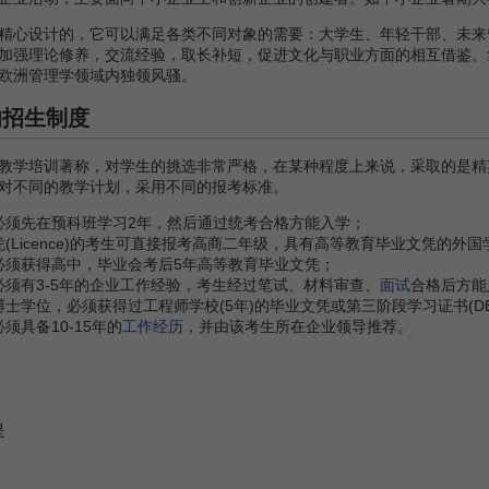
心设计的，它可以满足各类不同对象的需要：大学生、年轻干部、未来
加强理论修养，交流经验，取长补短，促进文化与职业方面的相互借鉴。
欧洲管理学领域内独领风骚。
的招生制度
学培训著称，对学生的挑选非常严格，在某种程度上来说，采取的是精
对不同的教学计划，采用不同的报考标准。
必须先在预科班学习2年，然后通过统考合格方能入学；
(Licence)的考生可直接报考高商二年级，具有高等教育毕业文凭的外
必须获得高中，毕业会考后5年高等教育毕业文凭；
须有3-5年的企业工作经验，考生经过笔试、材料审查、
面试
合格后方能
士学位，必须获得过工程师学校(5年)的毕业文凭或第三阶段学习证书(DE
具备10-15年的
工作经历
，并由该考生所在企业领导推荐。
是