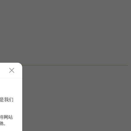
是我们
持网站
驰。