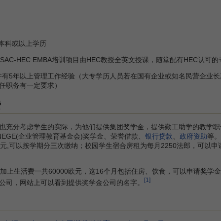
本科或以上学历
AC-HEC EMBA培训项目由HEC教授全英文授课，随堂配有HEC认可
有5年以上管理工作经验（大专学历人员若在国有企业或知名民营企业长
任职务有一定要求）
费
充分考虑学生的实际，为他们提供集团奖学金，提供勤工助学的教学职
EGE(企业管理教育基金会)奖学金、荣誉借款、
银行贷款
、
政府资助
等。
3欧元,可以按学期分三次缴纳；校园学生宿合房租为每月2250法郎，可以申
，加上生活费一共60000欧元，这16个月包括住房、饮食，可以申请奖
[1]
公司，网站上可以看到提供奖学金公司的名字。