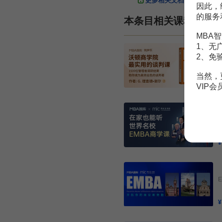
更多相关文档
因此，
的服务
本条目相关课程
MBA智
1、无
2、免
当然，
VIP
¥
¥