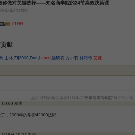
教你做对关键选择——知名商学院的24节高效决策课
瑞安•汉密尔顿教授
199
¥
与贡献
鹰
,
山林
,
Zfj3000
,
Dan
,
Lumai
,
连晓雾
,
方小莉
,
林巧玲
,
艾薇
.
提示:评论内容为网友针对条目"
巴黎高等商学院
"展开的讨论
日 00:00 发表
，2000年的学费42000法郎
11月18日 10:04 发表