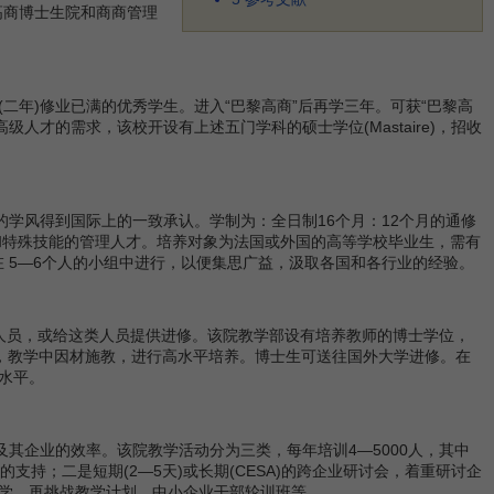
高商博士生院和商商管理
二年)修业已满的优秀学生。进入“巴黎高商”后再学三年。可获“巴黎高
级人才的需求，该校开设有上述五门学科的硕士学位(Mastaire)，招收
的学风得到国际上的一致承认。学制为：全日制16个月：12个月的通修
和特殊技能的管理人才。培养对象为法国或外国的高等学校毕业生，需有
是在 5—6个人的小组中进行，以便集思广益，汲取各国和各行业的经验。
人员，或给这类人员提供进修。该院教学部设有培养教师的博士学位，
人，教学中因材施教，进行高水平培养。博士生可送往国外大学进修。在
水平。
企业的效率。该院教学活动分为三类，每年培训4—5000人，其中
持；二是短期(2—5天)或长期(CESA)的跨企业研讨会，着重研讨企
学、再挑战教学计划、中小企业干部轮训班等。