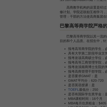
高商教学机构的设置是经过精
修计划。学院还鼓励互相学习，
管理：干部的方法使高商集团在
巴黎高等商学院严格
巴黎高等商学院以其一流的教
目的和个人品质。在招生中，针
报考高等商学院的学生，
具有大学第二阶段毕业文凭
报考攻读高商硕士学位，
报考高等工商管理学院，必
报考攻渎南商博士生院的博
报考高商管理干部学院，必须
是否要求GMAT：是
GMAT平均分：620-720
是否英语授课：是
TOEFL
最低分：250
是否有国际学生奖学金：
MBA课程时间：16个月
MBA每月住房租金：$405