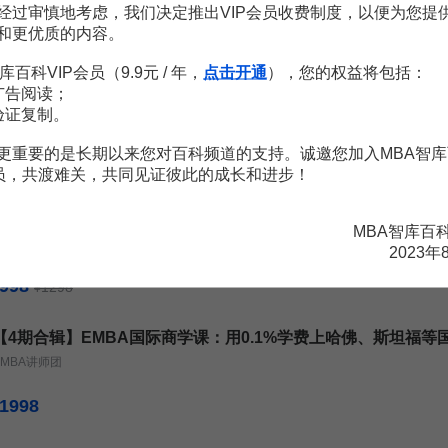
经过审慎地考虑，我们决定推出VIP会员收费制度，以便为您提
和更优质的内容。
库百科VIP会员（9.9元 / 年，
点击开通
），您的权益将包括：
广告阅读；
《沃顿商学院最实用的谈判课》
验证复制。
G·理查德·谢尔
更重要的是长期以来您对百科频道的支持。诚邀您加入MBA智库
6.6
¥
会员，共渡难关，共同见证彼此的成长和进步！
EMBA国际商学课【第1期】：在家也能听世界名校EMBA商学
MBA智库百
MBA智库特邀讲师
2023年
998
1298
¥
【4期合辑】EMBA国际商学课：用0.1%学费上哈佛、斯坦福等
EMBA讲师团
1998