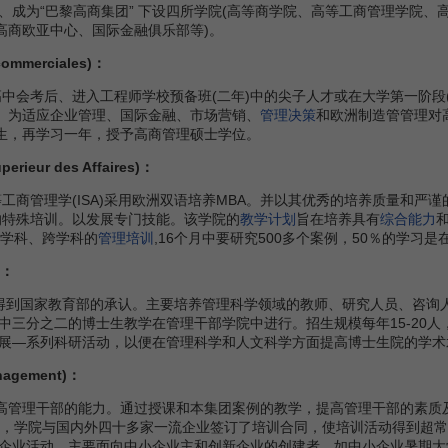
为“巴黎高商集团” 下设四所学院(高等商学院、高等工商管理学院、
高商欧亚中心、国际金融俱乐部等)。
ommerciales)：
中会考后、进入工程师学校预备班(二年)中的尖子人才或在大学第一阶段(
 HEC)。为适应企业管理、国际金融、市场营销、
管理决策
和欧洲制造管管理对高
学生，再学习一年，授予高商管理硕士学位。
rieur des Affaires)：
商管理学(ISA)采用欧洲双语培养MBA。并以其优秀的培养质量和严谨
)的特殊培训。以发展专门技能。该学院的
教学计划
旨在培养具有
综合能力
多学科、跨学科的
管理培训
,16个月中要研究500多个案例，50％的学习
)：
年得到国家教育部的承认。主要培养管理科学领域的教师、研究人员、咨询
中三分之二的博士生教学在管理干部学院中进行。招生规模每年15-20
展—系列科研活动，以便在管理科学和人文科学方面提高博士生院的学术
gement)：
管理干部的能力。通过授课和本集团案例的教学，提高管理干部的素质及其
，学院与国内外四十多家一流企业签订了培训合同，使培训活动得到超常的支
企业活动，主要面向中小企业主和创新企业的创建者。如中小企业暑期大