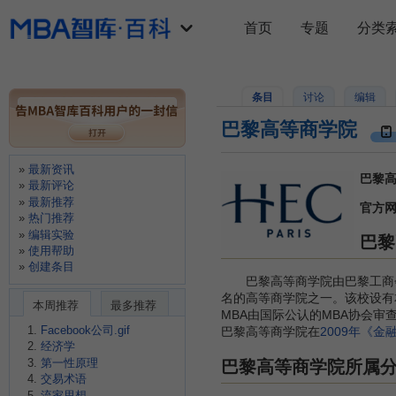
首页
专题
分类
条目
讨论
编辑
巴黎高等商学院
最新资讯
巴黎高等
最新评论
最新推荐
官方
热门推荐
编辑实验
巴黎
使用帮助
创建条目
巴黎高等商学院由巴黎工商会于
名的高等商学院之一。该校设有
本周推荐
最多推荐
MBA由国际公认的MBA协会
Facebook公司.gif
巴黎高等商学院在
2009年《金
经济学
第一性原理
巴黎高等商学院所属
交易术语
流家思想