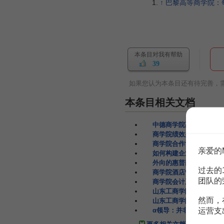
↑
巴黎高等商学院：每年
本条目对我有帮助
39
如果您认为本条目还有待完善，
本条目相关文档
中德商学院高等教育的比
商学院绩效办法-商学院
商学院合作协议
2页
亲爱的
如何构建企业商学院
33
外向的惠普商学院
6页
过去的
商学院酒店管理
5页
团队的
商学院会计系
76页
山东工商学院国际商学院
然而，
山东工商学院国际商学院
运营支
α领导：并非你在商学院