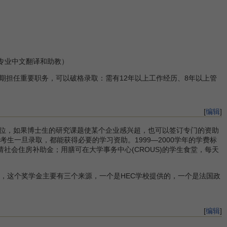
的专业中文翻译和助教）
期担任重要职务，可以破格录取：需有12年以上工作经历、8年以上管
[
编辑
]
位，如果博士生的研究课题使某个企业感兴超，也可以签订专门的资助
考生一旦录取，都能获得必要的学习资助。1999—2000学年的学费标
请社会住房补助金；用膳可在大学事务中心(CROUS)的学生食堂，每天
学金，这个奖学金主要有三个来源，一个是HEC学校提供的，一个是法国政
[
编辑
]