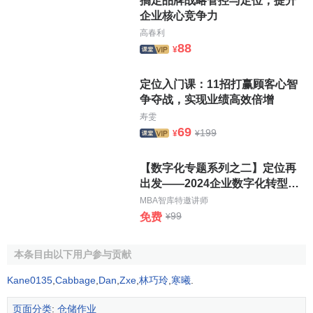
搞定品牌战略管控与定位，提升
企业核心竞争力
高春利
88
¥
定位入门课：11招打赢顾客心智
争夺战，实现业绩高效倍增
寿雯
69
199
¥
¥
【数字化专题系列之二】定位再
出发——2024企业数字化转型策
略与路径
MBA智库特邀讲师
99
免费
¥
本条目由以下用户参与贡献
Kane0135
,
Cabbage
,
Dan
,
Zxe
,
林巧玲
,
寒曦
.
页面分类
:
仓储作业