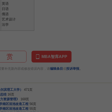
英语
日语
俄语
艺术设计
法学
赏
MBA智库APP
。
需要补充新内容或修改错误内容，请
编辑条目
或
投诉举报
哈尔滨理工大学）
471页
总结
16页
力资源管理》
169页
大学南区浴池改造工程
56页
大学南区浴池改造工程
55页