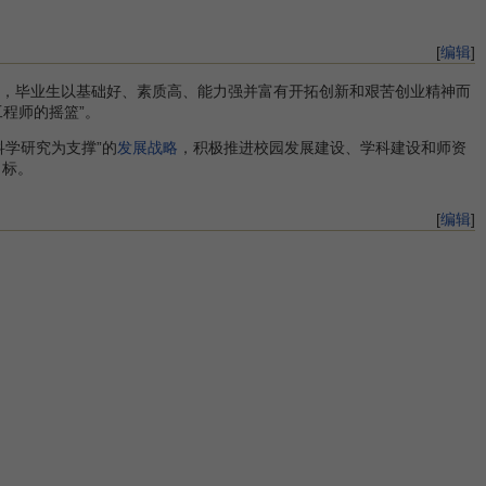
[
编辑
]
才，毕业生以基础好、素质高、能力强并富有开拓创新和艰苦创业精神而
程师的摇篮”。
学研究为支撑”的
发展战略
，积极推进校园发展建设、学科建设和师资
目标。
[
编辑
]