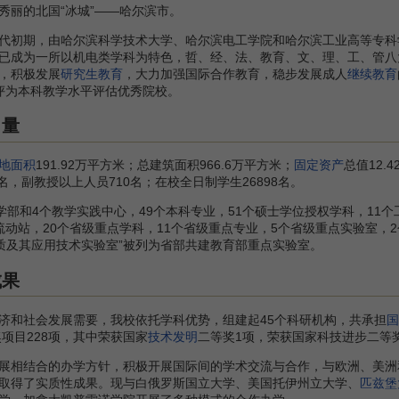
丽的北国“冰城”——哈尔滨市。
初期，由哈尔滨科学技术大学、哈尔滨电工学院和哈尔滨工业高等专科
已成为一所以机电类学科为特色，哲、经、法、教育、文、理、工、管八
，积极发展
研究生教育
，大力加强国际合作教育，稳步发展成人
继续教育
部评为本科教学水平评估优秀院校。
力量
地面积
191.92万平方米；总建筑面积966.6万平方米；
固定资产
总值12
名，副教授以上人员710名；在校全日制学生26898名。
部和4个教学实践中心，49个本科专业，51个硕士学位授权学科，11个
动站，20个省级重点学科，11个省级重点专业，5个省级重点实验室，2
介质及其应用技术实验室”被列为省部共建教育部重点实验室。
成果
和社会发展需要，我校依托学科优势，组建起45个科研机构，共承担
国
奖项目228项，其中荣获国家
技术发明
二等奖1项，荣获国家科技进步二等奖
相结合的办学方针，积极开展国际间的学术交流与合作，与欧洲、美洲和
取得了实质性成果。现与白俄罗斯国立大学、美国托伊州立大学、
匹兹堡