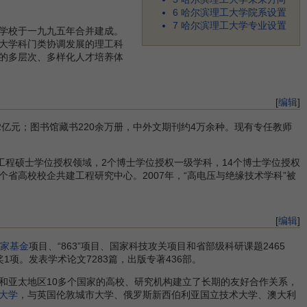
6
哈尔滨理工大学院系设置
7
哈尔滨理工大学专业设置
学校于一九九五年合并建成。
大学科门类协调发展的理工科
的多层次、多样化人才培养体
[
编辑
]
.42亿元；图书馆藏书220余万册，中外文期刊约4万余种。现有专任教师
工程硕士学位授权领域，2个博士学位授权一级学科，14个博士学位授权
个省高校校企共建工程研究中心。2007年，“高电压与绝缘技术学科”被
[
编辑
]
家基金
项目、“863”项目、国家科技攻关项目和省部级科研课题2465
1项。发表学术论文7283篇，出版专著436部。
亚太地区10多个国家的高校、研究机构建立了长期的友好合作关系，
大学
，与英国伦敦城市大学、俄罗斯新西伯利亚国立技术大学、澳大利