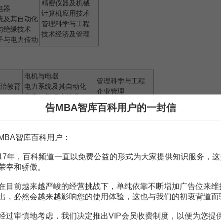
精密仪器及机械
电器
计算机应用技术
统及其自动化
管理科学与工程
与绝缘技术
技术经济及管理
子与电力传动
电机与电器
管理科学与工程
治教育
电力系统及其自动化
企业管理
高电压与绝缘技术
技术经济与管理
告MBA智库百科用户的一封信
电介质工程
科学技术哲学
电力电子与电力传动
高等教育学
电工理论与新技术
设计艺术学
MBA智库百科用户：
微电子学与固体电子学
凝聚态物理
通信与信息系统
车辆工程
17年，百科频道一直以免费公益的形式为大家提供知识服务，这
信号与信息处理
热能工程
荣幸和骄傲。
控制理论与控制工程
计算机系统结构
检测技术与自动化装置
化学工艺
在目前越来越严峻的经营挑战下，单纯依靠不断增加广告位来维
系统工程
安全技术及工程
出，必然会越来越影响您的使用体验，这也与我们的初衷背道而
模式识别
与智能系统
导航、制导与控制
计算机软件与理论
经过审慎地考虑，我们决定推出VIP会员收费制度，以便为您提
会计学