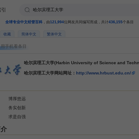
索引
全球专业中文经管百科
，由
121,994
位网友共同编写而成，共计
436,155
个条目
收藏
简体中文
繁体中文
用手机看条目
哈尔滨理工大学(Harbin University of Science and Techn
哈尔滨理工大学网站网址：
http://www.hrbust.edu.cn/
 博厚悠远
 务实创新
 求是自强
简介