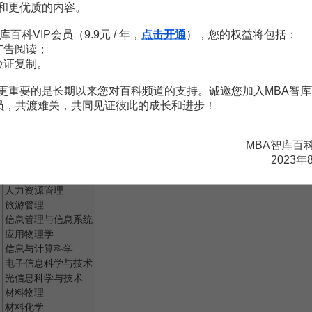
计算机应用技术
和更优质的内容。
旅游管理
应用化学
库百科VIP会员（9.9元 / 年，
点击开通
），您的权益将包括：
广告阅读；
验证复制。
安全工程
环境工程
更重要的是长期以来您对百科频道的支持。诚邀您加入MBA智库
经济学
会员，共渡难关，共同见证彼此的成长和进步！
金融学
国际经济与贸易
MBA智库百
工商管理
2023年
市场营销
会计学
人力资源管理
旅游管理
信息管理与信息系统
应用物理学
信息与计算科学
电子信息科学与技术
光信息科学与技术
材料物理
材料化学