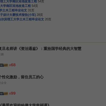
理工大学南区浴池改造工程
54页
大学南区浴池改造工程
54页
大学土木工程毕业论文
31页
子设计大赛技术报告(小车)
28页
哈尔滨理工大学土木工程毕业论文
20页
复旦名师讲《资治通鉴》：重拾国学经典的大智慧
姜鹏
68
¥
个性化激励，留住员工的心
赵会全
99
¥
《最受欢迎的哈佛大学幸福课》