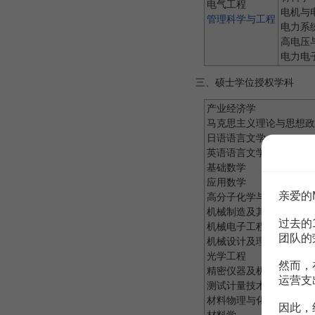
电气工程
电机与
管理科学与工程
电力系
高电压
电力电
三、硕士学位授权学科
产业经济学
马克思主义理论与思想政
日语语言文学
英语语言文学
基础数学
应用数学
亲爱的
高分子化学与物理
机械制造及其自动化
过去的
机械电子工程
团队的
机械设计及理论
光学工程
然而，
精密仪器及机械
运营支
测试计量技术及仪器
材料物理与化学
因此，