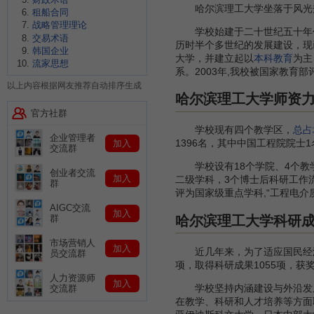
哈尔滨理工大学坐落于风光秀
租船合同
战略管理理论
学校始建于二十世纪五十年代
交易术语
历时半个多世纪的发展建设，现
韩国企业
大学，并建立起以
本科教育
为主
流家思想
系。2003年,我校被国家教育
以上内容根据网友推荐自动排序生成
哈尔滨理工大学师资
官方社群
学校现有四个教学区，
总占
企业管理者
1396名，其中中国工程院院士1
加入
交流群
学校设有18个学院、4个教学
创业者交流
加入
二级学科，3个博士后科研工作流
群
评为国家级重点学科,“工程电
AIGC交流
加入
哈尔滨理工大学科研
群
市场营销人
加入
近几年来，为了适应国民经济
员交流群
项，取得科研成果1055项，获
人力资源师
加入
学校坚持内涵建设与外沿发展
交流群
在教学、科研和人才培养等方面