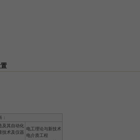
主义教研部
设置
科：
造及其自动化
电工理论与新技术
量技术及仪器
电介质工程