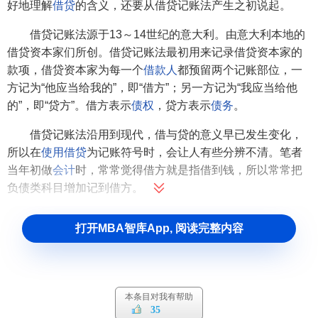
好地理解
借贷
的含义，还要从借贷记账法产生之初说起。
借贷记账法源于13～14世纪的意大利。由意大利本地的
借贷资本家们所创。借贷记账法最初用来记录借贷资本家的
款项，借贷资本家为每一个
借款人
都预留两个记账部位，一
方记为“他应当给我的”，即“借方”；另一方记为“我应当给他
的”，即“贷方”。借方表示
债权
，贷方表示
债务
。
借贷记账法沿用到现代，借与贷的意义早已发生变化，
所以在
使用借贷
为记账符号时，会让人有些分辨不清。笔者
当年初做
会计
时，常常觉得借方就是指借到钱，所以常常把
负债类科目增加记到借方。
想要清楚地知道应当记到科目的哪一方，有一个很简单
打开MBA智库App, 阅读完整内容
的办法，即在做会计分录时，先确定比较容易确定的。一般
情况下，可以先确定
资产类科目
的借贷方向，因为对于资产
类科目来说，借就表示增加，贷则表示减少。
本条目对我有帮助
例如，将500元
现金
借给A
公司
，在做会计分录时，判断
35
过程如图1所示。