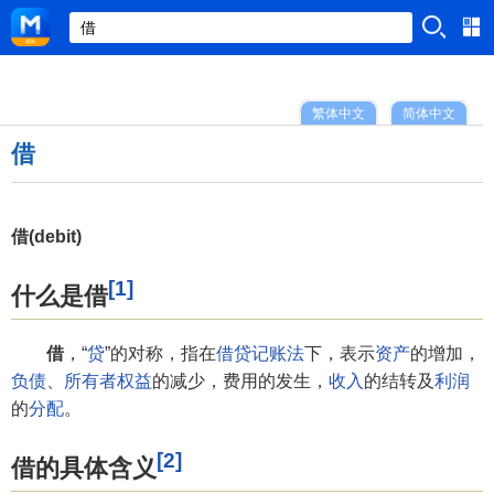
繁体中文
简体中文
借
借(debit)
[1]
什么是借
借
，“
贷
”的对称，指在
借贷记账法
下，表示
资产
的增加，
负债
、
所有者权益
的减少，费用的发生，
收入
的结转及
利润
的
分配
。
[2]
借的具体含义