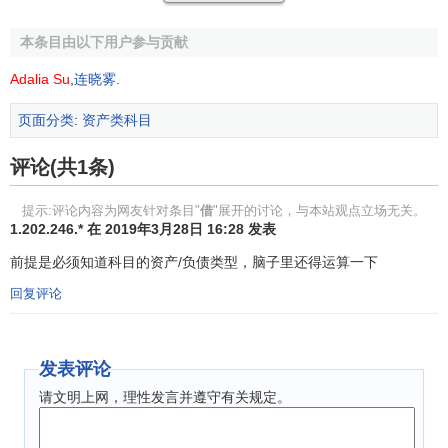
本条目由以下用户参与贡献
Adalia Su
,
连晓雾
.
页面分类
:
资产类科目
评论(共1条)
提示:评论内容为网友针对条目"
借
"展开的讨论，与本站观点立场无关。
1.202.246.* 在 2019年3月28日 16:28 发表
前提是必须知道科目的资产/负债类型，脑子里还得运算一下
回复评论
发表评论
通过如图1所示的判断流程，上面例子中的会计分录如
下：
请文明上网，理性发言并遵守有关规定。
借：
应收账款
——A公司 500