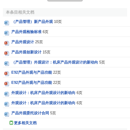
型和其它时尚。
本条目相关文档
(二)外观设计要与产品内在的技术性能相结合，整体结构
（产品管理）新产品外观
10页
合理、适用、美观、大方等。
产品外观检验标准
6页
(三)设计商品外观涉及
技术学
、
美学
、
心理学
、
社会学
、
经济学
方面的
知识
。随着科学技术的发展，人们生活水平的
产品外观设计
25页
提高．现代
消费水平
的提高，现代
消费品
正向工艺美术化方
产品外观创新设计
15页
面发展，逐渐形成商品美学。
生产
工具和机器设备的外观研
（产品管理）外观设计：机床产品外观设计的新动向
5页
究已成为人机工程学的研究对象之一。
E92产品外观与产品功能
22页
相关条目
E92产品外观与产品功能
22页
产品性能
外观设计：机床产品外观设计的新动向
6页
产品寿命
外观设计：机床产品外观设计的新动向
6页
产品可靠性
产品安全性
产品外观委托设计合同
5页
产品经济性
更多相关文档