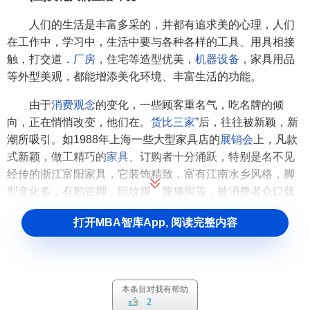
人们的生活是丰富多采的，并都有追求美的心理，人们
在工作中，学习中，生活中要与各种各样的工具、用具相接
触，打交道．
厂房
，住宅等造型优美，
机器设备
，家具用品
等外型美观，都能增添美化环境、丰富生活的功能。
由于
消费观念
的变化，一些顾客重名气，吃名牌的倾
向，正在悄悄改变，他们在。
货比三家
”后，往往被新颖，新
潮所吸引。如1988年上海一些大型家具店的
展销会
上，凡款
式新颖，做工精巧的
家具
、订购者十分涌跃，特别是名不见
经传的浙江富阳家具，它装饰精致，富有江南水乡风格，脚
型变化多，有鹅管脚，回纹脚、熊猫脚等，被消费者众口载
誉，一些人还特地退了上海货，换购富阳货。
打开MBA智库App, 阅读完整内容
[3]
产品外观的设计要求
(一)符合不同的国家、民族、社会阶层、年龄、性别、不
本条目对我有帮助
同文化程度的人们的审美观念，适应国际上的流行色、流行
2