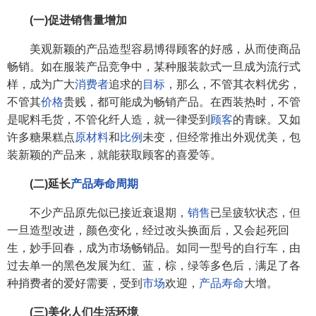
(一)促进销售量增加
美观新颖的产品造型容易博得顾客的好感，从而使商品
畅销。如在服装产品竞争中，某种服装款式一旦成为流行式
样，成为广大
消费者
追求的
目标
，那么，不管其衣料优劣，
不管其
价格
贵贱，都可能成为畅销产品。在西装热时，不管
是呢料毛货，不管化纤人造，就一律受到
顾客
的青睐。又如
许多糖果糕点
原材料
和
比例
未变，但经常推出外观优美，包
装新颖的产品来，就能获取顾客的喜爱等。
(二)延长
产品寿命周期
不少产品原先似已接近衰退期，
销售
已呈疲软状态，但
一旦造型改进，颜色变化，经过改头换面后，又会起死回
生，妙手回春，成为市场畅销品。如同一型号的自行车，由
过去单一的黑色发展为红、蓝，棕，绿等多色后，满足了各
种捎费者的爱好需要，受到
市场
欢迎，
产品寿命
大增。
(三)美化人们生活环境