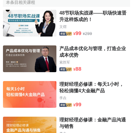
本条目相关课程
参考文献
48节职场实战课——职场快速晋
升这样炼成的！
↑
何成云.最新市场营销2100问.冶金工业出版社,1993
年12月第1版.
文熠
99
299
¥
¥
↑
孙盘兴.经济竞争学.中国城市出版社,1991年01月第
1版.
产品成本优化与管理，打造企业
↑
王铁城.孟泉.王先刚等.简明实用经营手册.山西高校
成本优势
联合出版社,1992年07月第1版.
索胜军
88
¥
理财经理必修课：每天1小时，
轻松搞懂4大金融产品
李垚
99
¥
理财经理必修课：金融产品沟通
与销售