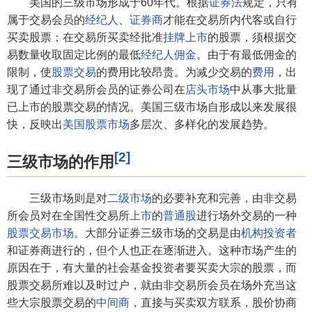
美国的三级市场形成于60年代。根据
证券法
规定，只有
属于交易会员的
经纪人
、
证券商
才能在交易所内代客或自行
买卖股票；在交易所买卖经批准
挂牌上市
的股票，须根据交
易数量收取固定比例的最低
经纪人佣金
。由于有最低佣金的
限制，使
股票交易
的费用比较昂贵。为减少交易的
费用
，出
现了通过非交易所会员的证券公司在
店头市场
中从事大批量
已上市的股票交易的情况。美国三级市场自形成以来发展很
快，反映出
美国股票市场
多层次、多样化的发展趋势。
[2]
三级市场的作用
三级市场则是对
二级市场
的必要补充和完善，由非交易
所会员对在全国性交易所
上市
的
普通股
进行场外交易的一种
股票交易市场
。大部分证券三级市场的交易是由
机构投资者
和证券商进行的，但个人也正在逐渐进入。这种市场产生的
原因在于，有大量的社会基金投资者要买卖大宗的股票，而
股票交易所难以及时过户，就由非交易所会员在场外充当这
些大宗股票交易的
中间商
，直接与买卖双方联系，股价协商