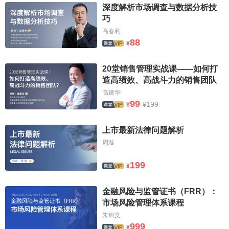
深度解析市场调查与数据分析技
巧
高春利
88
¥
20堂销售管理实战课——如何打
造高绩效、高战斗力的销售团队
高建华
99
199
¥
¥
上市最新法律问题解析
周璇
199
¥
金融风险与监管证书（FRR）：
市场风险管理体系课程
朱剑文
999
¥