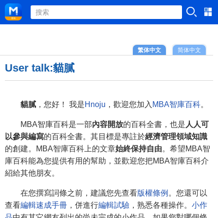
繁体中文
简体中文
User talk:貓膩
貓膩
，您好！ 我是
Hnoju
，歡迎您加入
MBA智庫百科
。
MBA智庫百科是一部
內容開放
的百科全書，也是
人人可
以參與編寫
的百科全書。其目標是專註於
經濟管理領域知識
的創建。MBA智庫百科上的文章
始終保持自由
。希望MBA智
庫百科能為您提供有用的幫助，並歡迎您把MBA智庫百科介
紹給其他朋友。
在您撰寫詞條之前，建議您先查看
版權條例
。您還可以
查看
編輯速成手冊
，併進行
編輯試驗
，熟悉各種操作。
小作
品
中有其它網友列出的尚未完成的小作品，如果您對哪個條