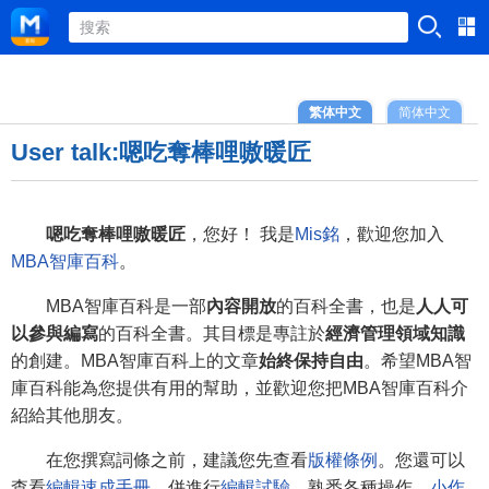
繁体中文
简体中文
User talk:嗯吃奪棒哩嗷暖匠
嗯吃奪棒哩嗷暖匠
，您好！ 我是
Mis銘
，歡迎您加入
MBA智庫百科
。
MBA智庫百科是一部
內容開放
的百科全書，也是
人人可
以參與編寫
的百科全書。其目標是專註於
經濟管理領域知識
的創建。MBA智庫百科上的文章
始終保持自由
。希望MBA智
庫百科能為您提供有用的幫助，並歡迎您把MBA智庫百科介
紹給其他朋友。
在您撰寫詞條之前，建議您先查看
版權條例
。您還可以
查看
編輯速成手冊
，併進行
編輯試驗
，熟悉各種操作。
小作