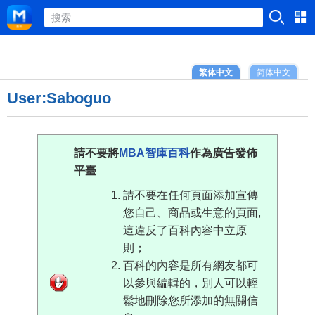
繁体中文
简体中文
User:Saboguo
請不要將
MBA智庫百科
作為廣告發佈
平臺
請不要在任何頁面添加宣傳
您自己、商品或生意的頁面,
這違反了百科內容中立原
則；
百科的內容是所有網友都可
以參與編輯的，別人可以輕
鬆地刪除您所添加的無關信