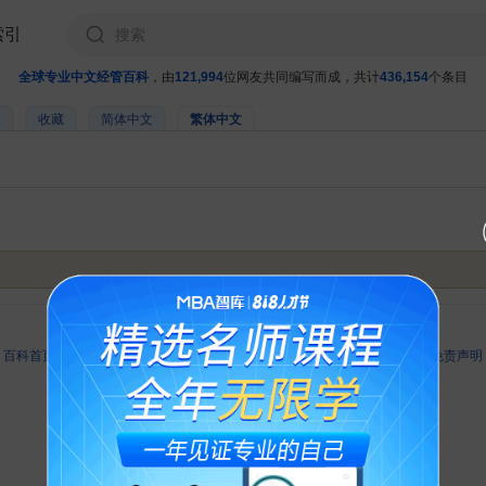
索引
全球专业中文经管百科
，由
121,994
位网友共同编写而成，共计
436,154
个条目
輯
收藏
简体中文
繁体中文
最後更改11:30, 2014年2月14日.
-
百科首页
-
关于百科
-
客户端
-
人才招聘
-
广告合作
-
权利通知
-
联系我们
-
免责声明
©2026 MBAlib.com, All rights reserved.
闽公网安备 35020302032707号