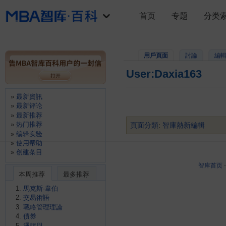
首页
专题
分类
用戶頁面
討論
編
User:Daxia163
最新資訊
最新评论
最新推荐
热门推荐
頁面分類
:
智庫熱新編輯
编辑实验
使用帮助
创建条目
智库首页
本周推荐
最多推荐
馬克斯·韋伯
交易術語
戰略管理理論
債券
邏輯與