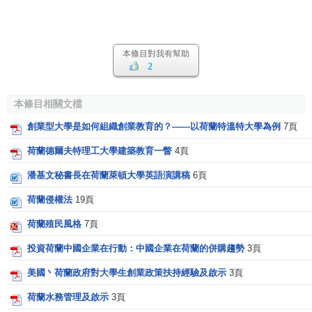
本條目對我有幫助
2
本條目相關文檔
創業型大學是如何組織創業教育的？——以荷蘭特溫特大學為例
7頁
荷蘭德爾夫特理工大學建築教育一瞥
4頁
潘基文秘書長在荷蘭萊頓大學英語演講稿
6頁
荷蘭侵權法
19頁
荷蘭殖民風格
7頁
投資荷蘭中國企業在行動：中國企業在荷蘭的併購趨勢
3頁
美國丶荷蘭政府對大學生創業政策扶持經驗及啟示
3頁
荷蘭水務管理及啟示
3頁