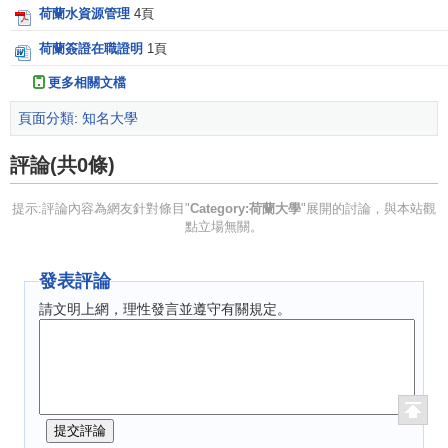
荷蘭水資源管理
4頁
荷蘭簽證在職證明
1頁
更多相關文檔
頁面分類
:
知名大學
評論(共0條)
提示:評論內容為網友針對條目"
Category:荷蘭大學
"展開的討論，與本站觀
點立場無關。
發表評論
請文明上網，理性發言並遵守有關規定。