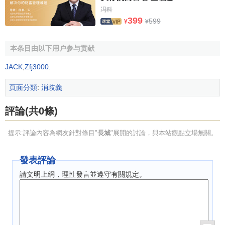
冯科
399
599
¥
¥
本条目由以下用户参与贡献
JACK
,
Zfj3000
.
頁面分類
:
消歧義
評論(共0條)
提示:評論內容為網友針對條目"
長城
"展開的討論，與本站觀點立場無關。
發表評論
請文明上網，理性發言並遵守有關規定。