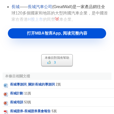
長城
——
長城汽車公司
(GreatWall)是一家產品銷往全
球120多個國家和地區的大型跨國汽車企業，是中國首
家在香港
H股
上市
的民營汽車企業。
打开MBA智库App, 阅读完整内容
本條目對我有幫助
3
本條目相關文檔
長城導游詞_關於長城的導游詞
2頁
長城計劃
11頁
長城培訓
53頁
長城證券-長城證券晨會報告
5頁