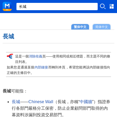
繁体中文
简体中文
長城
這是一個
消除歧義
頁——使用相同或相近標題，而主題不同的條
目列表。
如果您是通過某個
內部鏈接
而轉到本頁，希望您能將該內部鏈接指向
正確的主條目中。
長城
可能指：
長城
——
Chinese Wall
（長城，亦稱“
中國牆
”）指證券
行各部門嚴格分工保密，防止企業顧問部門取得的內
幕資料涉漏到投資交易部門。