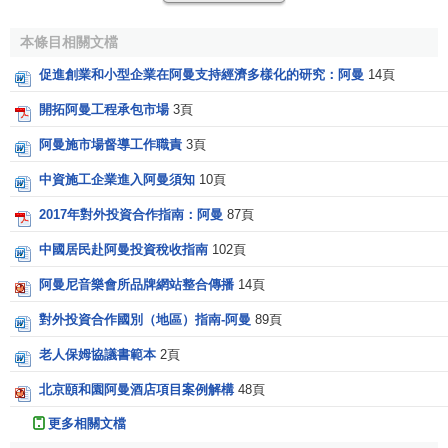
他指出質量並非意味著 “最佳”，而是“客戶使用和售價的
本條目相關文檔
最佳 ”。在質量控制里“控制”一詞代表一種管理工具，包括制
促進創業和小型企業在阿曼支持經濟多樣化的研究：阿曼
14頁
定質量標準、按標準評價符合性、不符合標準時採取的行動
和策劃標準的改進等等。
開拓阿曼工程承包市場
3頁
阿曼施市場督導工作職責
3頁
費根堡姆在他的著作中強調當今全面的
質量計劃
在組織
和企業中是最有力的工具。要讓質量計劃發揮作用，組織管
中資施工企業進入阿曼須知
10頁
理者必須承擔責任，這些責任包括讓領導者作出承諾併為
組
2017年對外投資合作指南：阿曼
87頁
織發展
作出應有的貢獻。
中國居民赴阿曼投資稅收指南
102頁
至理名言：質量並非意味著最佳，而是客戶使用和售價
阿曼尼音樂會所品牌網站整合傳播
14頁
的最佳。
對外投資合作國別（地區）指南-阿曼
89頁
老人保姆協議書範本
2頁
北京頤和園阿曼酒店項目案例解構
48頁
更多相關文檔