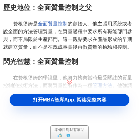
歷史地位：全面質量控制之父
費根堡姆是
全面質量控制
的創始人。他主張用系統或者
說全面的方法管理質量，在質量過程中要求所有職能部門參
與，而不局限於生產部門。這一觀點要求在產品形成的早期
就建立質量，而不是在既成事實後再做質量的檢驗和控制。
閃光智慧：全面質量控制
在費根堡姆的學說里，他努力擯棄當時最受關註的質量
控制的技術方法，而將質量控製作為一種
管理方法
。他強調
管理的觀點並認為人際關係是質量控制活動的基本問題。一
打开MBA智库App, 阅读完整内容
些特殊的方法如
統計
和預防維護，只能被視為全面質量控製
程序的一部分。
他將質量控制定義為“一個協調組織中人們的質量保持和
質量改進
努力的有效體系，該體系是為了用最經濟的水平生
本條目對我有幫助
49
產出客戶完全滿意的產品。”