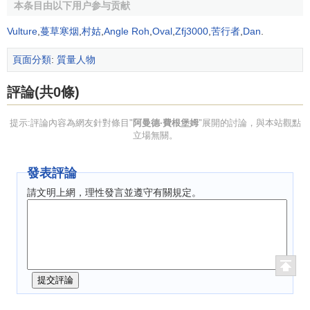
本条目由以下用户参与贡献
Vulture
,
蔓草寒烟
,
村姑
,
Angle Roh
,
Oval
,
Zfj3000
,
苦行者
,
Dan
.
頁面分類
:
質量人物
評論(共0條)
提示:評論內容為網友針對條目"
阿曼德·費根堡姆
"展開的討論，與本站觀點
立場無關。
發表評論
請文明上網，理性發言並遵守有關規定。