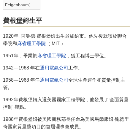
Feigenbaum）
費根堡姆生平
1920年, 阿曼德·費根堡姆出生於紐約市。他先後就讀於聯合
學院和
麻省理工學院
（ MIT ）；
1951年，畢業於
麻省理工學院
，獲工程博士學位。
1942—1968 年在
通用電氣公司
工作。
1958—1968 年任
通用電氣公司
全球生產運作和質量控制主
管。
1992年費根堡姆入選美國國家工程學院，他發展了'全面質量
控制' 觀點。
1988年費根堡姆被美國商務部長任命為美國馬爾康姆·鮑德里
奇國家質量獎項目的首屆理事會成員。