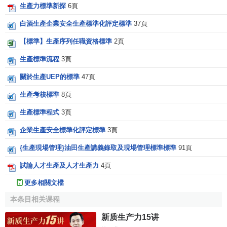
生產力標準新探
6頁
白酒生產企業安全生產標準化評定標準
37頁
【標準】生產序列任職資格標準
2頁
生產標準流程
3頁
關於生產UEP的標準
47頁
生產考核標準
8頁
生產標準程式
3頁
企業生產安全標準化評定標準
3頁
{生產現場管理}油田生產講義錄取及現場管理標準標準
91頁
試論人才生產及人才生產力
4頁
更多相關文檔
本条目相关课程
新质生产力15讲