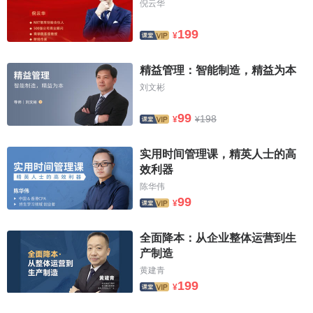
倪云华
199
¥
精益管理：智能制造，精益为本
刘文彬
99
198
¥
¥
实用时间管理课，精英人士的高
效利器
陈华伟
99
¥
全面降本：从企业整体运营到生
产制造
黄建青
199
¥