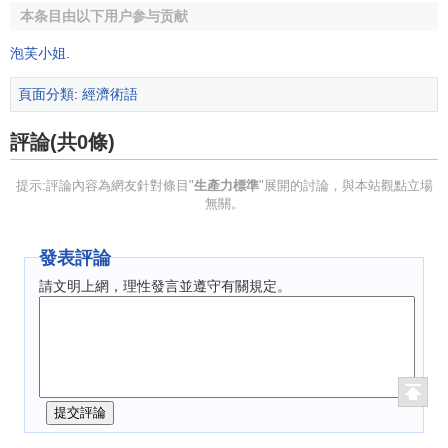
本条目由以下用户参与贡献
泡芙小姐
.
頁面分類
:
經濟術語
評論(共0條)
提示:評論內容為網友針對條目"
生產力標準
"展開的討論，與本站觀點立場
無關。
發表評論
請文明上網，理性發言並遵守有關規定。