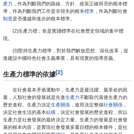
產力
，作為判斷我們的路線、方針、政策正確與否的根本標
準，作為判斷我們工作是非得失的根本
標準
，作為判斷社會
制度
是否優越和進步的根本標準。
(2)生產力標；隹是實踐標準在社會歷史領域的集中體
現。
(3)堅持生產力標準，對於我們解放思想、深化改革，促
進建設中國特色社會主義事業，具有現實的指導意義。
[2]
生產力標準的依據
在社會基本矛盾運動中，生產力是最活躍、最革命的因
素，人類社會的發展就是先進
生產力
不斷取代落後生產力的
歷史進程。生產力決定
生產關係
，進而決定整個
社會關係
，
決定社會生活的基本
結構
，決定社會發展的歷史進程，所以
生產力是社會發展的最終決定力量。生產力的發展是社會發
展的根本內容，是實現社會發展多重目標的根本條件，是社