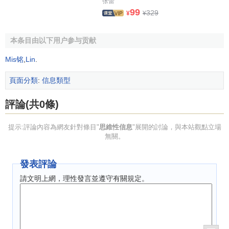
张蕾
99
329
¥
¥
本条目由以下用户参与贡献
Mis铭
,
Lin
.
頁面分類
:
信息類型
評論(共0條)
提示:評論內容為網友針對條目"
思維性信息
"展開的討論，與本站觀點立場
無關。
發表評論
請文明上網，理性發言並遵守有關規定。