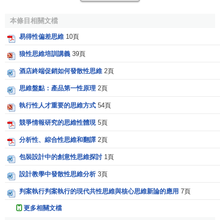
有一種先行預兆,為它的出現開道。
本條目相關文檔
4.存在載體性
易得性偏差思維
10頁
思維性信息起初尚不可能獨立存在,它將會依附另一種客
狼性思維培訓講義
39頁
觀運動狀態或客觀事物上反映或依附在顯性信息上,它是以其
酒店終端促銷如何發散性思維
2頁
它物體作載體產生和發展的。
思維盤點：產品第一性原理
2頁
5.發展動態性
執行性人才重要的思維方式
54頁
思維性信息是個活性信息,它的產生和發展不可能是一成
競爭情報研究的思維性體現
5頁
不變的,可變因素函數的大小,波及思維性信息變化大小,如市場
消費的變遷、
商品價格
調節、社會因素制約、管理水平高
分析性、綜合性思維和翻譯
2頁
低、科學技術的發展、政策法令的出台、文化水準影響等都
包裝設計中的創意性思維探討
1頁
能使思維性信息發生演變。
設計教學中發散性思維分析
3頁
6.繁衍裙帶性
判案執行判案執行的現代共性思維與核心思維新論的應用
7頁
思維性信息往往也依賴信息產生與發展,思維性信息的產
更多相關文檔
生,往往是在另一個信息上孿生或派生的。在一個顯性信息上