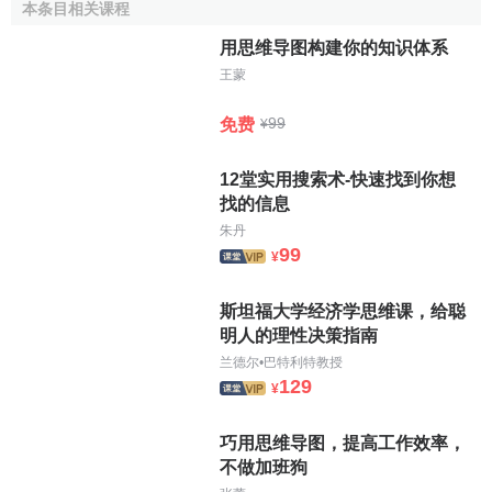
本条目相关课程
往往可以產生較多的思維性信息,所以思維性信息與其它信,立
用思维导图构建你的知识体系
之間是不可分割的,它們之間有
裙帶關係
。思維性信息往往是
顯性信息的延伸與發展,是在功能上的增多、轉換或替代,它的
王蒙
出現對顯性信息是一種補充。
99
免费
¥
12堂实用搜索术-快速找到你想
找的信息
朱丹
99
¥
斯坦福大学经济学思维课，给聪
明人的理性决策指南
兰德尔•巴特利特教授
129
¥
巧用思维导图，提高工作效率，
不做加班狗