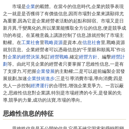
市場是
企業
的載體。在當今的信息時代,企業的競爭表現
之一就是是否獲得了有價值信息,因而市場對企業來講顯得尤
為重要,因為它是企業經營者活動的起點和歸宿。市場又是日
新月異,千變萬化的,所以業業能獲取全方位的信息,便是競爭成
功的布提。在某種意義上講誰控制了信息,誰就控制了市場主
動權。在
工業社會
里
戰略資源
是資本,在
信息社會
里,戰略資源
就別言息。企業經營者可以憑藉信息的“千里眼和順風耳”作出
對
企業的經營決策
,制訂
經營戰略
,確定
經營方針
、編擊
經營計
劃
等。由此可見企業的經營者只要掌握了思維性信息,一是有
了支撐力,可把握
企業發展
的主動權;二是可以超前編製企習發
展規劃,加速
企業技術進步
;三是引導消費市場,導向消費;四是
先人一步控制
經濟運行
的合理性,增強企業竟爭力。一言以蔽
之,思維性信息對企業講,特別是市場經濟的今天,是發展的先
導,競爭的力量,成功的法寶,市場的導向。
思維性信息的特征
思維性信息是不公開的信息,它受不確定因索和舜時即變