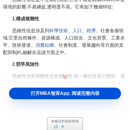
環境的影響,不易捕捉,透明度不高。它有如下幾個特征:
1.構成複雜性
思維性信息涉及到
科學技術
、
人口
、
經濟
、社會各個領
域,它受自然條件、資源構成、人口狀況、文化背景、工業水
平、技術發達、
消費結構
、社會制度、發展趨向等方面的支
配與制約,融解在這諸方面之中。
2.競爭風險性
思維性信息與顯性信息相比較,後一種信息是公開的、成
功的信息,所以採用風險較小。而思維性信息,因為是未萌的、
雛形信息,採用它風險較大,但價值較高,它憑藉對未來趨勢的展
打开MBA智库App, 阅读完整内容
望和可靠依據作出風險投資。
3.產生先兆性
思維性信息同其它事物產生與發展一樣,有一定的先兆性,
本條目對我有幫助
0
思維性信息在產生之前,它會在玫治、經濟、日常生活活動中,