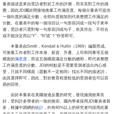
量表描述是來自受訪者對於工作的評價，而非其對工作的感
覺，因此JDI屬於間接地衡量工作滿意度。每個分量表可提供
一個向度的滿足分數，全部向度相加則代表整體工作滿足的
分數。在量表中的每一個項目以一句形容詞或一段句子來串
連，受訪者只需對每一句形容詞或句子，依其符合、不符合
或不能決定而以“Y”、“N”或“？”作答即可。
本量表由Smith，Kendall & Hullin（1969）編製而成。
可衡量工作者對工作本身、薪資、升遷、上司和同事等五個
構面的
滿意度
，而這五個構面滿足分數的總和，即代表整體
工作滿意度的分數。JDI的特點是不需要受測者說出內心感
受，只就不同構面（題數不一定相同）找出不同的描述詞，
由其選擇即可，因此，對於教育程度較低的受測者也可以容
易的回答。
由於本量表在美國做過反覆的研究，發現施測效果良
好，受到許多學者的一致的推崇。國內學者採用JDI量表者甚
多，根據中調網的
統計
，約有80%以上的研究者均採用此量
表作為工作滿意度的衡量工具，所獲得的效果亦受到非常滿