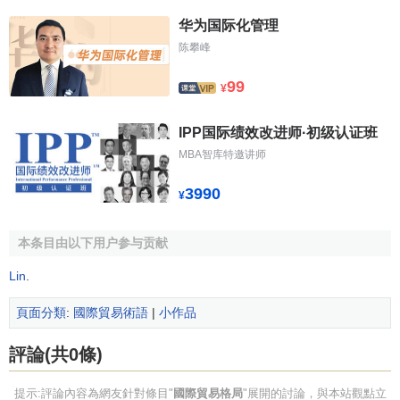
华为国际化管理
陈攀峰
99
¥
IPP国际绩效改进师·初级认证班
MBA智库特邀讲师
3990
¥
本条目由以下用户参与贡献
Lin
.
頁面分類
:
國際貿易術語
|
小作品
評論(共0條)
提示:評論內容為網友針對條目"
國際貿易格局
"展開的討論，與本站觀點立