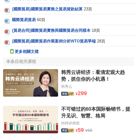
{國際貿易}國際貿易實務之貿易貨款結算
23頁
國際貿易貿易
60頁
{貿易合同}國際貿易實務與國際貿易合同樣本
18頁
{國際貿易}國際貿易作業案例分析WTO貿易爭端
28頁
更多相關文檔
本条目相关课程
韩秀云讲经济：看清宏观大趋
势，抓住你的小机遇！
韩秀云
299
¥
不可错过的60本国际畅销书，提
升见识、智慧、格局
特聘讲师团
59
99
¥
¥