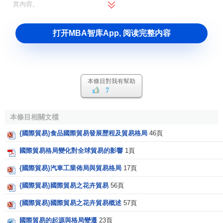
其內容。
打开MBA智库App, 阅读完整内容
本條目對我有幫助
7
本條目相關文檔
{國際貿易}食品國際貿易發展歷程及貿易格局
46頁
國際貿易格局變化對全球貿易的影響
1頁
{國際貿易}汽車工業佈局與貿易格局
17頁
{國際貿易}國際貿易之花卉貿易
56頁
{國際貿易}國際貿易之花卉貿易概述
57頁
國際貿易的起源與格局變遷
23頁