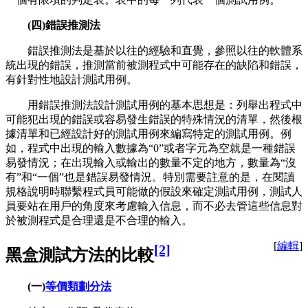
(四)錯誤推測法
錯誤推測法是基於以往的經驗和直覺，參照以往的軟體系
統出現的錯誤，推測當前被測程式中可能存在的缺陷和錯誤，
有針對性地設計測試用例。
用錯誤推測法設計測試用例的基本思想是：列舉出程式中
可能犯出現的錯誤或容易發生錯誤的特殊情況的清單，然後根
據清單和已經設計好的測試用例來編寫特定的測試用例。例
如，程式中出現的輸入數據為“0”或者字元為空就是一種錯誤
易發情況；在出現輸入或輸出的數量不定的地方，數量為“沒
有”和“一個”也是錯誤易發情況。特別需要註意的是，在閱讀
規格說明時聯繫程式員可能做的假設來確定測試用例，測試人
員要站在用戶的角度來考慮輸入信息，而不必去管這些信息對
於被測程式是合理還是不合理的輸入。
[
編輯
]
[2]
黑盒測試方法的比較
(一)
等價類劃分法