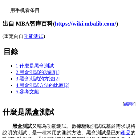
用手机看条目
出自 MBA智库百科(
https://wiki.mbalib.com/
)
(重定向自
功能测试
)
目錄
1
什麼是黑盒測試
2
黑盒測試的功能[1]
3
黑盒測試的方法[2]
4
黑盒測試方法的比較[2]
5
參考文獻
[
編輯
]
什麼是黑盒測試
黑盒測試
又稱為功能測試、數據驅動測試或基於需求規格
說明的測試，是一種常用的測試方法。黑盒測試是已知
產品
的