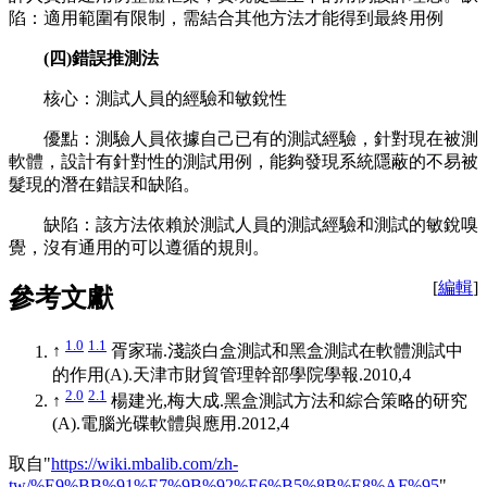
陷：適用範圍有限制，需結合其他方法才能得到最終用例
(四)錯誤推測法
核心：測試人員的經驗和敏銳性
優點：測驗人員依據自己已有的測試經驗，針對現在被測
軟體，設計有針對性的測試用例，能夠發現系統隱蔽的不易被
髮現的潛在錯誤和缺陷。
缺陷：該方法依賴於測試人員的測試經驗和測試的敏銳嗅
覺，沒有通用的可以遵循的規則。
[
編輯
]
參考文獻
1.0
1.1
↑
胥家瑞.淺談白盒測試和黑盒測試在軟體測試中
的作用(A).天津市財貿管理幹部學院學報.2010,4
2.0
2.1
↑
楊建光,梅大成.黑盒測試方法和綜合策略的研究
(A).電腦光碟軟體與應用.2012,4
取自"
https://wiki.mbalib.com/zh-
tw/%E9%BB%91%E7%9B%92%E6%B5%8B%E8%AF%95
"