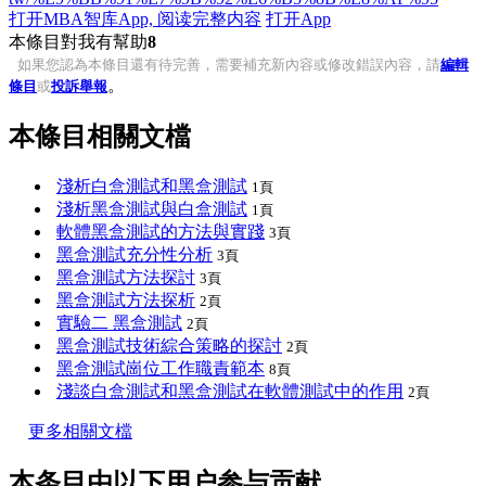
打开MBA智库App, 阅读完整内容
打开App
本條目對我有幫助
8
如果您認為本條目還有待完善，需要補充新內容或修改錯誤內容，請
編輯
。
條目
或
投訴舉報
本條目相關文檔
淺析白盒測試和黑盒測試
1頁
淺析黑盒測試與白盒測試
1頁
軟體黑盒測試的方法與實踐
3頁
黑盒測試充分性分析
3頁
黑盒測試方法探討
3頁
黑盒測試方法探析
2頁
實驗二 黑盒測試
2頁
黑盒測試技術綜合策略的探討
2頁
黑盒測試崗位工作職責範本
8頁
淺談白盒測試和黑盒測試在軟體測試中的作用
2頁
更多相關文檔
本条目由以下用户参与贡献