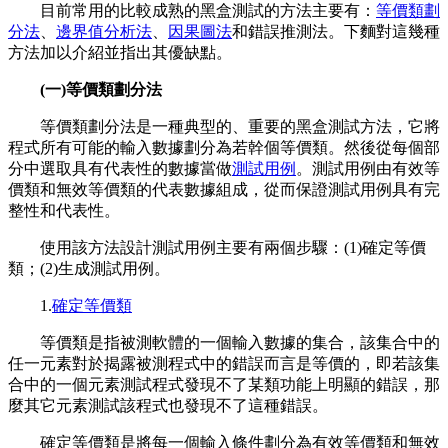
目前常用的比較成熟的黑盒測試的方法主要有：
等價類劃
分法
、
邊界值分析法
、
因果圖法
和錯誤推測法。下麵對這幾種
方法加以介紹並指出其優缺點。
(一)等價類劃分法
等價類劃分法是一種典型的、重要的黑盒測試方法，它將
程式所有可能的輸入數據劃分為若幹個等價類。然後從每個部
分中選取具有代表性的數據當做
測試用例
。測試用例由有效等
價類和無效等價類的代表數據組成，從而保證測試用例具有完
整性和代表性。
使用該方法設計測試用例主要有兩個步驟：(1)確定等價
類；(2)生成測試用例。
1.
確定等價類
等價類是指被測軟體的一個輸入數據的集合，該集合中的
任一元素對於揭露被測程式中的錯誤而言是等價的，即若該集
合中的一個元素測試程式發現不了某類功能上明顯的錯誤，那
麼其它元素測試該程式也發現不了這種錯誤。
確定等價類是將每一個輸入條件劃分為有效等價類和無效