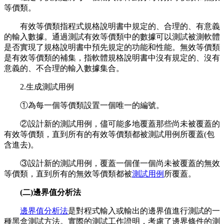
等價類。
有效等價類指程式規格說明書中規定的、合理的、有意義
的輸入數據。通過測試有效等價類中的數據可以測試被測軟體
是否實現了規格說明書中預先規定的功能和性能。無效等價類
是有效等價類的補集，指軟體規格說明書中沒有規定的、沒有
意義的、不合理的輸入數據集合。
2.生成測試用例
①為每一個等價類設置一個唯一的編號。
②設計新的測試用例，儘可能多地覆蓋那些尚未被覆蓋的
有效等價類，直到所有的有效等價類都被測試用例所覆蓋(包
含進去)。
③設計新的測試用例，覆蓋一個僅一個尚未被覆蓋的無效
等價類，直到所有的無效等價類都被
測試用例
所覆蓋。
(二)邊界值分析法
邊界值分析法
是對程式輸入或輸出的邊界值進行測試的一
種黑盒測試方法。實際的測試工作證明，考慮了邊界條件的測