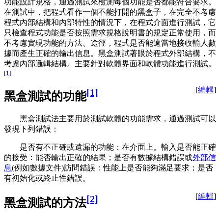
功能設計規格，通過測試來檢測每個功能是否都能符合要求。
在測試中，把程式看作一個不能打開的黑盒子，在完全不考慮
程式內部結構和內部特性的情況下，在程式介面進行測試，它
只檢查程式功能是否按照需求規格說明書的規定正常使用，而
不考慮實現功能的方法、途徑，程式是否能適當地接收輸人數
據而產生正確的輸出信息。黑盒測試著眼於程式外部結構，不
考慮內部邏輯結構。主要針對軟體界面和軟體功能進行測試。
[1]
[
編輯
]
[1]
黑盒測試的功能
黑盒測試法主要用於測試軟體的功能需求，通過測試可以
發現下列錯誤：
是否有不正確或遺漏的功能：在介面上。輸入是否能正確
的接受：能否輸出正確的結果；是否有數據結構錯誤或
外部信
息
(例如數據文件)訪問錯誤：性能上是否能夠滿足要求；是否
有初始化或終止性錯誤。
[
編輯
]
[2]
黑盒測試的方法