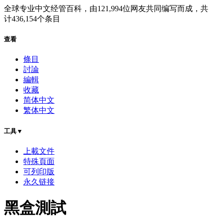
全球专业中文经管百科
，由
121,994
位网友共同编写而成，共
计
436,154
个条目
查看
條目
討論
編輯
收藏
简体中文
繁体中文
工具▼
上載文件
特殊頁面
可列印版
永久链接
黑盒測試