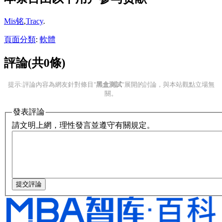
Mis铭
,
Tracy
.
頁面分類
:
軟體
評論(共0條)
提示:評論內容為網友針對條目"
黑盒測試
"展開的討論，與本站觀點立場無
關。
發表評論
請文明上網，理性發言並遵守有關規定。