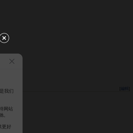
[
編輯
]
是我们
持网站
驰。
供更好