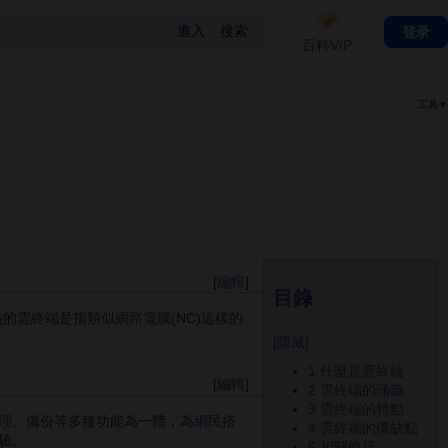
登录
百科VIP
工具▼
[
編輯
]
目錄
狹義的雲終端是指類似
網路電腦
(NC)這樣的
[
隱藏
]
1
什麼是雲終端
[
編輯
]
2
雲終端的涵義
3
雲終端的特點
理
、備份等多種功能為一體，為
網民
搭
4
雲終端的優缺點
驗。
5
相關條目