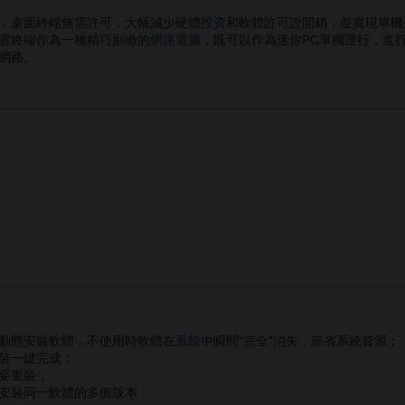
，桌面終端無需許可，大幅減少硬體
投資
和軟體許可證開銷，並實現單機
雲終端作為一種精巧別緻的
網路電腦
，既可以作為迷你PC單獨運行，進
網路。
動態安裝軟體，不使用時軟體在
系統
中瞬間“完全”消失，節省系統資源；
裝一鍵完成；
要
重裝；
安裝同一軟體的多個版本；