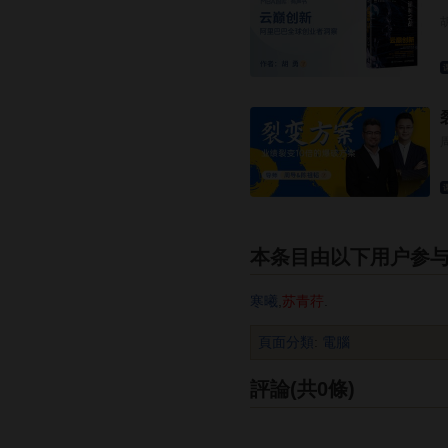
本条目由以下用户参
寒曦
,
苏青荇
.
頁面分類
:
電腦
評論(共0條)