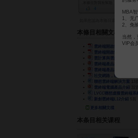
本條目對我有幫助
4
MBA智
1、无
如果您認為本條目還有待完善，
2、免
本條目相關文檔
当然，
VIP
雲終端開啟數字生活
21
雲終端開啟數字生活
21
雲計算與雲終端介紹
25
雲終端產品培訓
13頁
雲終端產品培訓
13頁
社交網路，移動終端，雲
聯想雲終端解決方案
13
雲終端電腦產品介紹
32
LVCC聯想虛擬雲終端系
新創雲終端L12介紹
5頁
更多相關文檔
本条目相关课程