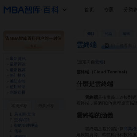
首页
专题
分类
條目
討論
編輯
雲終端
用手机看条目
最新資訊
(重定向自
云端
)
最新评论
最新推荐
雲終端（Cloud Terminal）
热门推荐
编辑实验
什麼是雲終端
使用帮助
创建条目
雲終端
是指廣義上連接到網
瘦終端，通過RDP(遠程桌面協議
本周推荐
最多推荐
雲終端的涵義
馬克斯·韋伯
交易術語
戰略管理理論
雲終端是基於雲計算
商業模
債券
建軟體資源、軟體應用和軟體服
邏輯與