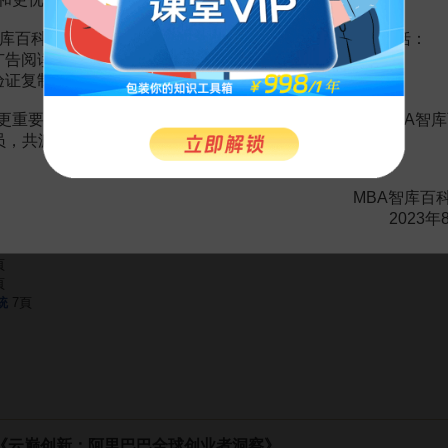
赏
MBA智库APP
库百科VIP会员（9.9元 / 年，
点击开通
），您的权益将包括：
广告阅读；
。
需要補充新內容或修改錯誤內容，請
編輯條目
或
投訴舉報
验证复制。
更重要的是长期以来您对百科频道的支持。诚邀您加入MBA智库
会员，共渡难关，共同见证彼此的成长和进步！
頁
頁
頁
MBA智库百
2023年
與隱私
22頁
頁
頁
統
7頁
《云巅创新：阿里巴巴全球创业者洞察》