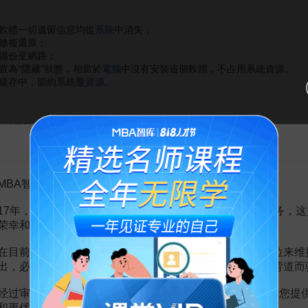
軟體一切遺留信息均從
系統
中消失；
修複還原；
備份至網路；
置為“隱藏”狀態，相當於
電腦
中沒有安裝這個軟體，不占用系統資源。
緩存中，節約系統盤
資源
。
無法安裝；
告MBA智库百科用户的一封信
安裝；
動時激活會占用系統
資源
，
時間
延遲。
MBA智库百科用户：
17年，百科频道一直以免费公益的形式为大家提供知识服务，这
荣幸和骄傲。
在目前越来越严峻的经营挑战下，单纯依靠不断增加广告位来维
出，必然会越来越影响您的使用体验，这也与我们的初衷背道而
经过审慎地考虑，我们决定推出VIP会员收费制度，以便为您提
和更优质的内容。