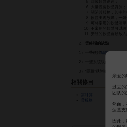
卸載軟體迅速；
大量豐富軟體資源；
關閉其服務，其中的
軟體出現故障，一鍵
可將常用的軟體清單
不常用的軟體可以設
安裝的軟體自動放入
2、
雲終端的缺點
1）一些硬體
驅動程式
軟體
2）一些系統級的軟體無法
3）“隱藏”狀態的
軟體
在啟
亲爱的
相關條目
过去的
团队的
雲計算
雲服務
然而，
运营支
因此，
的服务