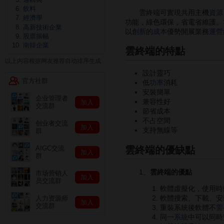
飲料
雲終端可實現共用主機
資源
經濟學
功能，綠色環保，省電省維護。
高新技術企業
以
創新
的
成本
優勢開展業務
運營
股票振幅
南韓企業
雲終端的特點
以上内容根据网友推荐自动排序生成
設計靈巧
官方社群
低
功率
消耗
安裝簡單
企业管理者
兼容性好
加入
交流群
節省成本
不占空間
创业者交流
加入
支持無線等
群
雲終端的優缺點
AIGC交流
加入
群
1、
雲終端的優點
市场营销人
加入
员交流群
軟體虛擬化，使用時
軟體搜索、下載、安
人力资源师
加入
交流群
重裝系統後軟體不
需
同一
系統
中可以同時