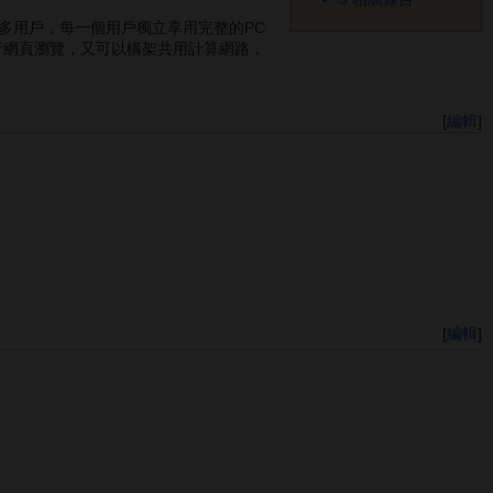
多用戶，每一個用戶獨立享用完整的PC
行網頁瀏覽，又可以構架共用計算網路，
[
編輯
]
[
編輯
]