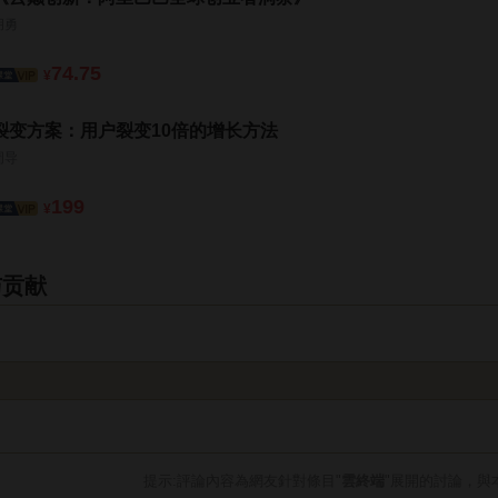
胡勇
74.75
¥
裂变方案：用户裂变10倍的增长方法
周导
199
¥
与贡献
提示:評論內容為網友針對條目"
雲終端
"展開的討論，與