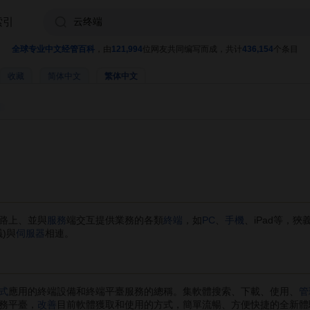
索引
全球专业中文经管百科
，由
121,994
位网友共同编写而成，共计
436,154
个条目
收藏
简体中文
繁体中文
路上、並與
服務
端交互提供業務的各類
終端
，如
PC
、
手機
、iPad等，
)與
伺服器
相連。
式
應用的終端設備和終端平臺服務的總稱。集軟體搜索、下載、使用、
管
務平臺，
改善
目前軟體獲取和使用的方式，簡單流暢、方便快捷的全新體