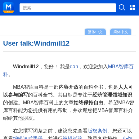
繁体中文
简体中文
User talk:Windmill12
Windmill12
，您好！ 我是
dan
，欢迎您加入
MBA智库百
科
。
MBA智库百科是一部
内容开放
的百科全书，也是
人人可
以参与编写
的百科全书。其目标是专注于
经济管理领域知识
的创建。MBA智库百科上的文章
始终保持自由
。希望MBA智
库百科能为您提供有用的帮助，并欢迎您把MBA智库百科介
绍给其他朋友。
在您撰写词条之前，建议您先查看
版权条例
。您还可以
查看
编辑速成手册
，并进行
编辑试验
，熟悉各种操作。
小作