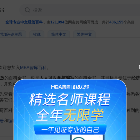
索引
全球专业中文经管百科
，由
121,994
位网友共同编写而成，共计
436,155
个条目
增加评论主题
收藏
简体中文
繁体中文
欢迎您加入
MBA智库百科
。
放
的百科全书，也是
人人可以参与编写
的百科全书。其目标是专注于
经济
，并欢迎您把MBA智库百科介绍给其他朋友。
先查看
版权条例
。您还可以查看
编辑速成手册
，并进行
编辑试验
，熟悉各
善它们。
百科全书的成就与喜悦！自由地体会编书的乐趣，与大家分享您独到的知
册
和
编辑规范