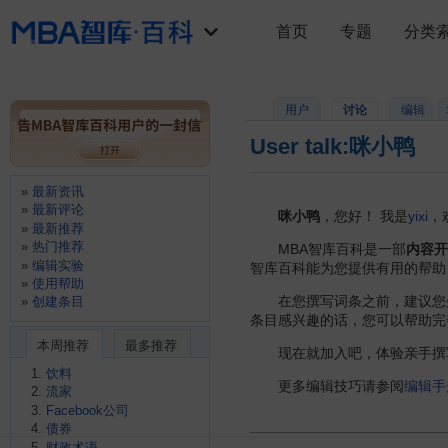
首页
专题
分类
用户
讨论
编辑
User talk:咪小鸭
最新资讯
最新评论
咪小鸭
，您好！ 我是
yixi
，
最新推荐
热门推荐
MBA智库百科是一部
内容开
编辑实验
智库百科能为您提供有用的帮助
使用帮助
在您撰写词条之前，建议您
创建条目
条目感兴趣的话，您可以帮助完
本周推荐
最多推荐
现在就加入吧，体验亲手撰写
饮料
更多编辑技巧请参阅
编辑手
流家
Facebook公司
债券
财政术语