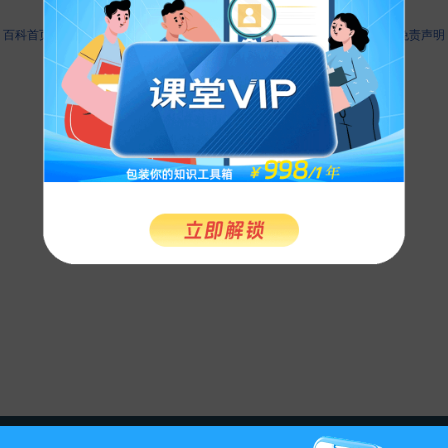
此页面最后修订：12:55,2011年7月12日.
-
百科首页
-
关于百科
-
客户端
-
人才招聘
-
广告合作
-
权利通知
-
联系我们
-
免责声明
©2026 MBAlib.com, All rights reserved.
闽公网安备 35020302032707号