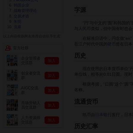
韩国企业
字源
战略管理理论
交易术语
朱明
“円”与中文的“圆”和韩国的“
流家
与
人民币
类似，但中国有时也会
以上内容根据网友推荐自动排序生成
在标准日语中，円念做“en”，
在江户时代中国的
硬币
曾在日本
官方社群
历史
企业管理者
加入
交流群
现在使用的日本货币单位“円”（
创业者交流
单位钱，相等於0.01日圆。现时
加入
群
根据考据，“日圆”这个“圆”
AIGC交流
名称。
加入
群
流通货币
市场营销人
加入
员交流群
纸币由
日本银行
发行，日本
人力资源师
加入
交流群
历史汇率