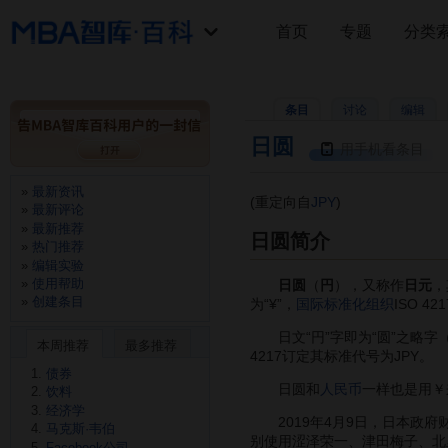
首页
专题
分类
条目
讨论
编辑
日圆
用手机看条目
最新资讯
(重定向自
JPY
)
最新评论
最新推荐
日圆简介
热门推荐
编辑实验
使用帮助
日圆
（
円
），又称作
日元
，
创建条目
为“¥”，
国际标准化组织
ISO 4
日文“円”字即为“圆”之略字（简
本周推荐
最多推荐
4217订定其标准代号为JPY。
债券
日圆和
人民币
一样也是用￥
饮料
经济学
2019年4月9日，日本政府财
马克斯·韦伯
别使用涩泽荣一、津田梅子、北
Facebook公司