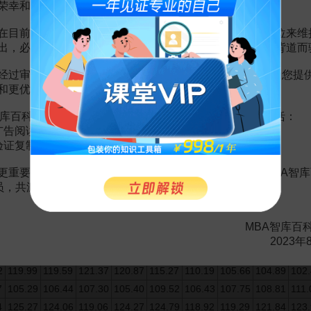
8
224.75
226.30
231.63
237.45
245.45
241.70
245.40
245.30
246
荣幸和骄傲。
0
250.70
251.40
251.78
248.95
236.65
237.10
216.00
211.80
202
在目前越来越严峻的经营挑战下，单纯依靠不断增加广告位来维
5
179.65
168.10
172.05
163.95
154.15
156.05
153.63
161.45
162
出，必然会越来越影响您的使用体验，这也与我们的初衷背道而
5
145.65
139.65
144.15
146.75
149.25
142.35
146.35
138.55
132
2
124.50
124.82
124.80
132.20
132.53
134.97
134.30
125.00
121
经过审慎地考虑，我们决定推出VIP会员收费制度，以便为您提
和更优质的内容。
5
132.55
132.49
142.70
143.95
138.40
144.28
139.35
142.15
142
2
157.65
159.08
151.75
152.85
147.50
144.50
137.95
129.35
132
库百科VIP会员（9.9元 / 年，
点击开通
），您的权益将包括：
5
140.55
137.42
137.97
138.15
137.83
136.88
132.95
131.00
130
广告阅读；
3
133.05
133.38
128.33
125.55
127.30
123.42
119.25
123.35
124
验证复制。
5
115.35
111.10
107.45
106.51
105.60
104.18
105.10
108.23
108
更重要的是长期以来您对百科频道的支持。诚邀您加入MBA智库
0
102.80
102.38
104.38
98.95
99.93
99.57
98.59
97.37
98.9
会员，共渡难关，共同见证彼此的成长和进步！
88.38
83.77
83.19
84.77
88.17
97.46
98.18
101.90
101
8
106.49
104.29
108.37
109.88
107.13
108.40
111.45
113.27
113.
MBA智库百
8
123.97
126.92
116.43
114.30
117.74
119.39
121.44
120.29
127
2023年
2
133.39
131.95
138.72
139.95
143.79
141.52
135.72
116.09
123
2
119.99
119.59
121.37
120.87
115.27
110.19
105.66
104.89
102
7
105.29
106.44
107.30
105.40
109.52
106.43
107.75
108.81
111.
4
125.27
124.06
119.06
124.27
124.79
118.92
119.29
121.84
123