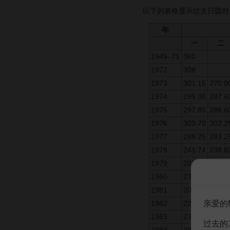
以下的表格显示过去日圆对
年
一
二
1949–71
360
1972
308
1973
301.15
270.0
1974
299.00
287.6
1975
297.85
286.6
1976
303.70
302.2
1977
288.25
283.2
1978
241.74
238.8
1979
201.40
202.3
1980
238.80
249.8
1981
205.20
208.8
亲爱的
1982
228.45
235.2
1983
238.40
235.5
过去的