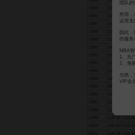
1984
234.74
233.2
团队的
1985
254.78
259.0
然而，
1986
192.65
180.4
运营支
1987
152.30
153.1
1988
127.18
128.1
因此，
的服务
1989
129.13
127.1
1990
144.40
148.5
MBA智
1991
131.40
131.9
1、无
1992
125.78
129.3
2、免
1993
124.30
117.8
当然，
1994
109.55
104.3
VIP
1995
98.58
96.93
1996
106.92
104.5
1997
122.13
120.8
1998
127.34
126.7
1999
115.98
120.3
2000
106.90
110.2
2001
116.38
116.4