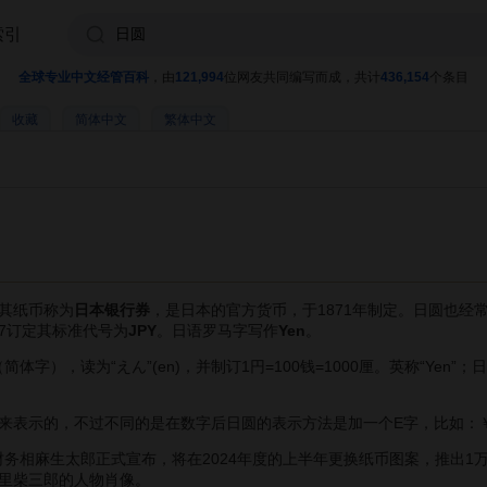
索引
全球专业中文经管百科
，由
121,994
位网友共同编写而成，共计
436,154
个条目
收藏
简体中文
繁体中文
其纸币称为
日本银行券
，是日本的官方货币，于1871年制定。日圆也经
217订定其标准代号为
JPY
。日语罗马字写作
Yen
。
体字），读为“えん”(en)，并制订1円=100钱=1000厘。英称“Yen
来表示的，不过不同的是在数字后日圆的表示方法是加一个E字，比如：￥1
务相麻生太郎正式宣布，将在2024年度的上半年更换纸币图案，推出1万日
里柴三郎的人物肖像。