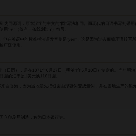
圆”为同源词，原本汉字与中文的“圆”写法相同。而现代的日语书写则采用
使用“￥”（仅有一条线划过Y）符号。
但在英语中的标准拼法语发音则是“yen”，这是因为过去葡萄牙语转写所造
被广泛使用。
日圆），是在1871年6月27日（明治4年5月10日）制定的。当年明
日圆的汇率是1美元换116日圆。
字来自香港，因为当地最先把银圆由形容词变成量词，并在当地生产的银元
国立印刷局制造，称为日本银行券。