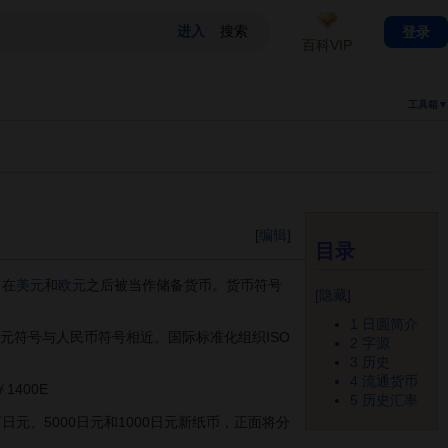
登录
百科VIP
工具箱▼
[
编辑
]
目录
常在
美元
和
欧元
之后被当作储备货币。货币符号
[
隐藏
]
1
日圆简介
”；日元符号与人民币符号相近。国际标准化组织ISO
2
字源
3
历史
4
流通货币
400E
5
历史汇率
元、5000日元和1000日元新纸币，正面将分