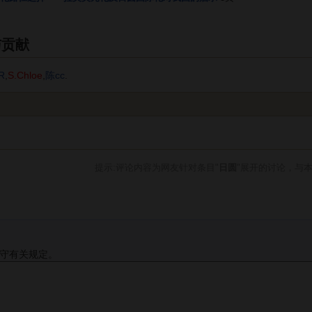
与贡献
R
,
S.Chloe
,
陈cc
.
提示:评论内容为网友针对条目"
日圆
"展开的讨论，与
守有关规定。