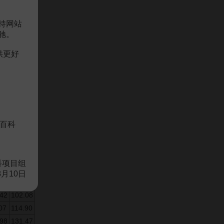
.50
251.58
.05
200.60
持网站
.20
160.10
驰。
.45
122.00
.85
125.90
供更好
.90
143.40
.75
135.40
.07
125.25
.75
124.65
.82
111.89
百科
8
99.83
.66
102.91
44
115.98
科项目组
.66
129.92
8月10日
.83
115.20
.42
102.08
07
114.90
.98
131.47