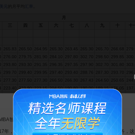
美元
的月平均
汇率
。
月
三
四
五
六
七
八
九
十
十
0
265.83
265.50
264.95
265.30
263.45
265.30
265.70
266.68
279
0
276.00
279.75
281.90
284.10
297.80
302.70
298.50
299.85
300
0
293.80
293.30
291.35
296.35
297.35
297.90
302.70
301.80
303
5
299.70
299.40
299.95
297.40
293.40
288.76
287.30
293.70
296
5
277.30
277.50
277.30
266.50
266.30
267.43
264.50
250.65
244
3
223.40
223.90
223.15
204.50
190.80
190.00
189.15
176.05
197
5
209.30
219.15
219.70
217.00
216.90
220.05
223.45
237.80
249
告MBA智库百科用户的一封信
0
249.70
238.30
224.40
218.15
226.85
219.20
212.00
211.75
216
5
211.40
215.00
223.50
225.75
239.75
228.75
231.55
233.35
214
MBA智库百科用户：
0
248.30
236.30
243.70
255.55
256.65
259.60
269.40
277.40
253
5
239.30
237.70
238.60
239.80
241.50
246.75
236.10
233.65
234
17年，百科频道一直以免费公益的形式为大家提供知识服务，这