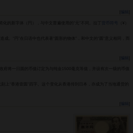
[
编辑
]
简化的新字体（円），与中文普遍使用的“元”不同。拉丁
货币符号
（¥）
成。“円”在日语中也代表著“圆形的物体”，和中文的“圆”意义相同，而
[
编辑
]
治政府将一日圆的币值订定为与纯金1500毫克等值，并设有次一级的币值
刻上“香港壹圆”四字。这个变化从香港传到日本，亦成为了当地通货的
[
编辑
]