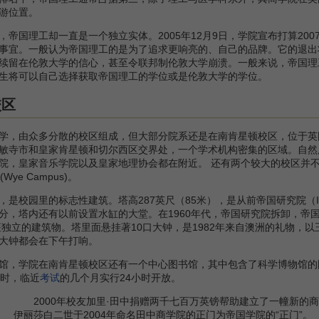
游位置。
国理工却一直是一个独立实体。2005年12月9日，学院宣布打算200
事宜。一般认为帝国理工的是为了追求更响亮的、自己的品牌。它的退出
续留在伦敦大学的信心，甚至令联邦制伦敦大学崩溃。一般来说，帝国理
生将可以自己选择获取帝国理工的学位或是伦敦大学的学位。
校区
，由众多分散的校区组成，但大部分院系还是在南肯星顿校区，位于英
敏寺市和皇家肯星顿和切尔西区交界处，一个学术机构密集的区域。自然
，皇家音乐学院以及皇家地理协会都在附近。 还有两个较大的校区并不在伦敦，
e Campus)。
里的标志性建筑。塔高287英尺（85米），是从前帝国研究院（Imperial
分，塔内还有以前设置水缸的大堂。在1960年代，帝国研究院拆卸，帝国
座独立的建筑物。塔里面悬挂著10口大钟，是1982年来自澳洲的礼物，
大钟都会在下午打响。
，学院在南肯星顿校区还有一个中心图书馆，其中包含了科学博物馆的
1时，临近
考试
的几个月实行24小时开放。
2000年校友加里·田中捐赠两千七百万英镑帮助建立了一幢新的商学院大楼，
伊丽莎白二世于2004年命名田中商学院的正门为帝国学院的“正门”。