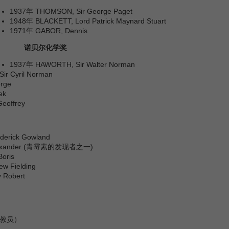
1937年 THOMSON, Sir George Paget
1948年 BLACKETT, Lord Patrick Maynard Stuart
1971年 GABOR, Dennis
诺贝尔化学奖
1937年 HAWORTH, Sir Walter Norman
r Cyril Norman
rge
ek
eoffrey
derick Gowland
 Alexander (青霉素的发现者之一)
Boris
w Fielding
 Robert
任教员）