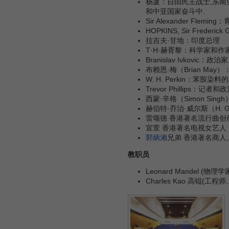
杨厦：自由民主战士,东南
和中亚国家奋斗中.
Sir Alexander F
HOPKINS, Sir Fred
拉吉夫·甘地：印度总理
T·H·赫胥黎：科学家和作
Branislav Ivkovic：政治
布赖恩·梅（Brian May
W. H. Perkin：苯胺染
Trevor Phillips：记者
西蒙·辛格（Simon Sin
赫伯特·乔治·威尔斯（H. G
雷颂德 香港著名流行曲创
宣萱 香港著名电视女艺人
郭炳湘
兄弟 香港著名商人
教职员
Leonard Mandel (物
Charles Kao 高锟(工程