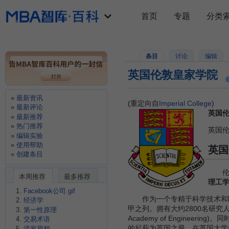
首页
专题
分类
条目
讨论
编辑
英国伦敦皇家学院
最新资讯
(重定向自
Imperial College
)
最新评论
英国伦敦
最新推荐
热门推荐
英国伦
编辑实验
使用帮助
英国
创建条目
伦敦
本周推荐
最多推荐
理工
Facebook公司.gif
作为一个专精于科学技术和医
经济学
甲之列。拥有大约2800名研究人员，其中5
第一性原理
Academy of Engineeri
交易术语
的起薪为英国之最。在英国大学
流家思想