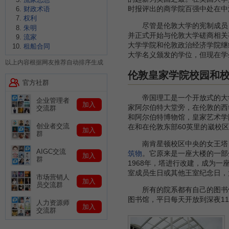
时报评出的商学院百强中处在中
财政术语
权利
尽管是伦敦大学的宪制成员，帝
朱明
并正式开始与伦敦大学磋商相关
流家
大学学院和伦敦政治经济学院继
租船合同
大学名义颁发的学位，但现在学
以上内容根据网友推荐自动排序生成
伦敦皇家学院校园和
官方社群
帝国理工是一个开放式的大学
企业管理者
加入
家阿尔伯特大堂旁，在伦敦的西
交流群
和阿尔伯特博物馆，皇家艺术学院
创业者交流
在和在伦敦东部60英里的崴校区(Wy
加入
群
南肯星顿校区中央的女王塔，是校园
AIGC交流
筑物
。它原来是一座大楼的一部
加入
群
1968年，塔进行改建，成为一
室成员生日或其他王室纪念日，
市场营销人
加入
员交流群
所有的院系都有自己的图书馆
图书馆，平日每天开放到深夜1
人力资源师
加入
交流群