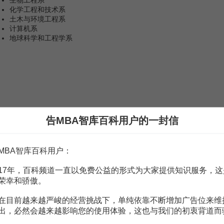
生物工程系
化学工程和技术系
土木与环境工程系
计算机系
地球科学和工程学系
告MBA智库百科用户的一封信
MBA智库百科用户：
17年，百科频道一直以免费公益的形式为大家提供知识服务，这
保健
荣幸和骄傲。
在目前越来越严峻的经营挑战下，单纯依靠不断增加广告位来维
出，必然会越来越影响您的使用体验，这也与我们的初衷背道而