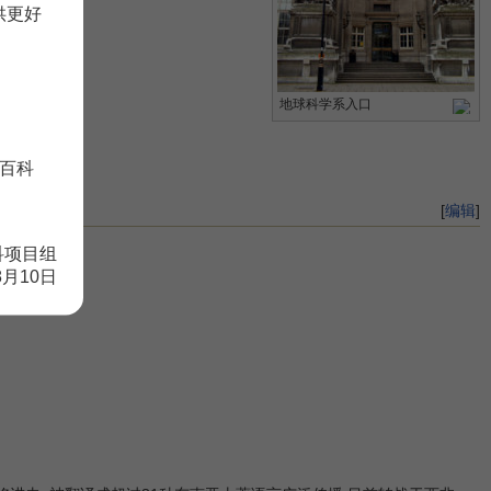
供更好
地球科学系入口
百科
[
编辑
]
科项目组
8月10日