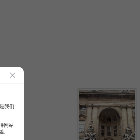
是我们
持网站
驰。