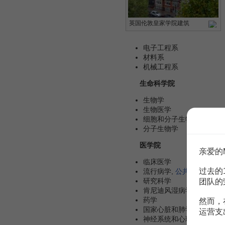
英国伦敦皇家学院建筑
电子工程系
材料系
机械工程系
生命科学院
生物学
生物医学
细胞和分子生物学
分子生物学
医学院
亲爱的
临床医学
过去的
流行病学,
公共健康
和初级
研究科学
团队的
肯尼迪风湿病学学会
药学
然而，
国家心脏和肺学会
运营支
神经系统和心理健康