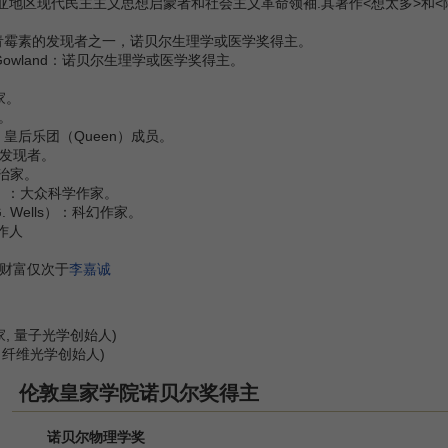
亚地区现代民主主义思想启蒙者和社会主义革命领袖.其著作<想太多>和<
leming：青霉素的发现者之一，诺贝尔生理学或医学奖得主。
erick Gowland：诺贝尔生理学或医学奖得主。
家。
家。
）：皇后乐团（Queen）成员。
料的发现者。
和政治家。
gh）：大众科学作家。
. Wells）：科幻作家。
作人
,财富仅次于
李嘉诚
理学家, 量子光学创始人)
师, 纤维光学创始人)
伦敦皇家学院诺贝尔奖得主
诺贝尔物理学奖