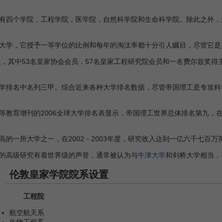
有四个学院，工程学院，医学院，自然科学院和生命科学院。除此之外，
学，它授予一等学位的比例和每年的淘汰率都十分引人瞩目，尽管它是
，其中53名皇家协会会员，57名皇家工程研究院会员和一名费尔兹奖得
排名中名列三甲。综合近来各种大学排名数据，尽管帝国理工是专攻科
等教育增刊的2006全球大学排名表显示，帝国理工世界总体排名第九，
一所大学之一，在2002－2003年度，研究收入达到一亿六千七百万
高级研究有着世界级的声誉，通常被认为与
牛津大学
和剑桥大学相当，
伦敦皇家学院院系设置
工程院
航空航天系