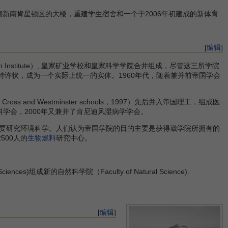
南肯星顿区的大楼，重建学生宿舍和一个于2006年初建成的新体育
[
编辑
]
ndon Institute）, 皇家矿业学校和皇家科学学院合并组成，尽管这三所学院
特许状，成为一个实际上统一的实体。1960年代，随着兼并前帝国学会
nd Westminster schools，1997）先后并入帝国理工，组成医
学会，2000年又兼并了肯尼迪风湿病学学会。
，主要研究环境科学。人们认为帝国学院的目的主要是获得崴学院所拥有的
500人的
生物燃料
研究中心。
ences)组成新的自然科学院（Faculty of Natural Science).
[
编辑
]