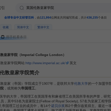
索引
全球专业中文经管百科
，由
121,994
位网友共同编写而成，共计
436,155
个条目
收藏
简体中文
繁体中文
用手机看条目
皇家学院（Imperial College London）
敦皇家学院网站:
http://www.imperial.ac.uk/
英文
伦敦皇家学院简介
皇家（帝国）学院成立于1907年，是联邦大学
伦敦大学
的一个加盟学
学院
，或简称为
帝国理工
。
学的大学，帝国理工在英国享有和麻省理工在美国所享有的声誉，研究
3名为皇家院士(Fellow of Royal Society), 57名为皇家工程学院院士（F
ng)。同时,帝国理工过去的成员中，有14个
诺贝尔奖
和2个费尔兹奖得主。最近一
排名中，帝国理工通常占据第三，除了理工与医学科系外，其商学院在英