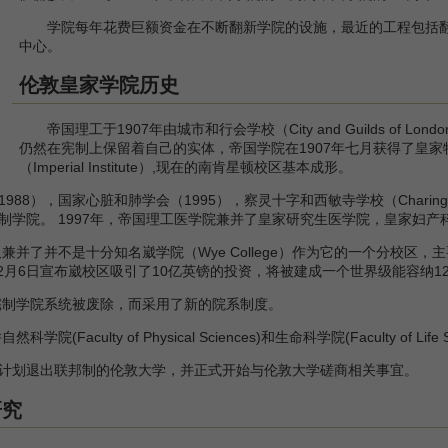
学院每年花费巨额资金在不断翻新学院的设施，最近的工程包括翻新
中心。
伦敦皇家学院历史
帝国理工于1907年由城市和行会学校（City and Guilds of Lo
仍然在宪制上保留着自己的实体，帝国学院在1907年七月获得了皇家
（Imperial Institute）,现在的南肯星顿校区基本成形。
国家心脏和肺学会（1995），察灵十字和西敏寺学校（Charing Cross a
学院。 1997年，帝国理工医学院兼并了皇家研究生医学院，皇家妇产科
并了并不是十分知名崴学院（Wye College）作为它的一个分校区
12月6日宣布崴校区吸引了10亿英镑的投资，将被建成一个世界级能容纳12
制学院系统被废除，而采用了新的院系制度。
ulty of Physical Sciences)和生命科学院(Faculty of Life Sci
布计划退出联邦制的伦敦大学，并正式开始与伦敦大学磋商相关事宜。
研究