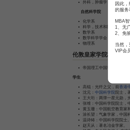
外科，肿瘤学，生殖生物
因此，
的服务
自然科学院
MBA智
化学系
科学，技术和医学历史系
1、无
数学系
2、免
数学科学学会
物理系
当然，
VIP
伦敦皇家学院校友
帝国理工中国学生学者联
学生
高锟：光纤之父，前
香港
沈元：
中国科学院
院士，
王大珩：两弹一星元勋，
张维：中国科学院院士，
黄玉珊：中国航空教育家
涂长望：气象学家，中国
温诗铸：中国科学院院士
赵天从：著名冶金学家。