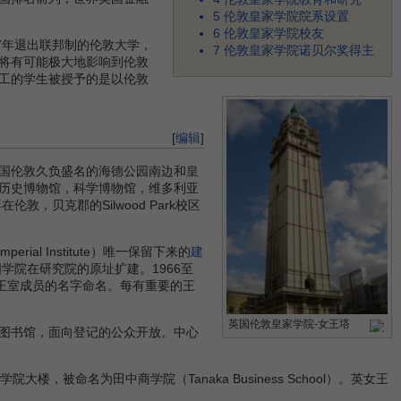
5
伦敦皇家学院院系设置
6
伦敦皇家学院校友
7年退出联邦制的伦敦大学，
7
伦敦皇家学院诺贝尔奖得主
将有可能极大地影响到伦敦
工的学生被授予的是以伦敦
[
编辑
]
国伦敦久负盛名的海德公园南边和皇
历史博物馆，科学博物馆，维多利亚
贝克郡的Silwood Park校区
 Institute）唯一保留下来的
建
学院在研究院的原址扩建。1966至
以王室成员的名字命名。每有重要的王
英国伦敦皇家学院-女王塔
图书馆，面向登记的公众开放。中心
被命名为田中商学院（Tanaka Business School）。英女王