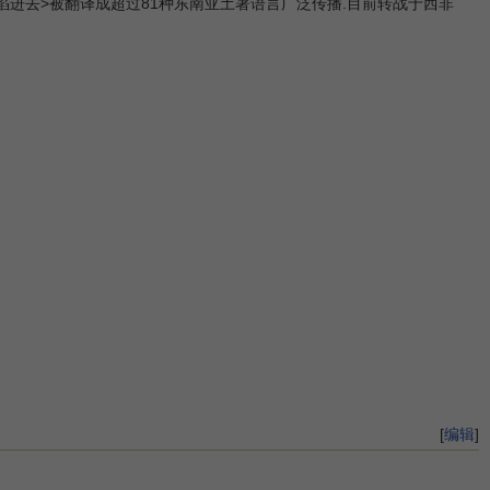
陷进去>被翻译成超过81种东南亚土著语言广泛传播.目前转战于西非
[
编辑
]