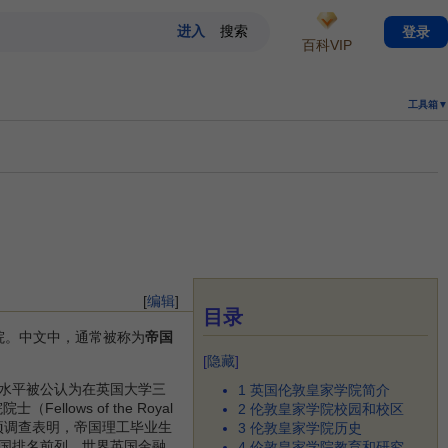
登录
百科VIP
工具箱▼
[
编辑
]
目录
院。中文中，通常被称为
帝国
[
隐藏
]
水平被公认为在英国大学三
1
英国伦敦皇家学院简介
ellows of the Royal
2
伦敦皇家学院校园和校区
项调查表明，帝国理工毕业生
3
伦敦皇家学院历史
国排名前列，世界英国金融
4
伦敦皇家学院教育和研究