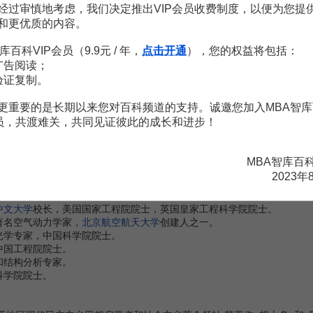
学和麻醉学
经过审慎地考虑，我们决定推出VIP会员收费制度，以便为您提
和更优质的内容。
库百科VIP会员（9.9元 / 年，
点击开通
），您的权益将包括：
广告阅读；
验证复制。
更重要的是长期以来您对百科频道的支持。诚邀您加入MBA智库
会员，共渡难关，共同见证彼此的成长和进步！
MBA智库百
合会
2023年
中文大学
校长，美国国家工程院院士，英国皇家工程科学院院士。
著名空气动力学家，
北京航空航天大学
创建人之一。
光学专家，中国科学院院士。
中国工程院院士。
和结构分析专家。
科学院院士。
。