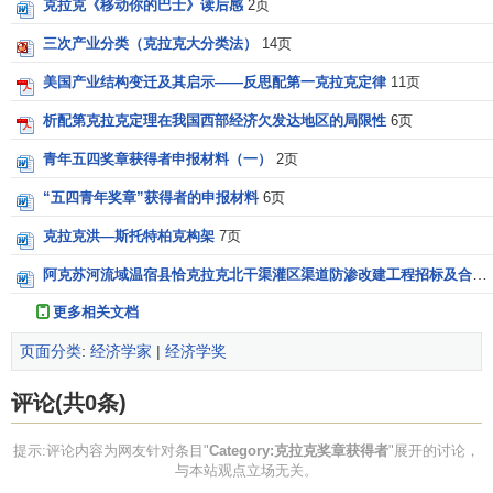
克拉克《移动你的巴士》读后感
2页
三次产业分类（克拉克大分类法）
14页
美国产业结构变迁及其启示——反思配第一克拉克定律
11页
析配第克拉克定理在我国西部经济欠发达地区的局限性
6页
青年五四奖章获得者申报材料（一）
2页
“五四青年奖章”获得者的申报材料
6页
克拉克洪—斯托特柏克构架
7页
阿克苏河流域温宿县恰克拉克北干渠灌区渠道防渗改建工程招标及合同文件
更多相关文档
页面分类
:
经济学家
|
经济学奖
评论(共0条)
提示:评论内容为网友针对条目"
Category:克拉克奖章获得者
"展开的讨论，
与本站观点立场无关。