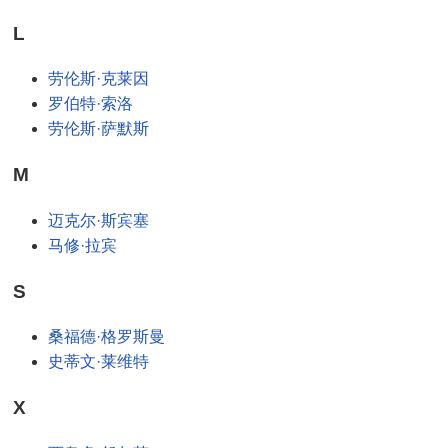
L
劳伦斯·克莱因
罗伯特·索洛
劳伦斯·萨默斯
M
迈克尔·斯宾塞
马修·拉宾
S
桑福德·格罗斯曼
史蒂文·莱维特
X