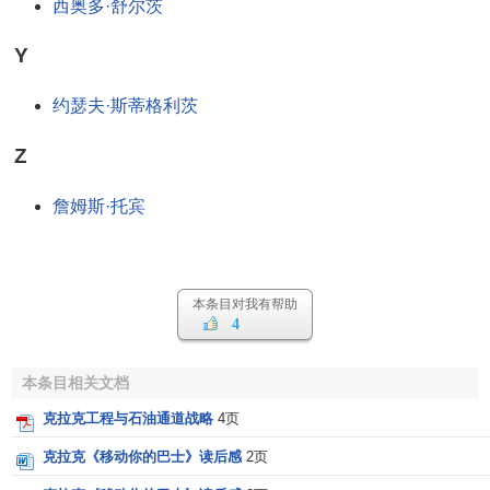
西奥多·舒尔茨
Y
约瑟夫·斯蒂格利茨
Z
詹姆斯·托宾
本条目对我有帮助
4
本条目相关文档
克拉克工程与石油通道战略
4页
克拉克《移动你的巴士》读后感
2页