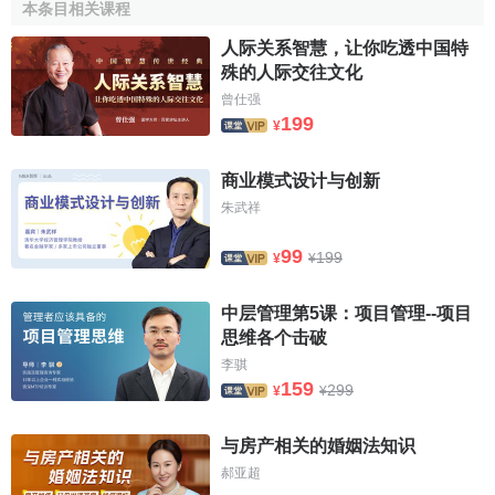
本条目相关课程
人际关系智慧，让你吃透中国特
殊的人际交往文化
曾仕强
199
¥
商业模式设计与创新
朱武祥
99
199
¥
¥
中层管理第5课：项目管理--项目
思维各个击破
李骐
159
299
¥
¥
与房产相关的婚姻法知识
郝亚超