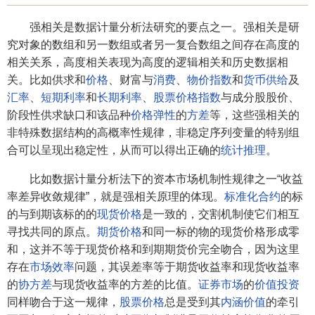
强相关是数据计量分析法研究的要点之一。强相关是研
究对象的数组和另一数组或者另一复合数组之间存在高度的
相关关系，高度相关表现为高度的逻辑相关和历史数据相
关。比如供求和
价格
、财富与
消费
、
物价指数
和
货币供给
及
汇率
、
短期利率
和
长期利率
、
股票价格指数
与成分股股价、
阶段性供求缺口和该品种
价格弹性
的
方差
等，这些强相关的
非特殊数据结构的高概率性规律，非稳定序列变量的特别组
合可以呈现出稳定性，从而可以得出正确的
统计推理
。
比如数据计量分析法下的资本市场机制性规律之一“收益
率差异收敛规律”，就是强相关原理的体现。
标准化合约
的标
的与到期该标的的
现货价格
是一致的，交割机制使它们相互
寻找共同的原点。
期货价格
和同一标的物的现货价格形成零
和，这并不等于现货价格和到期期货价完全吻合，因为这里
存在
市场效率
问题，其误差率等于期货收益率和现货收益率
的
协方差
与现货收益率的方差的比值。
证券市场
的
价值投资
同样吻合于这一规律，
股票价格
总是受到其
内涵价值
的牵引