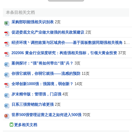
本条目相关文档
采购部职能强相关识别表
2页
促进娄底文化产业做大做强的相关政策建议
2页
经济环境丶调控政策与区域房价——基于面板数据同期强相关视角
19页
202006 黄金行业深度研究：构造强相关指标，引领大黄金投资
37页
案例探讨：“强”将如何带出“强”兵？
3页
你强它就弱，你弱它就强——流感的预防
11页
全球创新1000强：强国境，弱创新？
14页
岁末精华版：管理强，门店强
4页
日系三强营销能力谁更强
2页
世界500强管理运营之道之如何进入500强
70页
更多相关文档